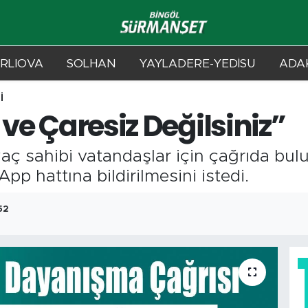
RLIOVA
SOLHAN
YAYLADERE-YEDİSU
ADAK
İ
 ve Çaresiz Değilsiniz”
yaç sahibi vatandaşlar için çağrıda bu
p hattına bildirilmesini istedi.
52