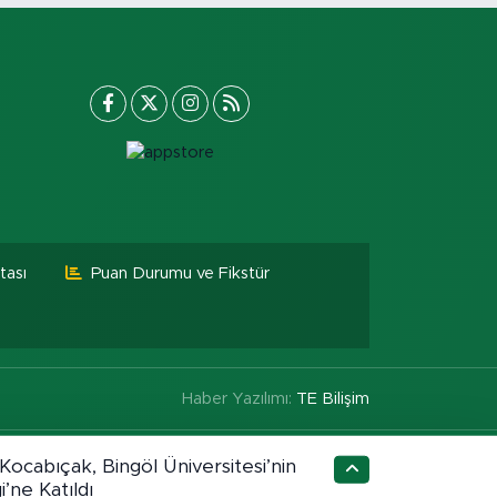
tası
Puan Durumu ve Fikstür
Haber Yazılımı:
TE Bilişim
ocabıçak, Bingöl Üniversitesi’nin
i’ne Katıldı