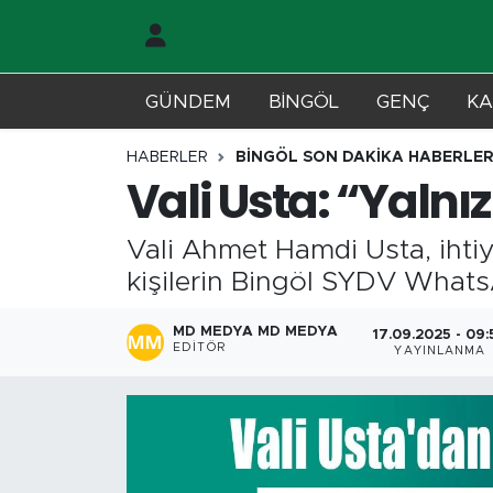
Gündem
Merkez Nöbetçi Eczaneler
GÜNDEM
BİNGÖL
GENÇ
KA
Genç
Merkez Hava Durumu
HABERLER
BİNGÖL SON DAKİKA HABERLER
Vali Usta: “Yalnız
Solhan
Merkez Trafik Yoğunluk Haritası
Vali Ahmet Hamdi Usta, ihti
Karlıova
Süper Lig Puan Durumu ve Fikstür
kişilerin Bingöl SYDV WhatsAp
Adaklı-Kiğı
Tüm Manşetler
MD MEDYA MD MEDYA
17.09.2025 - 09:
EDITÖR
YAYINLANMA
Yayladere-Yedisu
Son Dakika Haberleri
MD Prestij Dergisi
Haber Arşivi
Siyaset