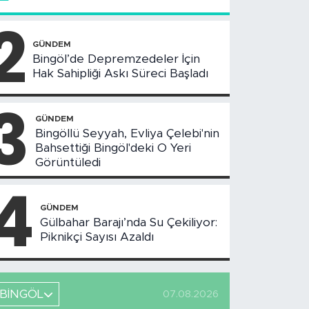
2
GÜNDEM
Bingöl’de Depremzedeler İçin
Hak Sahipliği Askı Süreci Başladı
3
GÜNDEM
Bingöllü Seyyah, Evliya Çelebi'nin
Bahsettiği Bingöl'deki O Yeri
Görüntüledi
4
GÜNDEM
Gülbahar Barajı’nda Su Çekiliyor:
Piknikçi Sayısı Azaldı
BİNGÖL
07.08.2026