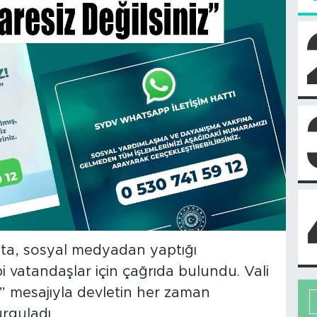
sta, sosyal medyadan yaptığı
bi vatandaşlar için çağrıda bulundu. Vali
iz” mesajıyla devletin her zaman
rguladı.