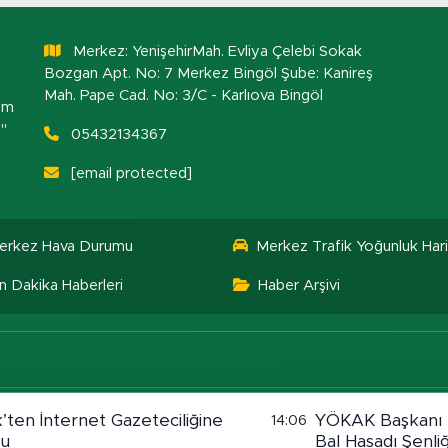
Merkez: YenişehirMah. Evliya Çelebi Sokak
Bozgan Apt. No: 7 Merkez Bingöl Şube: Kanireş
Mah. Pape Cad. No: 3/C - Karlıova Bingöl
om
."
05432134367
[email protected]
erkez Hava Durumu
Merkez Trafik Yoğunluk Hari
n Dakika Haberleri
Haber Arşivi
’ten İnternet Gazeteciliğine
YÖKAK Başkanı K
14:06
su
Bal Hasadı Şenliğ