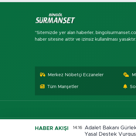
"Sitemizde yer alan haberler, bingolsurmanset.c
haber sitesine aittir ve izinsiz kullanılması yasaktır
Merkez Nöbetçi Eczaneler
M
Tüm Manşetler
So
Adalet Bakanı Gürlek
14:16
HABER AKIŞI
Yasal Destek Vurgu