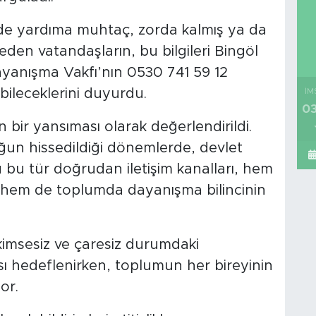
nde yardıma muhtaç, zorda kalmış ya da
t eden vatandaşların, bu bilgileri Bingöl
ayanışma Vakfı’nın 0530 741 59 12
ileceklerini duyurdu.
İM
03
n bir yansıması olarak değerlendirildi.
oğun hissedildiği dönemlerde, devlet
bu tür doğrudan iletişim kanalları, hem
ı hem de toplumda dayanışma bilincinin
, kimsesiz ve çaresiz durumdaki
sı hedeflenirken, toplumun her bireyinin
or.