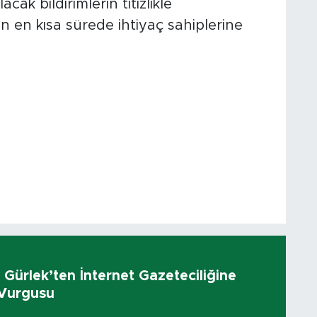
cak bildirimlerin titizlikle
ın en kısa sürede ihtiyaç sahiplerine
 Gürlek’ten İnternet Gazeteciliğine
 Vurgusu