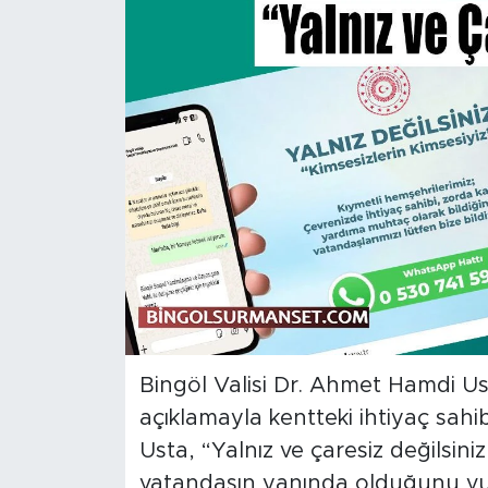
Spor
Yaşam
Sağlık
Eğitim
Ekonomi
Hava Durumu
Tavz Der
Bingöl Valisi Dr. Ahmet Hamdi U
açıklamayla kentteki ihtiyaç sahi
Bingöl Kaza Haberleri
Usta, “Yalnız ve çaresiz değilsin
vatandaşın yanında olduğunu vu