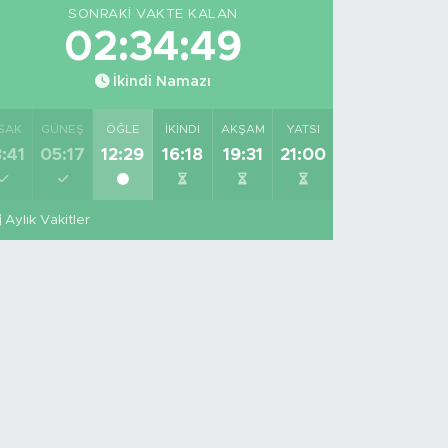
SONRAKI VAKTE KALAN
02:34:48
İkindi Namazı
SAK
GÜNEŞ
ÖĞLE
İKINDI
AKŞAM
YATSI
:41
05:17
12:29
16:18
19:31
21:00
Aylık Vakitler