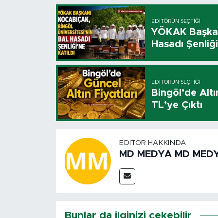
EDITÖRÜN SEÇTIĞI
YÖKAK Başkanı
Hasadı Şenliği
EDITÖRÜN SEÇTIĞI
Bingöl’de Altı
TL’ye Çıktı
EDITÖR HAKKINDA
MD MEDYA MD MED
Bunlar da ilginizi çekebilir