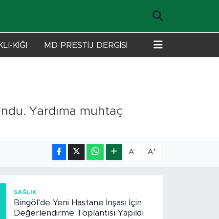
LI-KİĞI
MD PRESTİJ DERGİSİ
lundu. Yardıma muhtaç
-
+
A
A
1
SAĞLIK
Bingöl’de Yeni Hastane İnşası İçin
Değerlendirme Toplantısı Yapıldı