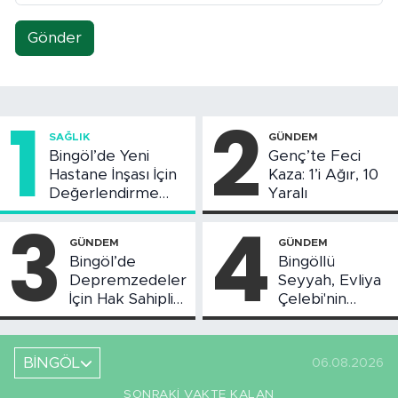
Gönder
1
2
SAĞLIK
GÜNDEM
Bingöl’de Yeni
Genç’te Feci
Hastane İnşası İçin
Kaza: 1’i Ağır, 10
Değerlendirme
Yaralı
Toplantısı Yapıldı
3
4
GÜNDEM
GÜNDEM
Bingöl’de
Bingöllü
Depremzedeler
Seyyah, Evliya
İçin Hak Sahipliği
Çelebi'nin
Askı Süreci
Bahsettiği
Başladı
Bingöl'deki O
Yeri
BİNGÖL
06.08.2026
Görüntüledi
SONRAKI VAKTE KALAN