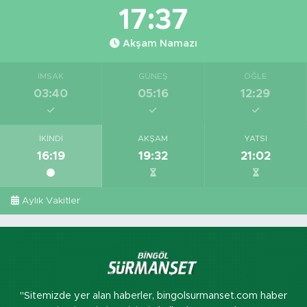
17:36
Akşam Namazı
İMSAK
GÜNEŞ
ÖĞLE
03:40
05:16
12:29
İKINDI
AKŞAM
YATSI
16:19
19:32
21:02
Aylık Vakitler
"Sitemizde yer alan haberler, bingolsurmanset.com haber