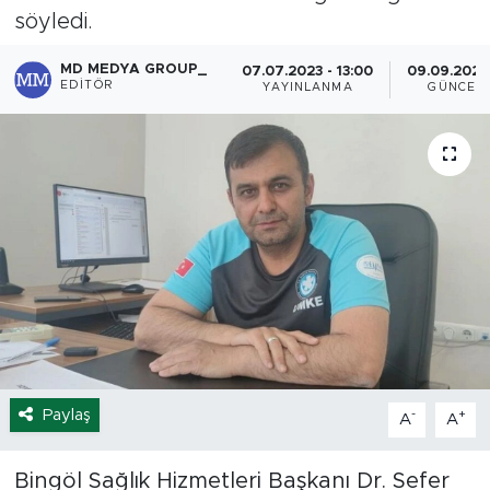
söyledi.
Spor
MD MEDYA GROUP_
07.07.2023 - 13:00
09.09.2024 
EDITÖR
YAYINLANMA
GÜNCEL
Yaşam
Sağlık
Eğitim
Ekonomi
Hava Durumu
Tavz Der
Paylaş
-
+
A
A
Bingöl Kaza Haberleri
Bingöl Sağlık Hizmetleri Başkanı Dr. Sefer