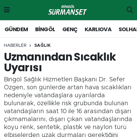
Gündem
Merkez Nöbetçi Eczaneler
GÜNDEM
BİNGÖL
GENÇ
KARLIOVA
SOLHA
Genç
Merkez Hava Durumu
HABERLER
SAĞLIK
Uzmanından Sıcaklık
Solhan
Merkez Trafik Yoğunluk Haritası
Uyarısı
Karlıova
Süper Lig Puan Durumu ve Fikstür
Bingöl Sağlık Hizmetleri Başkanı Dr. Sefer
Adaklı-Kiğı
Tüm Manşetler
Özgen, son günlerde artan hava sıcaklıkları
nedeniyle vatandaşlara uyarılarda
Yayladere-Yedisu
Son Dakika Haberleri
bulunarak, özellikle risk grubunda bulunan
vatandaşların saat 10 ile 16 arasından dışarı
MD Prestij Dergisi
Haber Arşivi
çıkmamalarını, dışarı çıkan vatandaşlarında
koyu renk, sentetik, plastik ve naylon türü
Siyaset
elbiselerden uzak durmaları gerektiğini