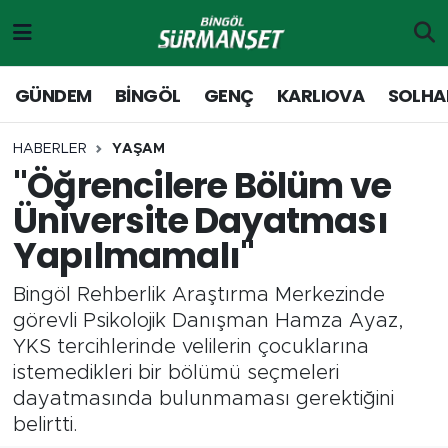
Gündem
Merkez Nöbetçi Eczaneler
GÜNDEM
BİNGÖL
GENÇ
KARLIOVA
SOLHA
Genç
Merkez Hava Durumu
HABERLER
YAŞAM
''Öğrencilere Bölüm ve
Solhan
Merkez Trafik Yoğunluk Haritası
Üniversite Dayatması
Karlıova
Süper Lig Puan Durumu ve Fikstür
Yapılmamalı''
Adaklı-Kiğı
Tüm Manşetler
Bingöl Rehberlik Araştırma Merkezinde
görevli Psikolojik Danışman Hamza Ayaz,
Yayladere-Yedisu
Son Dakika Haberleri
YKS tercihlerinde velilerin çocuklarına
istemedikleri bir bölümü seçmeleri
MD Prestij Dergisi
Haber Arşivi
dayatmasında bulunmaması gerektiğini
belirtti.
Siyaset