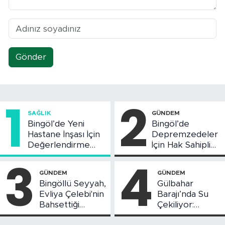
Gönder
1
2
SAĞLIK
GÜNDEM
Bingöl’de Yeni
Bingöl’de
Hastane İnşası İçin
Depremzedeler
Değerlendirme
İçin Hak Sahipliği
Toplantısı Yapıldı
Askı Süreci
3
4
Başladı
GÜNDEM
GÜNDEM
Bingöllü Seyyah,
Gülbahar
Evliya Çelebi'nin
Barajı’nda Su
Bahsettiği
Çekiliyor:
Bingöl'deki O
Piknikçi Sayısı