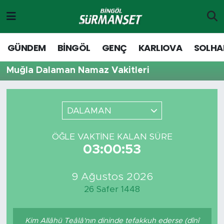
Gündem
Merkez Nöbetçi Eczaneler
GÜNDEM
BİNGÖL
GENÇ
KARLIOVA
SOLHA
Genç
Merkez Hava Durumu
Muğla Dalaman Namaz Vakitleri
Solhan
Merkez Trafik Yoğunluk Haritası
DALAMAN
Karlıova
Süper Lig Puan Durumu ve Fikstür
ÖĞLE VAKTINE KALAN SÜRE
Adaklı-Kiğı
Tüm Manşetler
03:00:53
Yayladere-Yedisu
Son Dakika Haberleri
9 Ağustos 2026
26 Safer 1448
MD Prestij Dergisi
Haber Arşivi
Siyaset
Kim Allâhü Teâlâ'nın dininde tefakkuh ederse (dînî