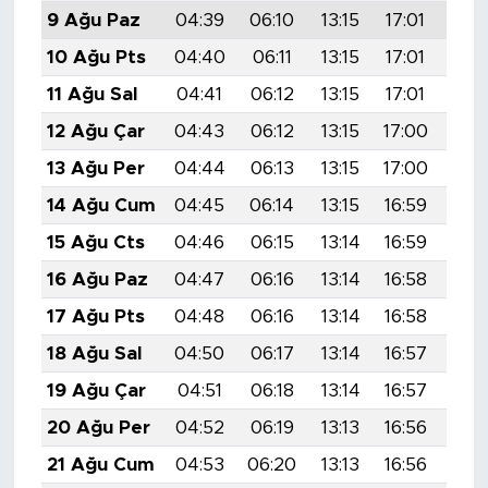
9 Ağu Paz
04:39
06:10
13:15
17:01
20:
10 Ağu Pts
04:40
06:11
13:15
17:01
20:
11 Ağu Sal
04:41
06:12
13:15
17:01
20:
12 Ağu Çar
04:43
06:12
13:15
17:00
20:
13 Ağu Per
04:44
06:13
13:15
17:00
20:
14 Ağu Cum
04:45
06:14
13:15
16:59
20:
15 Ağu Cts
04:46
06:15
13:14
16:59
20:
16 Ağu Paz
04:47
06:16
13:14
16:58
20:
17 Ağu Pts
04:48
06:16
13:14
16:58
20:
18 Ağu Sal
04:50
06:17
13:14
16:57
20:
19 Ağu Çar
04:51
06:18
13:14
16:57
19:
20 Ağu Per
04:52
06:19
13:13
16:56
19:
21 Ağu Cum
04:53
06:20
13:13
16:56
19: