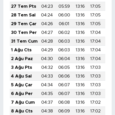
27 Tem Pts
04:23
05:59
13:16
17:05
20:
28 Tem Sal
04:24
06:00
13:16
17:05
20:
29 Tem Çar
04:26
06:01
13:16
17:05
20:
30 Tem Per
04:27
06:02
13:16
17:04
20:
31 Tem Cum
04:28
06:03
13:16
17:04
20:
1 Ağu Cts
04:29
06:03
13:16
17:04
20:
2 Ağu Paz
04:30
06:04
13:16
17:04
20:
3 Ağu Pts
04:32
06:05
13:16
17:03
20:
4 Ağu Sal
04:33
06:06
13:16
17:03
20:
5 Ağu Çar
04:34
06:07
13:16
17:03
20:
6 Ağu Per
04:35
06:07
13:16
17:03
20:
7 Ağu Cum
04:37
06:08
13:16
17:02
20:
8 Ağu Cts
04:38
06:09
13:16
17:02
20: