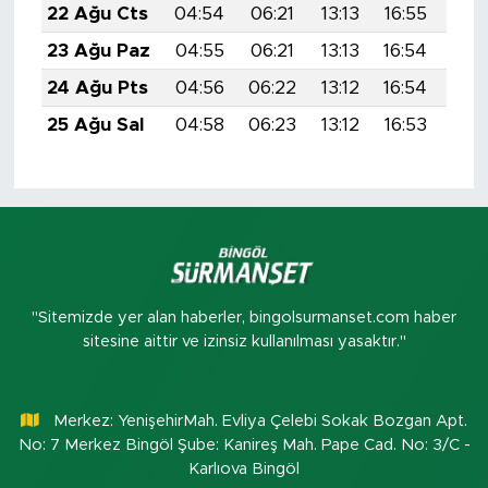
22 Ağu Cts
04:54
06:21
13:13
16:55
19:
23 Ağu Paz
04:55
06:21
13:13
16:54
19:
24 Ağu Pts
04:56
06:22
13:12
16:54
19:
25 Ağu Sal
04:58
06:23
13:12
16:53
19:
"Sitemizde yer alan haberler, bingolsurmanset.com haber
sitesine aittir ve izinsiz kullanılması yasaktır."
Merkez: YenişehirMah. Evliya Çelebi Sokak Bozgan Apt.
No: 7 Merkez Bingöl Şube: Kanireş Mah. Pape Cad. No: 3/C -
Karlıova Bingöl