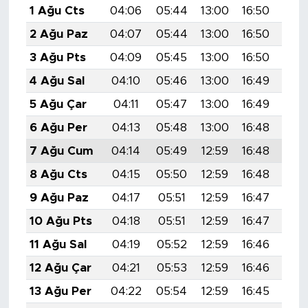
1 Ağu Cts
04:06
05:44
13:00
16:50
20:
2 Ağu Paz
04:07
05:44
13:00
16:50
20:
3 Ağu Pts
04:09
05:45
13:00
16:50
20:
4 Ağu Sal
04:10
05:46
13:00
16:49
20:
5 Ağu Çar
04:11
05:47
13:00
16:49
20:
6 Ağu Per
04:13
05:48
13:00
16:48
20:
7 Ağu Cum
04:14
05:49
12:59
16:48
20:
8 Ağu Cts
04:15
05:50
12:59
16:48
19:
9 Ağu Paz
04:17
05:51
12:59
16:47
19:
10 Ağu Pts
04:18
05:51
12:59
16:47
19:
11 Ağu Sal
04:19
05:52
12:59
16:46
19:
12 Ağu Çar
04:21
05:53
12:59
16:46
19:
13 Ağu Per
04:22
05:54
12:59
16:45
19: