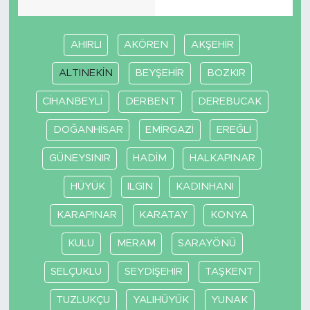
AHIRLI
AKÖREN
AKŞEHİR
ALTINEKİN
BEYŞEHİR
BOZKIR
CİHANBEYLİ
DERBENT
DEREBUCAK
DOĞANHİSAR
EMİRGAZİ
EREĞLİ
GÜNEYSINIR
HADİM
HALKAPINAR
HÜYÜK
ILGIN
KADINHANI
KARAPINAR
KARATAY
KONYA
KULU
MERAM
SARAYÖNÜ
SELÇUKLU
SEYDİŞEHİR
TAŞKENT
TUZLUKÇU
YALIHÜYÜK
YUNAK