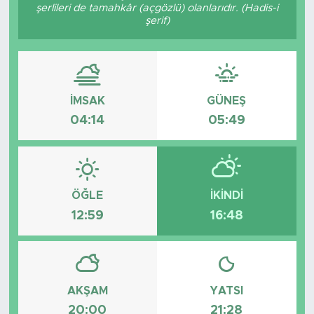
şerlileri de tamahkâr (açgözlü) olanlarıdır. (Hadis-i
şerif)
Spor
Yaşam
Sağlık
İMSAK
GÜNEŞ
04:14
05:49
Eğitim
Ekonomi
ÖĞLE
İKINDI
Hava Durumu
12:59
16:48
Tavz Der
Bingöl Kaza Haberleri
AKŞAM
YATSI
20:00
21:28