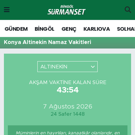
Gündem
Merkez Nöbetçi Eczaneler
GÜNDEM
BİNGÖL
GENÇ
KARLIOVA
SOLHA
Genç
Merkez Hava Durumu
Konya Altinekin Namaz Vakitleri
Solhan
Merkez Trafik Yoğunluk Haritası
ALTINEKİN
Karlıova
Süper Lig Puan Durumu ve Fikstür
AKŞAM VAKTINE KALAN SÜRE
Adaklı-Kiğı
Tüm Manşetler
43:54
Yayladere-Yedisu
Son Dakika Haberleri
7 Ağustos 2026
24 Safer 1448
MD Prestij Dergisi
Haber Arşivi
Siyaset
Müminlerin en hayırlıları, kanaatkâr olanlarıdır, en