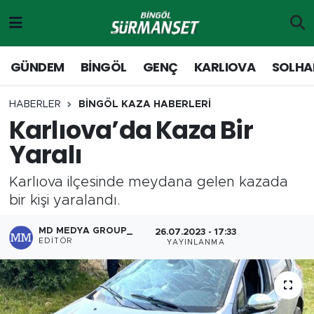
Gündem
Merkez Nöbetçi Eczaneler
GÜNDEM
BİNGÖL
GENÇ
KARLIOVA
SOLHA
Genç
Merkez Hava Durumu
HABERLER
BİNGÖL KAZA HABERLERİ
Karlıova’da Kaza Bir
Solhan
Merkez Trafik Yoğunluk Haritası
Yaralı
Karlıova
Süper Lig Puan Durumu ve Fikstür
Karlıova ilçesinde meydana gelen kazada
Adaklı-Kiğı
Tüm Manşetler
bir kişi yaralandı.
Yayladere-Yedisu
Son Dakika Haberleri
MD MEDYA GROUP_
26.07.2023 - 17:33
EDITÖR
YAYINLANMA
MD Prestij Dergisi
Haber Arşivi
Siyaset