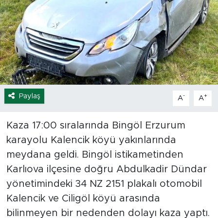
Spor
Yaşam
Sağlık
Eğitim
Paylaş
-
+
A
A
Ekonomi
Kaza 17:00 sıralarında Bingöl Erzurum
karayolu Kalencik köyü yakınlarında
Hava Durumu
meydana geldi. Bingöl istikametinden
Tavz Der
Karlıova ilçesine doğru Abdulkadir Dündar
yönetimindeki 34 NZ 2151 plakalı otomobil
Bingöl Kaza Haberleri
Kalencik ve Ciligöl köyü arasında
bilinmeyen bir nedenden dolayı kaza yaptı.