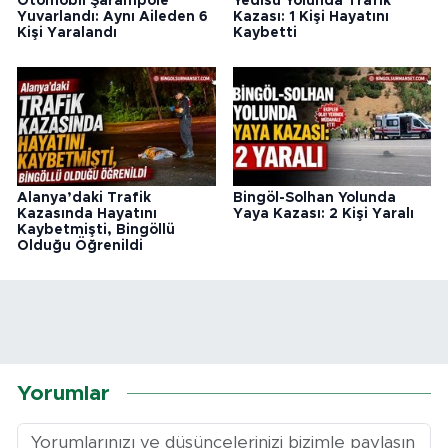
Otomobil Şarampole
Yedisu Yolunda Trafik
Yuvarlandı: Aynı Aileden 6
Kazası: 1 Kişi Hayatını
Kişi Yaralandı
Kaybetti
Alanya’daki Trafik
Bingöl-Solhan Yolunda
Kazasında Hayatını
Yaya Kazası: 2 Kişi Yaralı
Kaybetmişti, Bingöllü
Olduğu Öğrenildi
Yorumlar