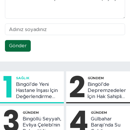
Gönder
1
2
SAĞLIK
GÜNDEM
Bingöl’de Yeni
Bingöl’de
Hastane İnşası İçin
Depremzedeler
Değerlendirme
İçin Hak Sahipliği
Toplantısı Yapıldı
Askı Süreci
3
4
Başladı
GÜNDEM
GÜNDEM
Bingöllü Seyyah,
Gülbahar
Evliya Çelebi'nin
Barajı’nda Su