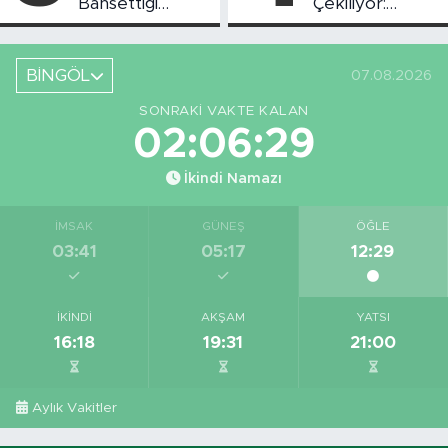
Bahsettiği
Çekiliyor:
Bingöl'deki O
Piknikçi Sayısı
Yeri Görüntüledi
Azaldı
BİNGÖL
07.08.2026
SONRAKI VAKTE KALAN
02:06:29
İkindi Namazı
İMSAK
GÜNEŞ
ÖĞLE
03:41
05:17
12:29
İKINDI
AKŞAM
YATSI
16:18
19:31
21:00
Aylık Vakitler