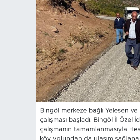
Spor
Yaşam
Sağlık
Eğitim
Ekonomi
Hava Durumu
Tavz Der
Bingöl merkeze bağlı Yelesen ve
çalışması başladı. Bingöl İl Özel 
Bingöl Kaza Haberleri
çalışmanın tamamlanmasıyla Hes
köy yolundan da ulaşım sağlanab