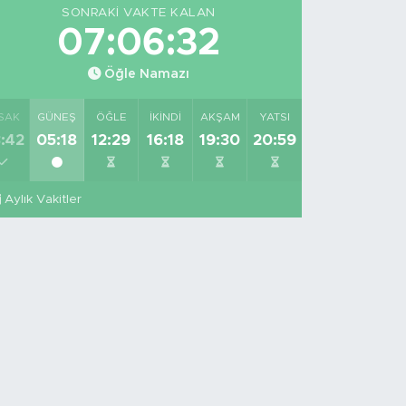
SONRAKI VAKTE KALAN
07:06:31
Öğle Namazı
SAK
GÜNEŞ
ÖĞLE
İKINDI
AKŞAM
YATSI
:42
05:18
12:29
16:18
19:30
20:59
Aylık Vakitler