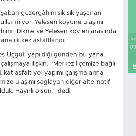
 Şaban güzergâhını sık sık yaşanan
ullanmıyor. Yelesen köyüne ulaşımı
hının Dikme ve Yelesen köyleri arasında
na ilk kez asfaltlandı.
İM
03
Enes Üçgül, yapıldığı günden bu yana
lışmaya ilişkin, “Merkez İlçemize bağlı
 kat asfalt yol yapımı çalışmalarına
imize ulaşımı sağlayan diğer alternatif
uk. Hayırlı olsun.” dedi.