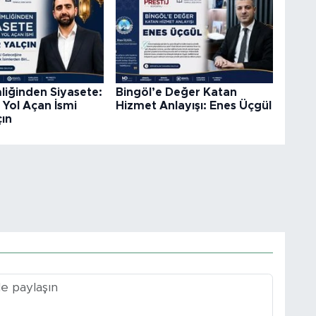
liğinden Siyasete:
Bingöl’e Değer Katan
 Yol Açan İsmi
Hizmet Anlayışı: Enes Üçgül
çın