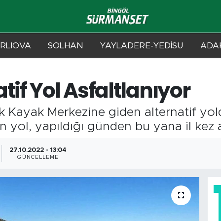
RLIOVA
SOLHAN
YAYLADERE-YEDİSU
ADAK
tif Yol Asfaltlanıyor
rek Kayak Merkezine giden alternatif yo
an yol, yapıldığı günden bu yana il kez a
27.10.2022 - 13:04
GÜNCELLEME