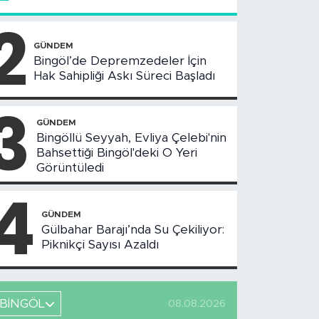
2
GÜNDEM
Bingöl’de Depremzedeler İçin
Hak Sahipliği Askı Süreci Başladı
3
GÜNDEM
Bingöllü Seyyah, Evliya Çelebi'nin
Bahsettiği Bingöl'deki O Yeri
Görüntüledi
4
GÜNDEM
Gülbahar Barajı’nda Su Çekiliyor:
Piknikçi Sayısı Azaldı
BİNGÖL
08.08.2026