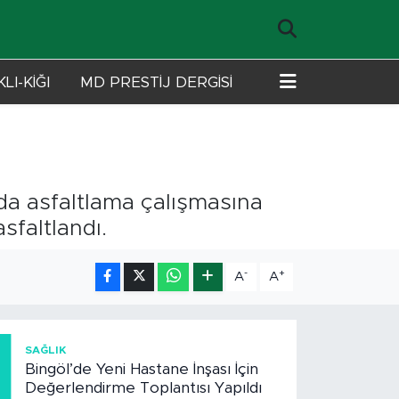
LI-KİĞI
MD PRESTİJ DERGİSİ
lda asfaltlama çalışmasına
sfaltlandı.
-
+
A
A
1
SAĞLIK
Bingöl’de Yeni Hastane İnşası İçin
Değerlendirme Toplantısı Yapıldı