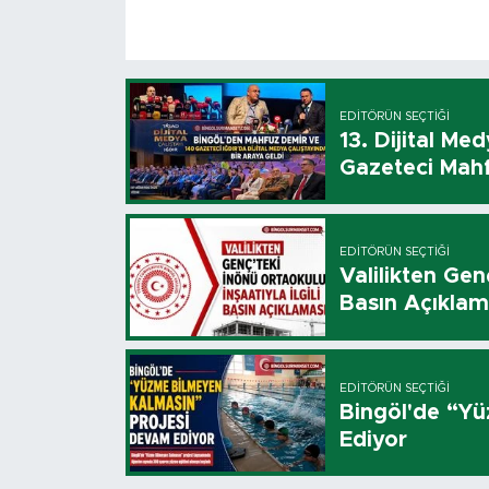
EDITÖRÜN SEÇTIĞI
13. Dijital Me
Gazeteci Mahf
EDITÖRÜN SEÇTIĞI
Valilikten Genç
Basın Açıklam
EDITÖRÜN SEÇTIĞI
Bingöl'de “Y
Ediyor