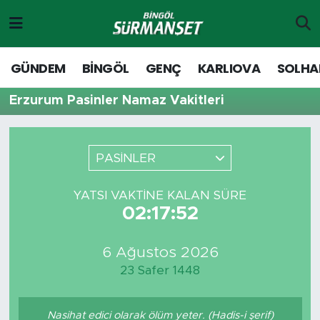
Gündem
Merkez Nöbetçi Eczaneler
GÜNDEM
BİNGÖL
GENÇ
KARLIOVA
SOLHA
Genç
Merkez Hava Durumu
Erzurum Pasinler Namaz Vakitleri
Solhan
Merkez Trafik Yoğunluk Haritası
PASİNLER
Karlıova
Süper Lig Puan Durumu ve Fikstür
YATSI VAKTINE KALAN SÜRE
Adaklı-Kiğı
Tüm Manşetler
02:17:52
Yayladere-Yedisu
Son Dakika Haberleri
6 Ağustos 2026
23 Safer 1448
MD Prestij Dergisi
Haber Arşivi
Siyaset
Nasihat edici olarak ölüm yeter. (Hadis-i şerif)