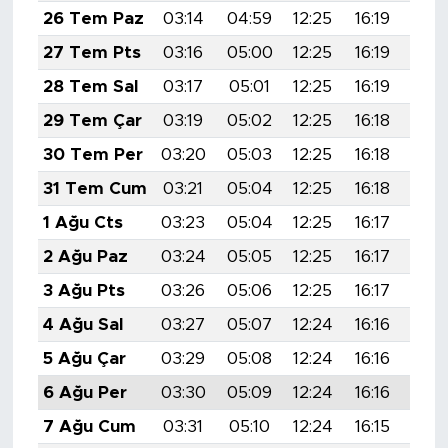
26 Tem Paz
03:14
04:59
12:25
16:19
19:
27 Tem Pts
03:16
05:00
12:25
16:19
19:
28 Tem Sal
03:17
05:01
12:25
16:19
19:
29 Tem Çar
03:19
05:02
12:25
16:18
19:
30 Tem Per
03:20
05:03
12:25
16:18
19:
31 Tem Cum
03:21
05:04
12:25
16:18
19:
1 Ağu Cts
03:23
05:04
12:25
16:17
19:
2 Ağu Paz
03:24
05:05
12:25
16:17
19:
3 Ağu Pts
03:26
05:06
12:25
16:17
19:
4 Ağu Sal
03:27
05:07
12:24
16:16
19:
5 Ağu Çar
03:29
05:08
12:24
16:16
19:
6 Ağu Per
03:30
05:09
12:24
16:16
19:
7 Ağu Cum
03:31
05:10
12:24
16:15
19: