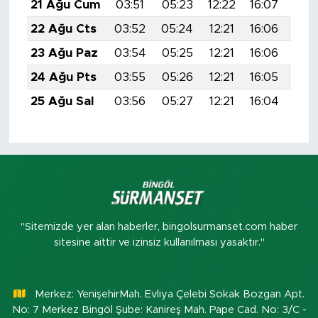
21 Ağu Cum
03:51
05:23
12:22
16:07
19:
22 Ağu Cts
03:52
05:24
12:21
16:06
19:
23 Ağu Paz
03:54
05:25
12:21
16:06
19:
24 Ağu Pts
03:55
05:26
12:21
16:05
19:
25 Ağu Sal
03:56
05:27
12:21
16:04
19:
"Sitemizde yer alan haberler, bingolsurmanset.com haber
sitesine aittir ve izinsiz kullanılması yasaktır."
Merkez: YenişehirMah. Evliya Çelebi Sokak Bozgan Apt.
No: 7 Merkez Bingöl Şube: Kanireş Mah. Pape Cad. No: 3/C -