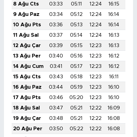
8 Ağu Cts
03:33
05:11
12:24
16:15
19:
9 Ağu Paz
03:34
05:12
12:24
16:14
19:
10 Ağu Pts
03:36
05:13
12:24
16:14
19:
11 Ağu Sal
03:37
05:14
12:24
16:13
19:
12 Ağu Çar
03:39
05:15
12:23
16:13
19:
13 Ağu Per
03:40
05:16
12:23
16:12
19:
14 Ağu Cum
03:41
05:17
12:23
16:12
19:
15 Ağu Cts
03:43
05:18
12:23
16:11
19:
16 Ağu Paz
03:44
05:19
12:23
16:10
19:
17 Ağu Pts
03:46
05:20
12:23
16:10
19:
18 Ağu Sal
03:47
05:21
12:22
16:09
19:
19 Ağu Çar
03:48
05:21
12:22
16:08
19:
20 Ağu Per
03:50
05:22
12:22
16:08
19: