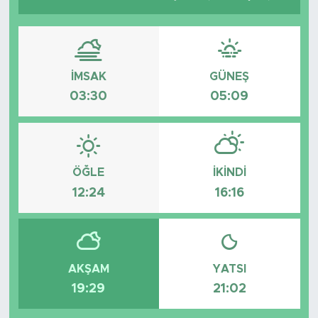
Spor
Yaşam
İMSAK
GÜNEŞ
03:30
05:09
Sağlık
Eğitim
Ekonomi
ÖĞLE
İKINDI
12:24
16:16
Hava Durumu
Tavz Der
AKŞAM
YATSI
Bingöl Kaza Haberleri
19:29
21:02