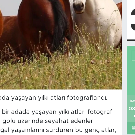
ada yaşayan yılkı atları fotoğraflandı.
İM
03
bir adada yaşayan yılkı atları fotoğraf
aj gölü üzerinde seyahat edenler
Doğal yaşamlarını sürdüren bu genç atlar,