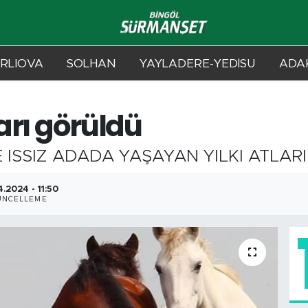
RLIOVA
SOLHAN
YAYLADERE-YEDİSU
ADAK
ları görüldü
E ISSIZ ADADA YAŞAYAN YILKI ATLA
4.2024 - 11:50
ÜNCELLEME