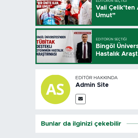
EDITÖRÜN SEÇTIĞI
Vali Çelik’ten
Umut”
EDITÖRÜN SEÇTIĞI
Bingöl Üniver
Hastalık Araşt
EDITÖR HAKKINDA
Admin Site
Bunlar da ilginizi çekebilir