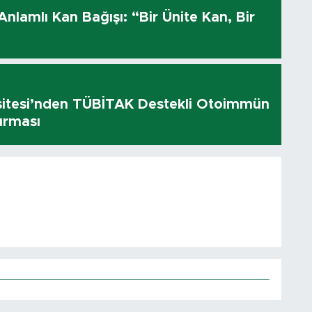
 Anlamlı Kan Bağışı: “Bir Ünite Kan, Bir
sitesi’nden TÜBİTAK Destekli Otoimmün
ırması