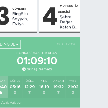
3
4
Toplantısı
MD PRESTİJ
Yapıldı
GÜNDEM
DERGİSİ
Bingöllü
Şehre
Seyyah,
Değer
Evliya
Katan Bir
Çelebi'nin
Birikim:
Bahsettiği
Burhan
Bingöl'deki
Arıkız
O Yeri
BİNGÖL
06.08.2026
Görüntüledi
SONRAKI VAKTE KALAN
01:09:10
Güneş Namazı
SAK
GÜNEŞ
ÖĞLE
İKINDI
AKŞAM
YATSI
:40
05:16
12:29
16:19
19:32
21:02
Aylık Vakitler