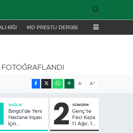
LI-KİĞI
MD PRESTİJ DERGİSİ
RI FOTOĞRAFLANDI
-
+
A
A
1
2
SAĞLIK
GÜNDEM
Bingöl’de Yeni
Genç’te
Hastane İnşası
Feci Kaza:
İçin
1’i Ağır, 10
Değerlendirme
Yaralı