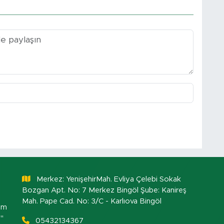
Merkez: YenişehirMah. Evliya Çelebi Sokak
Bozgan Apt. No: 7 Merkez Bingöl Şube: Kanireş
Mah. Pape Cad. No: 3/C - Karlıova Bingöl
om
."
05432134367