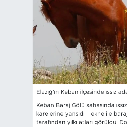
Spor
Yaşam
Sağlık
Eğitim
Ekonomi
Hava Durumu
Elazığ’ın Keban ilçesinde ıssız ad
Tavz Der
Keban Baraj Gölü sahasında ıssız 
Bingöl Kaza Haberleri
karelerine yansıdı. Tekne ile bar
tarafından yılkı atları görüldü. 