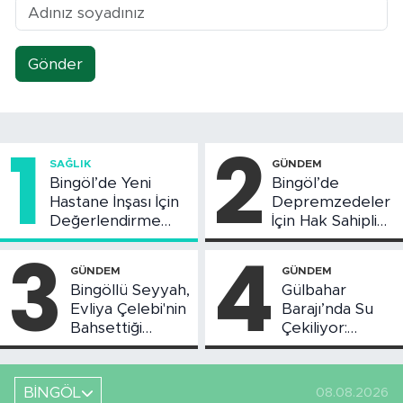
Gönder
1
2
SAĞLIK
GÜNDEM
Bingöl’de Yeni
Bingöl’de
Hastane İnşası İçin
Depremzedeler
Değerlendirme
İçin Hak Sahipliği
Toplantısı Yapıldı
Askı Süreci
3
4
Başladı
GÜNDEM
GÜNDEM
Bingöllü Seyyah,
Gülbahar
Evliya Çelebi'nin
Barajı’nda Su
Bahsettiği
Çekiliyor:
Bingöl'deki O
Piknikçi Sayısı
Yeri Görüntüledi
Azaldı
BİNGÖL
08.08.2026