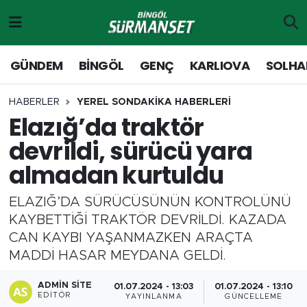
Gündem
Merkez Nöbetçi Eczaneler
GÜNDEM
BİNGÖL
GENÇ
KARLIOVA
SOLHA
Genç
Merkez Hava Durumu
HABERLER
YEREL SONDAKİKA HABERLERİ
Elazığ’da traktör
Solhan
Merkez Trafik Yoğunluk Haritası
devrildi, sürücü yara
Karlıova
Süper Lig Puan Durumu ve Fikstür
almadan kurtuldu
Adaklı-Kiğı
Tüm Manşetler
ELAZIĞ’DA SÜRÜCÜSÜNÜN KONTROLÜNÜ
KAYBETTİĞİ TRAKTÖR DEVRİLDİ. KAZADA
Yayladere-Yedisu
Son Dakika Haberleri
CAN KAYBI YAŞANMAZKEN ARAÇTA
MADDİ HASAR MEYDANA GELDİ.
MD Prestij Dergisi
Haber Arşivi
ADMIN SITE
01.07.2024 - 13:03
01.07.2024 - 13:10
Siyaset
EDITÖR
YAYINLANMA
GÜNCELLEME