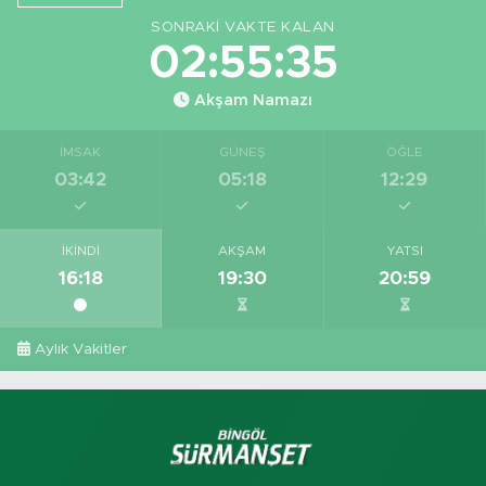
SONRAKI VAKTE KALAN
02:55:34
Akşam Namazı
İMSAK
GÜNEŞ
ÖĞLE
03:42
05:18
12:29
İKINDI
AKŞAM
YATSI
16:18
19:30
20:59
Aylık Vakitler