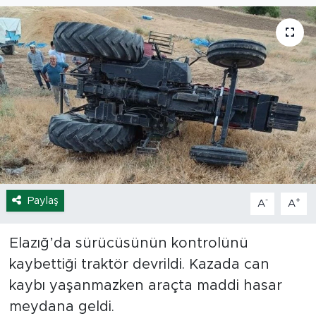
Spor
Yaşam
Sağlık
Eğitim
Ekonomi
Paylaş
-
+
A
A
Hava Durumu
Tavz Der
Elazığ’da sürücüsünün kontrolünü
kaybettiği traktör devrildi. Kazada can
Bingöl Kaza Haberleri
kaybı yaşanmazken araçta maddi hasar
meydana geldi.