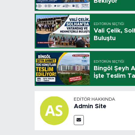
Bekliyor
EDITÖRÜN SEÇTIĞI
Vali Çelik, S
Buluştu
EDITÖRÜN SEÇTIĞI
Bingöl Şeyh A
İşte Teslim Ta
EDITÖR HAKKINDA
Admin Site