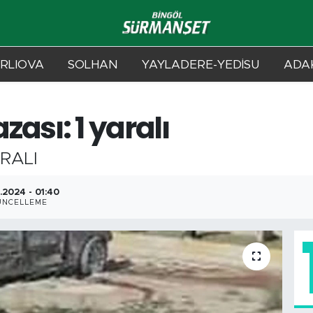
RLIOVA
SOLHAN
YAYLADERE-YEDİSU
ADAK
zası: 1 yaralı
ARALI
2.2024 - 01:40
ÜNCELLEME