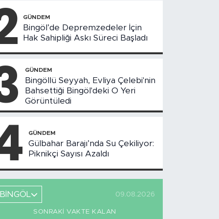
2
GÜNDEM
Bingöl’de Depremzedeler İçin
Hak Sahipliği Askı Süreci Başladı
3
GÜNDEM
Bingöllü Seyyah, Evliya Çelebi'nin
Bahsettiği Bingöl'deki O Yeri
Görüntüledi
4
GÜNDEM
Gülbahar Barajı’nda Su Çekiliyor:
Piknikçi Sayısı Azaldı
BİNGÖL
09.08.2026
SONRAKI VAKTE KALAN