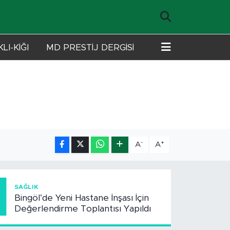
LI-KİĞI
MD PRESTİJ DERGİSİ
-
+
A
A
1
SAĞLIK
Bingöl’de Yeni Hastane İnşası İçin
Değerlendirme Toplantısı Yapıldı