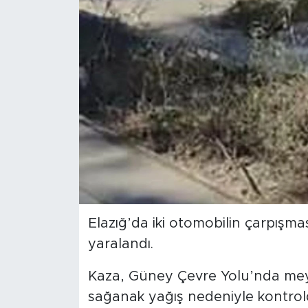
Spor
Yaşam
Sağlık
Eğitim
Ekonomi
Hava Durumu
Elazığ’da iki otomobilin çarpışm
Tavz Der
yaralandı.
Bingöl Kaza Haberleri
Kaza, Güney Çevre Yolu’nda meyd
sağanak yağış nedeniyle kontrolde