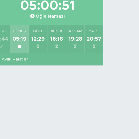
05:00:50
Öğle Namazı
SAK
GÜNEŞ
ÖĞLE
İKINDI
AKŞAM
YATSI
:44
05:19
12:29
16:18
19:28
20:57
Aylık Vakitler