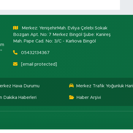
Merkez: YenişehirMah. Evliya Çelebi Sokak
Bozgan Apt. No: 7 Merkez Bingöl Şube: Kanireş
Mah. Pape Cad. No: 3/C - Karlıova Bingöl
om
."
05432134367
[email protected]
erkez Hava Durumu
Merkez Trafik Yoğunluk Hari
n Dakika Haberleri
Haber Arşivi