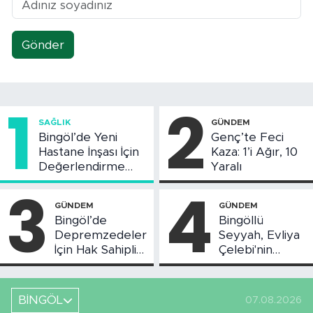
Gönder
1
2
SAĞLIK
GÜNDEM
Bingöl’de Yeni
Genç’te Feci
Hastane İnşası İçin
Kaza: 1’i Ağır, 10
Değerlendirme
Yaralı
Toplantısı Yapıldı
3
4
GÜNDEM
GÜNDEM
Bingöl’de
Bingöllü
Depremzedeler
Seyyah, Evliya
İçin Hak Sahipliği
Çelebi'nin
Askı Süreci
Bahsettiği
Başladı
Bingöl'deki O
Yeri
BİNGÖL
07.08.2026
Görüntüledi