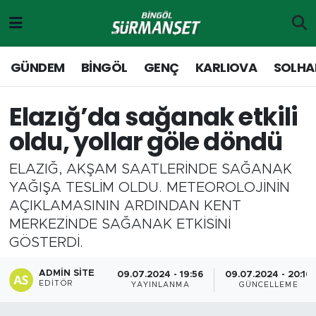
Gündem
Merkez Nöbetçi Eczaneler
GÜNDEM
BİNGÖL
GENÇ
KARLIOVA
SOLHA
Genç
Merkez Hava Durumu
Elazığ’da sağanak etkili
Solhan
Merkez Trafik Yoğunluk Haritası
oldu, yollar göle döndü
Karlıova
Süper Lig Puan Durumu ve Fikstür
ELAZIĞ, AKŞAM SAATLERİNDE SAĞANAK
YAĞIŞA TESLİM OLDU. METEOROLOJİNİN
Adaklı-Kiğı
Tüm Manşetler
AÇIKLAMASININ ARDINDAN KENT
MERKEZİNDE SAĞANAK ETKİSİNİ
Yayladere-Yedisu
Son Dakika Haberleri
GÖSTERDİ.
MD Prestij Dergisi
Haber Arşivi
ADMIN SITE
09.07.2024 - 19:56
09.07.2024 - 20:10
EDITÖR
YAYINLANMA
GÜNCELLEME
Siyaset