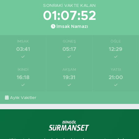
SONRAKI VAKTE KALAN
01:07:52
İmsak Namazı
İMSAK
GÜNEŞ
ÖĞLE
03:41
05:17
12:29
İKINDI
AKŞAM
YATSI
16:18
19:31
21:00
Aylık Vakitler