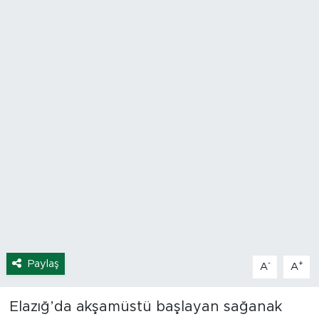
Spor
Yaşam
Sağlık
Eğitim
Ekonomi
Hava Durumu
Tavz Der
Paylaş
-
+
A
A
Bingöl Kaza Haberleri
Elazığ’da akşamüstü başlayan sağanak