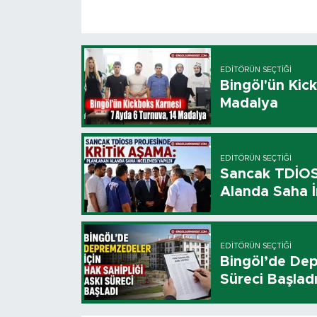
EDITÖRÜN SEÇTIĞI
Bingöl'ün Kic
Madalya
EDITÖRÜN SEÇTIĞI
Sancak TDİOSB
Alanda Saha İ
EDITÖRÜN SEÇTIĞI
Bingöl’de Dep
Süreci Başlad