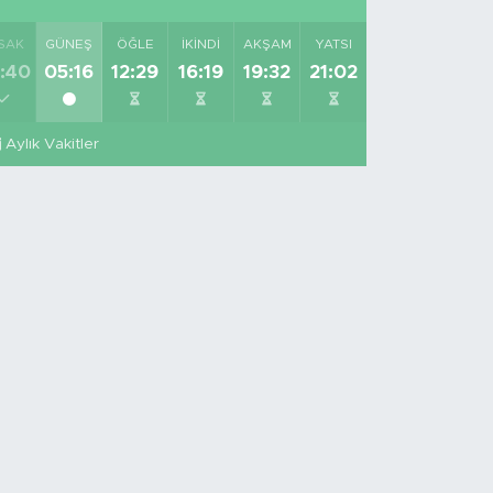
SAK
GÜNEŞ
ÖĞLE
İKINDI
AKŞAM
YATSI
:40
05:16
12:29
16:19
19:32
21:02
Aylık Vakitler