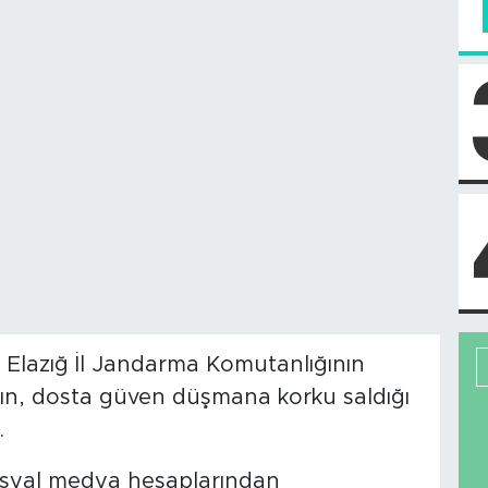
Elazığ İl Jandarma Komutanlığının
anın, dosta güven düşmana korku saldığı
.
osyal medya hesaplarından