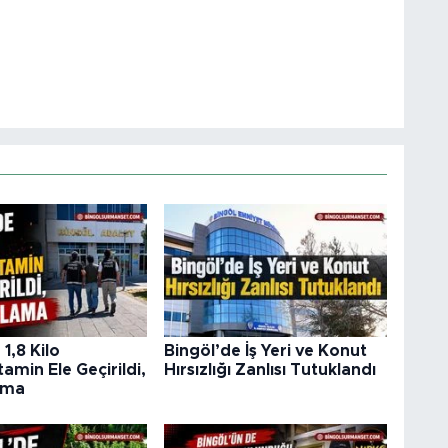
1,8 Kilo
Bingöl’de İş Yeri ve Konut
min Ele Geçirildi,
Hırsızlığı Zanlısı Tutuklandı
ama