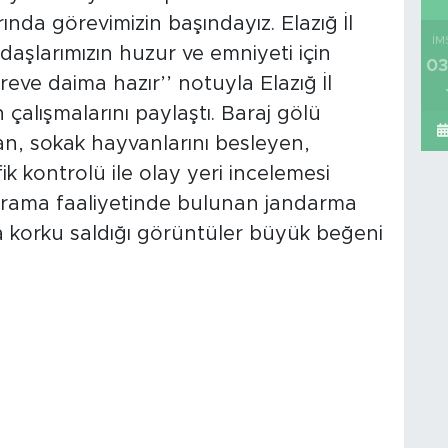
ında görevimizin başındayız. Elazığ İl
İM
şlarımızın huzur ve emniyeti için
03
reve daima hazır’’ notuyla Elazığ İl
çalışmalarını paylaştı. Baraj gölü
an, sokak hayvanlarını besleyen,
ik kontrolü ile olay yeri incelemesi
 arama faaliyetinde bulunan jandarma
 korku saldığı görüntüler büyük beğeni