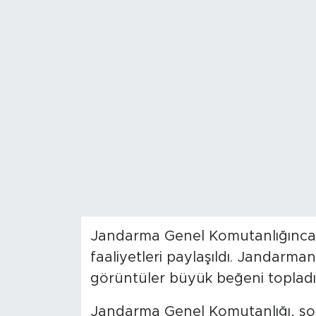
Spor
Yaşam
Sağlık
Eğitim
Ekonomi
Hava Durumu
Jandarma Genel Komutanlığınca 
Tavz Der
faaliyetleri paylaşıldı. Jandarm
Bingöl Kaza Haberleri
görüntüler büyük beğeni topladı
Jandarma Genel Komutanlığı, s