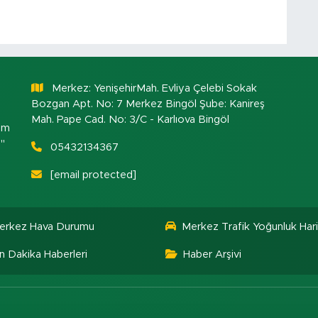
Merkez: YenişehirMah. Evliya Çelebi Sokak
Bozgan Apt. No: 7 Merkez Bingöl Şube: Kanireş
Mah. Pape Cad. No: 3/C - Karlıova Bingöl
om
."
05432134367
[email protected]
erkez Hava Durumu
Merkez Trafik Yoğunluk Hari
n Dakika Haberleri
Haber Arşivi