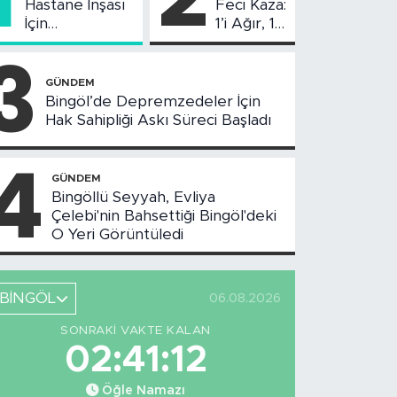
Hastane İnşası
Feci Kaza:
İçin
1’i Ağır, 10
Değerlendirme
Yaralı
3
Toplantısı
Yapıldı
GÜNDEM
Bingöl’de Depremzedeler İçin
Hak Sahipliği Askı Süreci Başladı
4
GÜNDEM
Bingöllü Seyyah, Evliya
Çelebi'nin Bahsettiği Bingöl'deki
O Yeri Görüntüledi
BİNGÖL
06.08.2026
SONRAKI VAKTE KALAN
02:41:11
Öğle Namazı