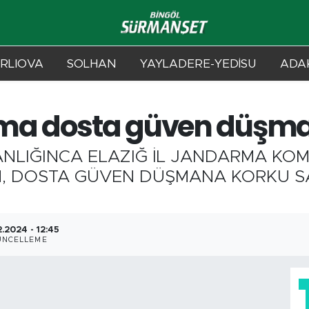
RLIOVA
SOLHAN
YAYLADERE-YEDİSU
ADAK
rma dosta güven düşma
LIĞINCA ELAZIĞ İL JANDARMA KOMU
N, DOSTA GÜVEN DÜŞMANA KORKU S
2.2024 - 12:45
ÜNCELLEME