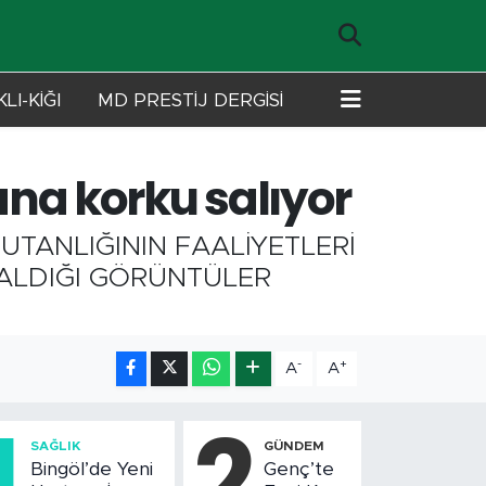
LI-KİĞI
MD PRESTİJ DERGİSİ
na korku salıyor
TANLIĞININ FAALİYETLERİ
ALDIĞI GÖRÜNTÜLER
-
+
A
A
1
2
SAĞLIK
GÜNDEM
Bingöl’de Yeni
Genç’te