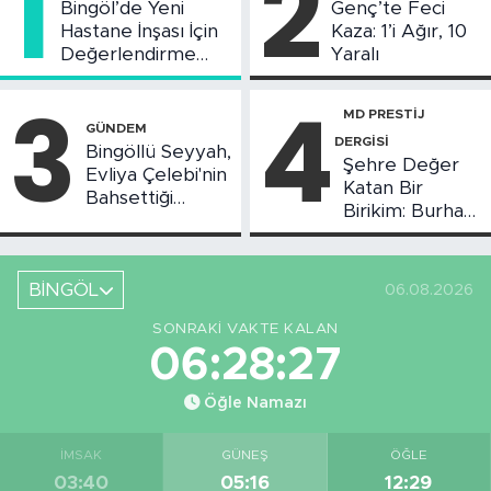
1
2
Bingöl’de Yeni
Genç’te Feci
Hastane İnşası İçin
Kaza: 1’i Ağır, 10
Değerlendirme
Yaralı
Toplantısı Yapıldı
3
4
MD PRESTİJ
GÜNDEM
DERGİSİ
Bingöllü Seyyah,
Şehre Değer
Evliya Çelebi'nin
Katan Bir
Bahsettiği
Birikim: Burhan
Bingöl'deki O
Arıkız
Yeri Görüntüledi
BİNGÖL
06.08.2026
SONRAKI VAKTE KALAN
06:28:27
Öğle Namazı
İMSAK
GÜNEŞ
ÖĞLE
03:40
05:16
12:29