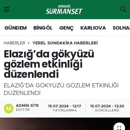
Gündem
Merkez Nöbetçi Eczaneler
GÜNDEM
BİNGÖL
GENÇ
KARLIOVA
SOLHA
Genç
Merkez Hava Durumu
HABERLER
YEREL SONDAKİKA HABERLERİ
Elazığ’da gökyüzü
Solhan
Merkez Trafik Yoğunluk Haritası
gözlem etkinliği
Karlıova
Süper Lig Puan Durumu ve Fikstür
düzenlendi
Adaklı-Kiğı
Tüm Manşetler
ELAZIĞ’DA GÖKYÜZÜ GÖZLEM ETKİNLİĞİ
DÜZENLENDİ
Yayladere-Yedisu
Son Dakika Haberleri
ADMIN SITE
15.07.2024 - 12:17
15.07.2024 - 12:20
MD Prestij Dergisi
Haber Arşivi
EDITÖR
YAYINLANMA
GÜNCELLEME
Siyaset