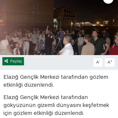
Spor
Yaşam
Sağlık
Eğitim
Paylaş
-
+
A
A
Ekonomi
Hava Durumu
Elazığ Gençlik Merkezi tarafından gözlem
etkinliği düzenlendi.
Tavz Der
Elazığ Gençlik Merkezi tarafından
Bingöl Kaza Haberleri
gökyüzünün gizemli dünyasını keşfetmek
için gözlem etkinliği düzenlendi.