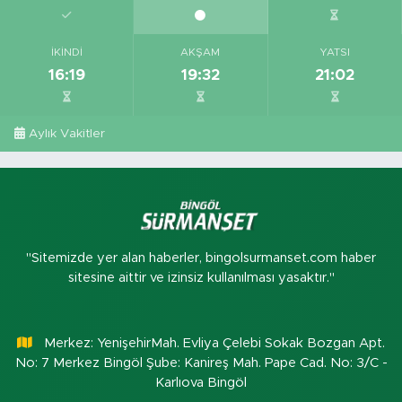
İKINDI
AKŞAM
YATSI
16:19
19:32
21:02
Aylık Vakitler
"Sitemizde yer alan haberler, bingolsurmanset.com haber
sitesine aittir ve izinsiz kullanılması yasaktır."
Merkez: YenişehirMah. Evliya Çelebi Sokak Bozgan Apt.
No: 7 Merkez Bingöl Şube: Kanireş Mah. Pape Cad. No: 3/C -
Karlıova Bingöl