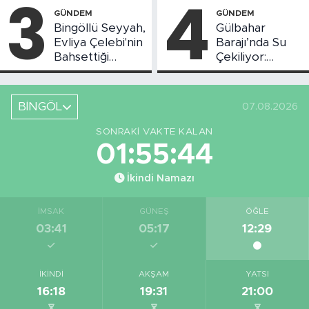
3
4
Başladı
GÜNDEM
GÜNDEM
Bingöllü Seyyah,
Gülbahar
Evliya Çelebi'nin
Barajı’nda Su
Bahsettiği
Çekiliyor:
Bingöl'deki O
Piknikçi Sayısı
Yeri Görüntüledi
Azaldı
BİNGÖL
07.08.2026
SONRAKI VAKTE KALAN
01:55:43
İkindi Namazı
İMSAK
GÜNEŞ
ÖĞLE
03:41
05:17
12:29
İKINDI
AKŞAM
YATSI
16:18
19:31
21:00