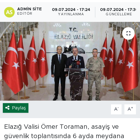
ADMIN SITE
09.07.2024 - 17:24
09.07.2024 - 17:30
Spor
EDITÖR
YAYINLANMA
GÜNCELLEME
Yaşam
Sağlık
Eğitim
Ekonomi
Hava Durumu
Tavz Der
Paylaş
-
+
A
A
Bingöl Kaza Haberleri
Elazığ Valisi Ömer Toraman, asayiş ve
güvenlik toplantısında 6 ayda meydana