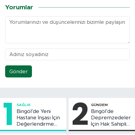
Yorumlar
Gönder
1
2
SAĞLIK
GÜNDEM
Bingöl’de Yeni
Bingöl’de
Hastane İnşası İçin
Depremzedeler
Değerlendirme
İçin Hak Sahipliği
Toplantısı Yapıldı
Askı Süreci