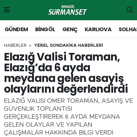
Gündem
Merkez Nöbetçi Eczaneler
GÜNDEM
BİNGÖL
GENÇ
KARLIOVA
SOLHA
Genç
Merkez Hava Durumu
HABERLER
YEREL SONDAKİKA HABERLERİ
Elazığ Valisi Toraman,
Solhan
Merkez Trafik Yoğunluk Haritası
Elazığ’da 6 ayda
Karlıova
Süper Lig Puan Durumu ve Fikstür
meydana gelen asayiş
olaylarını değerlendirdi
Adaklı-Kiğı
Tüm Manşetler
ELAZIĞ VALİSİ ÖMER TORAMAN, ASAYİŞ VE
Yayladere-Yedisu
Son Dakika Haberleri
GÜVENLİK TOPLANTISI
GERÇEKLEŞTİREREK 6 AYDA MEYDANA
MD Prestij Dergisi
Haber Arşivi
GELEN OLAYLAR VE YAPILAN
ÇALIŞMALAR HAKKINDA BİLGİ VERDİ
Siyaset