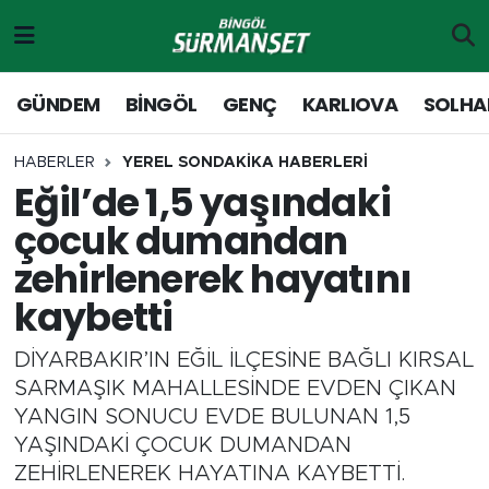
Gündem
Merkez Nöbetçi Eczaneler
GÜNDEM
BİNGÖL
GENÇ
KARLIOVA
SOLHA
Genç
Merkez Hava Durumu
HABERLER
YEREL SONDAKİKA HABERLERİ
Eğil’de 1,5 yaşındaki
Solhan
Merkez Trafik Yoğunluk Haritası
çocuk dumandan
Karlıova
Süper Lig Puan Durumu ve Fikstür
zehirlenerek hayatını
kaybetti
Adaklı-Kiğı
Tüm Manşetler
DİYARBAKIR’IN EĞİL İLÇESİNE BAĞLI KIRSAL
Yayladere-Yedisu
Son Dakika Haberleri
SARMAŞIK MAHALLESİNDE EVDEN ÇIKAN
YANGIN SONUCU EVDE BULUNAN 1,5
MD Prestij Dergisi
Haber Arşivi
YAŞINDAKİ ÇOCUK DUMANDAN
ZEHİRLENEREK HAYATINA KAYBETTİ.
Siyaset