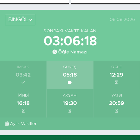
Bingöl'deki O
Piknikçi Sayısı
Yeri Görüntüledi
Azaldı
BİNGÖL
08.08.2026
SONRAKI VAKTE KALAN
03:06:18
Öğle Namazı
İMSAK
GÜNEŞ
ÖĞLE
03:42
05:18
12:29
İKINDI
AKŞAM
YATSI
16:18
19:30
20:59
Aylık Vakitler