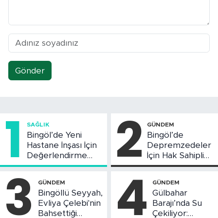
Gönder
1
2
SAĞLIK
GÜNDEM
Bingöl’de Yeni
Bingöl’de
Hastane İnşası İçin
Depremzedeler
Değerlendirme
İçin Hak Sahipliği
Toplantısı Yapıldı
Askı Süreci
3
4
Başladı
GÜNDEM
GÜNDEM
Bingöllü Seyyah,
Gülbahar
Evliya Çelebi'nin
Barajı’nda Su
Bahsettiği
Çekiliyor: