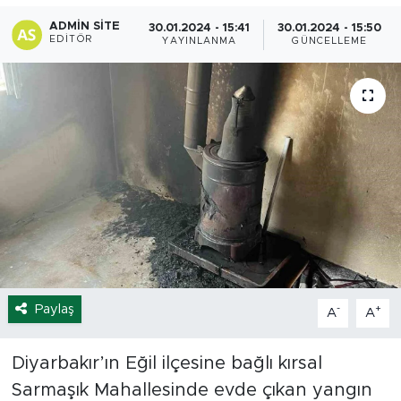
ADMIN SITE
30.01.2024 - 15:41
30.01.2024 - 15:50
Spor
EDITÖR
YAYINLANMA
GÜNCELLEME
Yaşam
Sağlık
Eğitim
Ekonomi
Hava Durumu
Tavz Der
Paylaş
-
+
A
A
Bingöl Kaza Haberleri
Diyarbakır’ın Eğil ilçesine bağlı kırsal
Sarmaşık Mahallesinde evde çıkan yangın