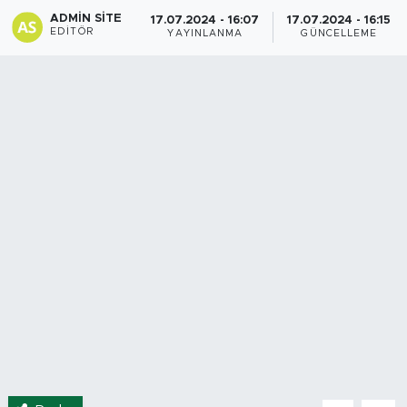
ADMIN SITE
17.07.2024 - 16:07
17.07.2024 - 16:15
Spor
EDITÖR
YAYINLANMA
GÜNCELLEME
Yaşam
Sağlık
Eğitim
Ekonomi
Hava Durumu
Tavz Der
Bingöl Kaza Haberleri