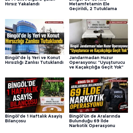
Hırsız Yakalandı
Metamfetamin Ele
Geçirildi, 2 Tutuklama
Bingöl’de İş Yeri ve Konut
Jandarmadan Huzur
Hırsızlığı Zanlısı Tutuklandı
Operasyonu: "Uyuşturucu
ve Kaçakçılığa Geçit Yok"
Bingöl'de 1 Haftalık Asayiş
Bingöl'ün de Aralarında
Bilançosu
Bulunduğu 69 İlde
Narkotik Operasyonu