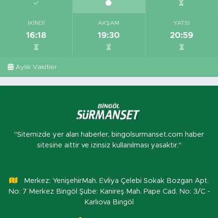
İKINDI
AKŞAM
YATSI
16:18
19:30
20:59
Aylık Vakitler
"Sitemizde yer alan haberler, bingolsurmanset.com haber
sitesine aittir ve izinsiz kullanılması yasaktır."
Merkez: YenişehirMah. Evliya Çelebi Sokak Bozgan Apt.
No: 7 Merkez Bingöl Şube: Kanireş Mah. Pape Cad. No: 3/C -
Karlıova Bingöl