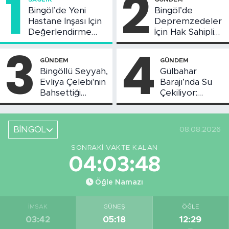
1
2
Bingöl’de Yeni
Bingöl’de
Hastane İnşası İçin
Depremzedeler
Değerlendirme
İçin Hak Sahipliği
Toplantısı Yapıldı
Askı Süreci
3
4
Başladı
GÜNDEM
GÜNDEM
Bingöllü Seyyah,
Gülbahar
Evliya Çelebi'nin
Barajı’nda Su
Bahsettiği
Çekiliyor:
Bingöl'deki O
Piknikçi Sayısı
Yeri Görüntüledi
Azaldı
BİNGÖL
08.08.2026
SONRAKI VAKTE KALAN
04:03:47
Öğle Namazı
İMSAK
GÜNEŞ
ÖĞLE
03:42
05:18
12:29