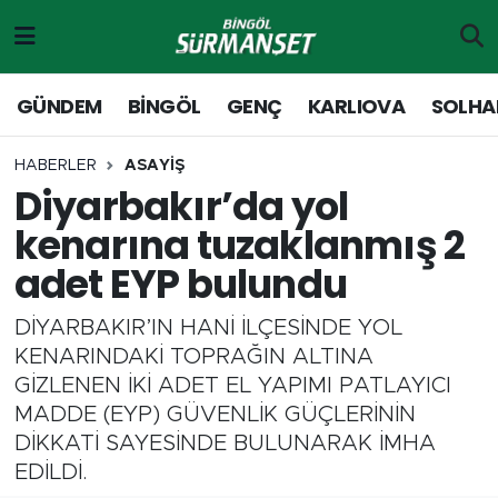
Gündem
Merkez Nöbetçi Eczaneler
GÜNDEM
BİNGÖL
GENÇ
KARLIOVA
SOLHA
Genç
Merkez Hava Durumu
HABERLER
ASAYİŞ
Diyarbakır’da yol
Solhan
Merkez Trafik Yoğunluk Haritası
kenarına tuzaklanmış 2
Karlıova
Süper Lig Puan Durumu ve Fikstür
adet EYP bulundu
Adaklı-Kiğı
Tüm Manşetler
DİYARBAKIR’IN HANİ İLÇESİNDE YOL
KENARINDAKİ TOPRAĞIN ALTINA
Yayladere-Yedisu
Son Dakika Haberleri
GİZLENEN İKİ ADET EL YAPIMI PATLAYICI
MADDE (EYP) GÜVENLİK GÜÇLERİNİN
MD Prestij Dergisi
Haber Arşivi
DİKKATİ SAYESİNDE BULUNARAK İMHA
EDİLDİ.
Siyaset