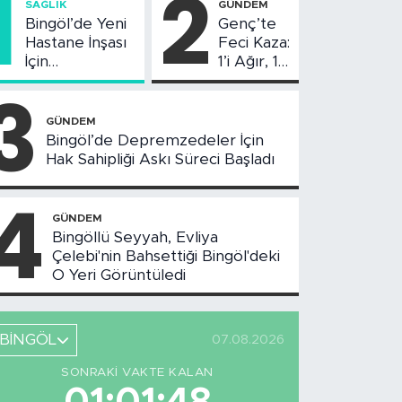
1
2
SAĞLIK
GÜNDEM
Bingöl’de Yeni
Genç’te
Hastane İnşası
Feci Kaza:
İçin
1’i Ağır, 10
Değerlendirme
Yaralı
3
Toplantısı
Yapıldı
GÜNDEM
Bingöl’de Depremzedeler İçin
Hak Sahipliği Askı Süreci Başladı
4
GÜNDEM
Bingöllü Seyyah, Evliya
Çelebi'nin Bahsettiği Bingöl'deki
O Yeri Görüntüledi
BİNGÖL
07.08.2026
SONRAKI VAKTE KALAN