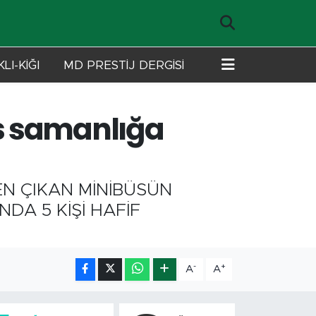
LI-KİĞI
MD PRESTİJ DERGİSİ
s samanlığa
N ÇIKAN MİNİBÜSÜN
A 5 KİŞİ HAFİF
-
+
A
A