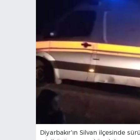
Spor
Yaşam
Sağlık
Eğitim
Ekonomi
Hava Durumu
Tavz Der
Bingöl Kaza Haberleri
Diyarbakır’ın Silvan ilçesinde s