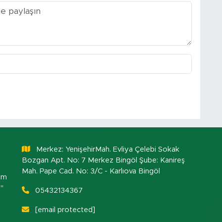
Merkez: YenişehirMah. Evliya Çelebi Sokak
Bozgan Apt. No: 7 Merkez Bingöl Şube: Kanireş
Mah. Pape Cad. No: 3/C - Karlıova Bingöl
om
."
05432134367
[email protected]