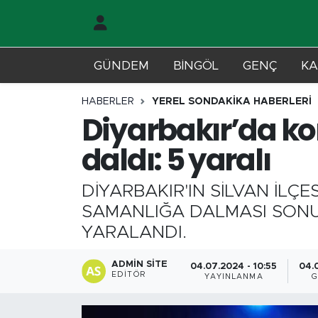
Gündem
Merkez Nöbetçi Eczaneler
GÜNDEM
BİNGÖL
GENÇ
KA
Genç
Merkez Hava Durumu
HABERLER
YEREL SONDAKİKA HABERLERİ
Diyarbakır’da k
Solhan
Merkez Trafik Yoğunluk Haritası
daldı: 5 yaralı
Karlıova
Süper Lig Puan Durumu ve Fikstür
DİYARBAKIR'IN SİLVAN İL
Adaklı-Kiğı
Tüm Manşetler
SAMANLIĞA DALMASI SONUC
YARALANDI.
Yayladere-Yedisu
Son Dakika Haberleri
ADMIN SITE
04.07.2024 - 10:55
04.0
MD Prestij Dergisi
Haber Arşivi
EDITÖR
YAYINLANMA
G
Siyaset