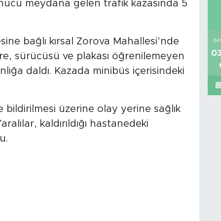
nucu meydana gelen trafik kazasında 5
esine bağlı kırsal Zorova Mahallesi’nde
İM
03
öre, sürücüsü ve plakası öğrenilemeyen
lığa daldı. Kazada minibüs içerisindeki
bildirilmesi üzerine olay yerine sağlık
aralılar, kaldırıldığı hastanedeki
u.