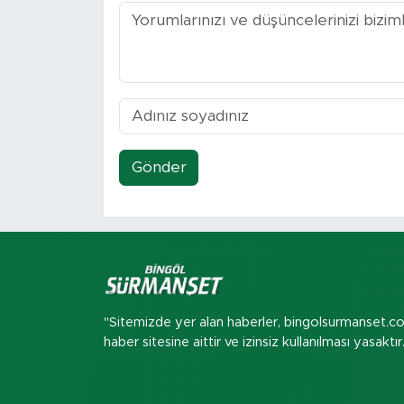
Gönder
"Sitemizde yer alan haberler, bingolsurmanset.c
haber sitesine aittir ve izinsiz kullanılması yasaktır