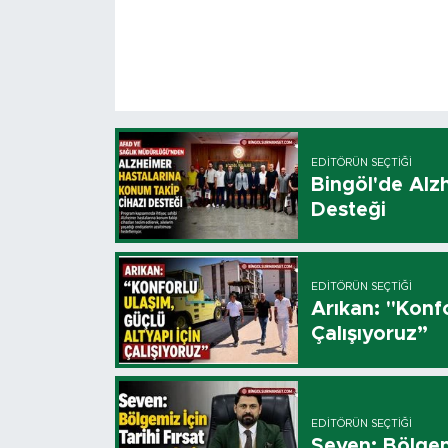
EDITÖRÜN SEÇTIĞI
Bingöl'de Alz
Desteği
EDITÖRÜN SEÇTIĞI
Arıkan: "Konfo
Çalışıyoruz”
EDITÖRÜN SEÇTIĞI
Seven: Bölgemi