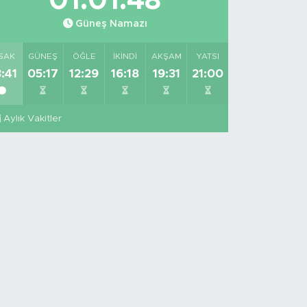
01:01:47
Güneş Namazı
SAK
GÜNEŞ
ÖĞLE
İKINDI
AKŞAM
YATSI
:41
05:17
12:29
16:18
19:31
21:00
Aylık Vakitler