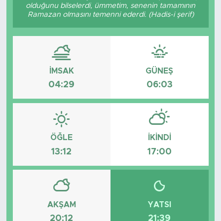
olduğunu bilselerdi, ümmetim, senenin tamamının
Ramazan olmasını temenni ederdi. (Hadis-i şerif)
Spor
Yaşam
Sağlık
İMSAK
GÜNEŞ
04:29
06:03
Eğitim
Ekonomi
ÖĞLE
İKINDI
Hava Durumu
13:12
17:00
Tavz Der
Bingöl Kaza Haberleri
AKŞAM
YATSI
20:12
21:39