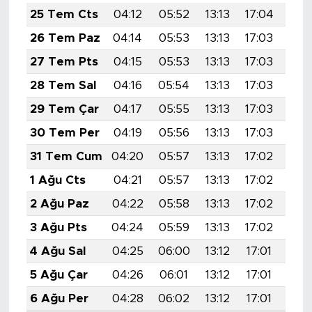
25 Tem Cts
04:12
05:52
13:13
17:04
20:
26 Tem Paz
04:14
05:53
13:13
17:03
20:
27 Tem Pts
04:15
05:53
13:13
17:03
20:
28 Tem Sal
04:16
05:54
13:13
17:03
20:
29 Tem Çar
04:17
05:55
13:13
17:03
20:
30 Tem Per
04:19
05:56
13:13
17:03
20:
31 Tem Cum
04:20
05:57
13:13
17:02
20:
1 Ağu Cts
04:21
05:57
13:13
17:02
20:
2 Ağu Paz
04:22
05:58
13:13
17:02
20:
3 Ağu Pts
04:24
05:59
13:13
17:02
20:
4 Ağu Sal
04:25
06:00
13:12
17:01
20:
5 Ağu Çar
04:26
06:01
13:12
17:01
20:
6 Ağu Per
04:28
06:02
13:12
17:01
20: