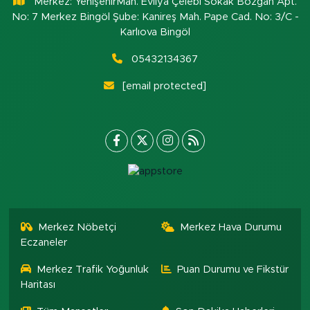
Merkez: YenişehirMah. Evliya Çelebi Sokak Bozgan Apt.
No: 7 Merkez Bingöl Şube: Kanireş Mah. Pape Cad. No: 3/C -
Karlıova Bingöl
05432134367
[email protected]
Merkez Nöbetçi
Merkez Hava Durumu
Eczaneler
Merkez Trafik Yoğunluk
Puan Durumu ve Fikstür
Haritası