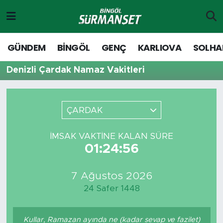
Gündem
Merkez Nöbetçi Eczaneler
GÜNDEM
BİNGÖL
GENÇ
KARLIOVA
SOLHA
Genç
Merkez Hava Durumu
Denizli Çardak Namaz Vakitleri
Solhan
Merkez Trafik Yoğunluk Haritası
ÇARDAK
Karlıova
Süper Lig Puan Durumu ve Fikstür
İMSAK VAKTINE KALAN SÜRE
Adaklı-Kiğı
Tüm Manşetler
01:24:56
Yayladere-Yedisu
Son Dakika Haberleri
7 Ağustos 2026
24 Safer 1448
MD Prestij Dergisi
Haber Arşivi
Siyaset
Kullar, Ramazan ayında ne (kadar sevap ve fazilet)