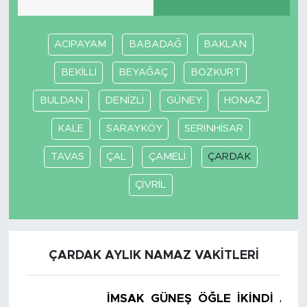
ACIPAYAM
BABADAĞ
BAKLAN
BEKİLLİ
BEYAĞAÇ
BOZKURT
BULDAN
DENİZLİ
GÜNEY
HONAZ
KALE
SARAYKÖY
SERİNHİSAR
TAVAS
ÇAL
ÇAMELİ
ÇARDAK
ÇİVRİL
ÇARDAK AYLIK NAMAZ VAKITLERI
İMSAK
GÜNEŞ
ÖĞLE
İKINDI
AKŞ