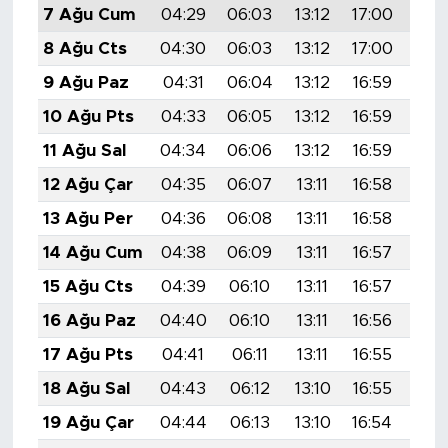
7 Ağu Cum
04:29
06:03
13:12
17:00
20:
8 Ağu Cts
04:30
06:03
13:12
17:00
20:
9 Ağu Paz
04:31
06:04
13:12
16:59
20:
10 Ağu Pts
04:33
06:05
13:12
16:59
20:
11 Ağu Sal
04:34
06:06
13:12
16:59
20:
12 Ağu Çar
04:35
06:07
13:11
16:58
20:
13 Ağu Per
04:36
06:08
13:11
16:58
20:
14 Ağu Cum
04:38
06:09
13:11
16:57
20:
15 Ağu Cts
04:39
06:10
13:11
16:57
20:
16 Ağu Paz
04:40
06:10
13:11
16:56
20:
17 Ağu Pts
04:41
06:11
13:11
16:55
20:
18 Ağu Sal
04:43
06:12
13:10
16:55
19:
19 Ağu Çar
04:44
06:13
13:10
16:54
19: