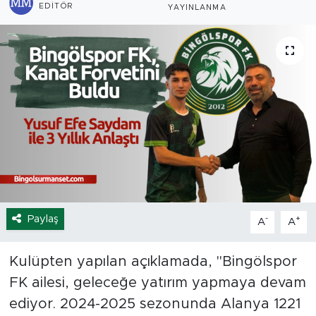
EDITÖR
YAYINLANMA
Spor
Yaşam
Sağlık
Eğitim
Ekonomi
Hava Durumu
Paylaş
-
+
A
A
Tavz Der
Kulüpten yapılan açıklamada, "Bingölspor
Bingöl Kaza Haberleri
FK ailesi, geleceğe yatırım yapmaya devam
ediyor. 2024-2025 sezonunda Alanya 1221