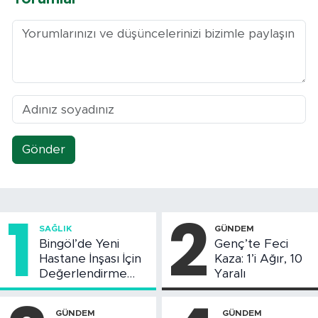
Gönder
1
2
SAĞLIK
GÜNDEM
Bingöl’de Yeni
Genç’te Feci
Hastane İnşası İçin
Kaza: 1’i Ağır, 10
Değerlendirme
Yaralı
Toplantısı Yapıldı
GÜNDEM
GÜNDEM