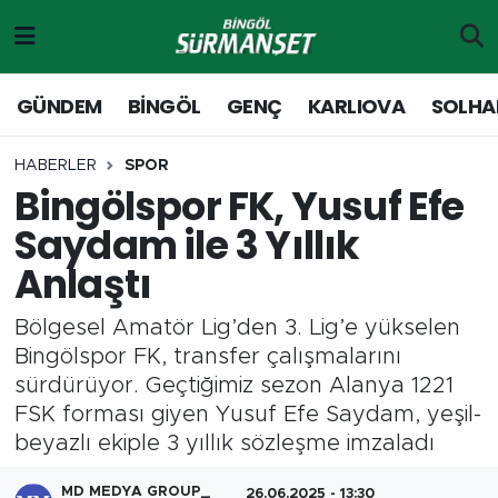
Gündem
Merkez Nöbetçi Eczaneler
GÜNDEM
BİNGÖL
GENÇ
KARLIOVA
SOLHA
Genç
Merkez Hava Durumu
HABERLER
SPOR
Bingölspor FK, Yusuf Efe
Solhan
Merkez Trafik Yoğunluk Haritası
Saydam ile 3 Yıllık
Karlıova
Süper Lig Puan Durumu ve Fikstür
Anlaştı
Adaklı-Kiğı
Tüm Manşetler
Bölgesel Amatör Lig’den 3. Lig’e yükselen
Bingölspor FK, transfer çalışmalarını
Yayladere-Yedisu
Son Dakika Haberleri
sürdürüyor. Geçtiğimiz sezon Alanya 1221
FSK forması giyen Yusuf Efe Saydam, yeşil-
MD Prestij Dergisi
Haber Arşivi
beyazlı ekiple 3 yıllık sözleşme imzaladı
Siyaset
MD MEDYA GROUP_
26.06.2025 - 13:30