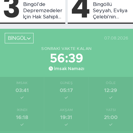
3
4
Bingöl’de
Bingöllü
Depremzedeler
Seyyah, Evliya
İçin Hak Sahipliği
Çelebi'nin
Askı Süreci
Bahsettiği
Başladı
Bingöl'deki O
Yeri
BİNGÖL
07.08.2026
Görüntüledi
SONRAKI VAKTE KALAN
56:38
İmsak Namazı
İMSAK
GÜNEŞ
ÖĞLE
03:41
05:17
12:29
İKINDI
AKŞAM
YATSI
16:18
19:31
21:00