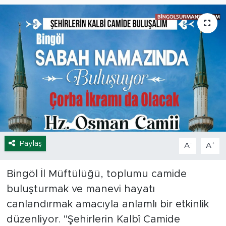
Spor
Yaşam
Sağlık
Eğitim
Ekonomi
Paylaş
-
+
A
A
Hava Durumu
Tavz Der
Bingöl İl Müftülüğü, toplumu camide
buluşturmak ve manevi hayatı
Bingöl Kaza Haberleri
canlandırmak amacıyla anlamlı bir etkinlik
düzenliyor. "Şehirlerin Kalbî Camide