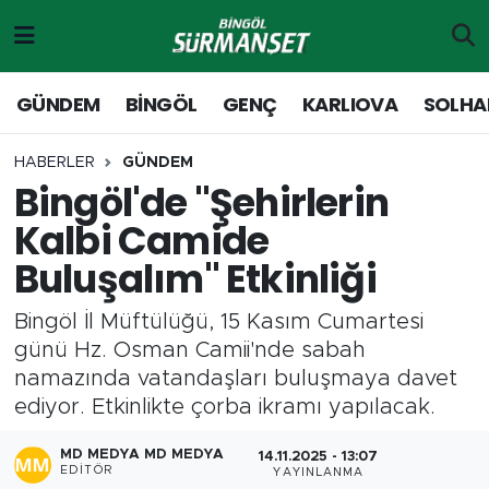
Gündem
Merkez Nöbetçi Eczaneler
GÜNDEM
BİNGÖL
GENÇ
KARLIOVA
SOLHA
Genç
Merkez Hava Durumu
HABERLER
GÜNDEM
Bingöl'de "Şehirlerin
Solhan
Merkez Trafik Yoğunluk Haritası
Kalbi Camide
Karlıova
Süper Lig Puan Durumu ve Fikstür
Buluşalım" Etkinliği
Adaklı-Kiğı
Tüm Manşetler
Bingöl İl Müftülüğü, 15 Kasım Cumartesi
günü Hz. Osman Camii'nde sabah
Yayladere-Yedisu
Son Dakika Haberleri
namazında vatandaşları buluşmaya davet
ediyor. Etkinlikte çorba ikramı yapılacak.
MD Prestij Dergisi
Haber Arşivi
MD MEDYA MD MEDYA
14.11.2025 - 13:07
Siyaset
EDITÖR
YAYINLANMA