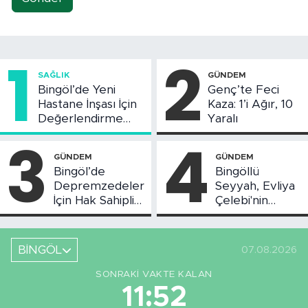
1
2
SAĞLIK
GÜNDEM
Bingöl’de Yeni
Genç’te Feci
Hastane İnşası İçin
Kaza: 1’i Ağır, 10
Değerlendirme
Yaralı
Toplantısı Yapıldı
3
4
GÜNDEM
GÜNDEM
Bingöl’de
Bingöllü
Depremzedeler
Seyyah, Evliya
İçin Hak Sahipliği
Çelebi'nin
Askı Süreci
Bahsettiği
Başladı
Bingöl'deki O
Yeri
BİNGÖL
07.08.2026
Görüntüledi
SONRAKI VAKTE KALAN
11:51