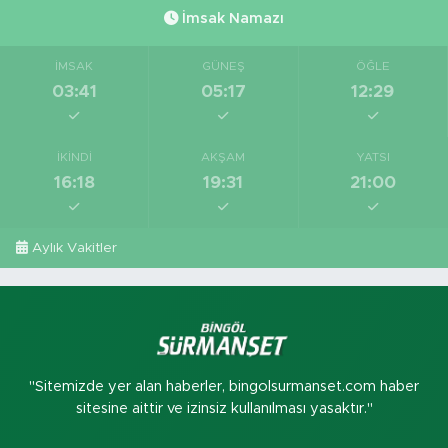
İmsak Namazı
İMSAK
GÜNEŞ
ÖĞLE
03:41
05:17
12:29
İKINDI
AKŞAM
YATSI
16:18
19:31
21:00
Aylık Vakitler
"Sitemizde yer alan haberler, bingolsurmanset.com haber
sitesine aittir ve izinsiz kullanılması yasaktır."