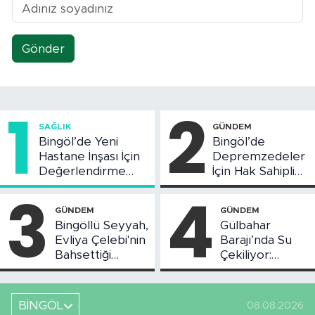
Gönder
1
2
SAĞLIK
GÜNDEM
Bingöl’de Yeni
Bingöl’de
Hastane İnşası İçin
Depremzedeler
Değerlendirme
İçin Hak Sahipliği
Toplantısı Yapıldı
Askı Süreci
3
4
Başladı
GÜNDEM
GÜNDEM
Bingöllü Seyyah,
Gülbahar
Evliya Çelebi'nin
Barajı’nda Su
Bahsettiği
Çekiliyor:
Bingöl'deki O
Piknikçi Sayısı
Yeri Görüntüledi
Azaldı
BİNGÖL
08.08.2026