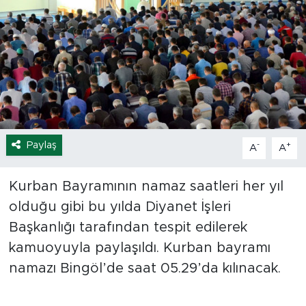
Spor
Yaşam
Sağlık
Eğitim
Paylaş
-
+
A
A
Ekonomi
Kurban Bayramının namaz saatleri her yıl
Hava Durumu
olduğu gibi bu yılda Diyanet İşleri
Başkanlığı tarafından tespit edilerek
Tavz Der
kamuoyuyla paylaşıldı. Kurban bayramı
namazı Bingöl’de saat 05.29’da kılınacak.
Bingöl Kaza Haberleri