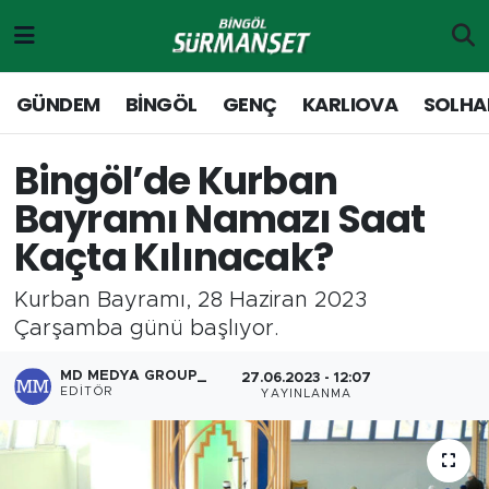
Gündem
Merkez Nöbetçi Eczaneler
GÜNDEM
BİNGÖL
GENÇ
KARLIOVA
SOLHA
Genç
Merkez Hava Durumu
Bingöl’de Kurban
Solhan
Merkez Trafik Yoğunluk Haritası
Bayramı Namazı Saat
Kaçta Kılınacak?
Karlıova
Süper Lig Puan Durumu ve Fikstür
Kurban Bayramı, 28 Haziran 2023
Adaklı-Kiğı
Tüm Manşetler
Çarşamba günü başlıyor.
Yayladere-Yedisu
Son Dakika Haberleri
MD MEDYA GROUP_
27.06.2023 - 12:07
EDITÖR
YAYINLANMA
MD Prestij Dergisi
Haber Arşivi
Siyaset