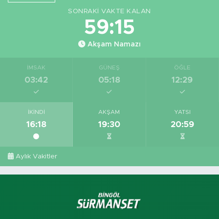
SONRAKI VAKTE KALAN
59:15
Akşam Namazı
İMSAK
GÜNEŞ
ÖĞLE
03:42
05:18
12:29
İKINDI
AKŞAM
YATSI
16:18
19:30
20:59
Aylık Vakitler