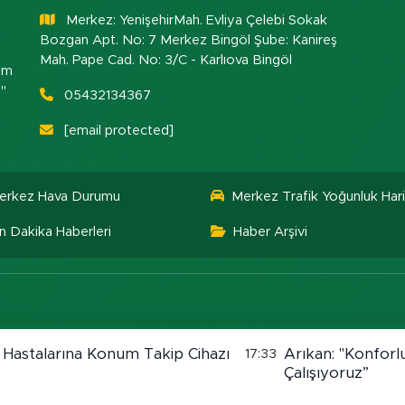
Merkez: YenişehirMah. Evliya Çelebi Sokak
Bozgan Apt. No: 7 Merkez Bingöl Şube: Kanireş
Mah. Pape Cad. No: 3/C - Karlıova Bingöl
om
."
05432134367
[email protected]
erkez Hava Durumu
Merkez Trafik Yoğunluk Hari
n Dakika Haberleri
Haber Arşivi
 Hastalarına Konum Takip Cihazı
Arıkan: "Konforlu
17:33
Çalışıyoruz”