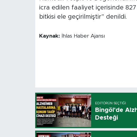
icra edilen faaliyet içerisinde 827
bitkisi ele geçirilmiştir” denildi.
Kaynak:
İhlas Haber Ajansı
EDITÖRÜN SEÇTIĞI
Bingöl'de Alz
Desteği