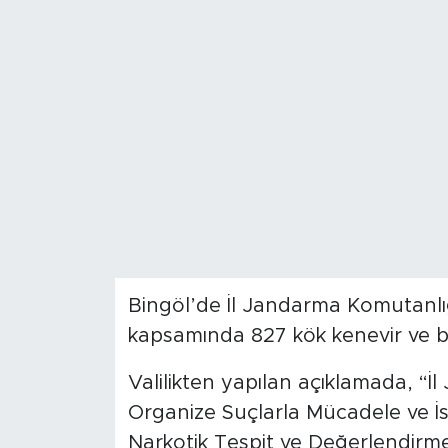
Spor
Yaşam
Sağlık
Eğitim
Ekonomi
Hava Durumu
Bingöl’de İl Jandarma Komutanlığ
kapsamında 827 kök kenevir ve bin 
Tavz Der
Valilikten yapılan açıklamada, “İ
Bingöl Kaza Haberleri
Organize Suçlarla Mücadele ve İs
Narkotik Tespit ve Değerlendirme