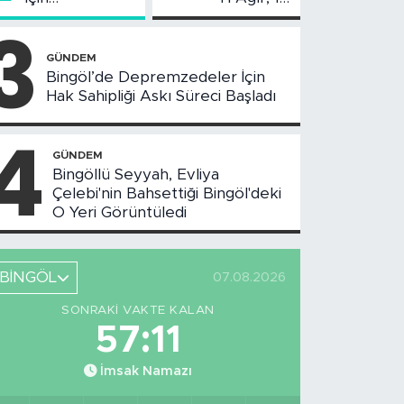
Değerlendirme
Yaralı
3
Toplantısı
Yapıldı
GÜNDEM
Bingöl’de Depremzedeler İçin
Hak Sahipliği Askı Süreci Başladı
4
GÜNDEM
Bingöllü Seyyah, Evliya
Çelebi'nin Bahsettiği Bingöl'deki
O Yeri Görüntüledi
BİNGÖL
07.08.2026
SONRAKI VAKTE KALAN
57:10
İmsak Namazı