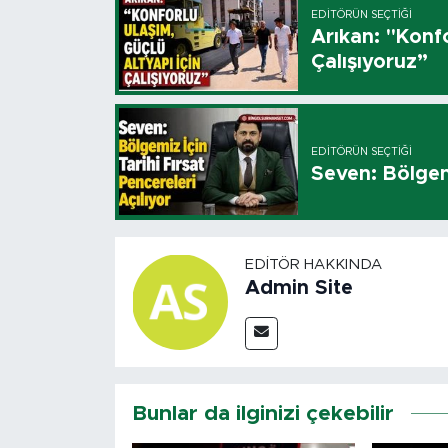
EDITÖRÜN SEÇTIĞI
Arıkan: "Konfo
Çalışıyoruz”
EDITÖRÜN SEÇTIĞI
Seven: Bölgemi
EDITÖR HAKKINDA
Admin Site
Bunlar da ilginizi çekebilir