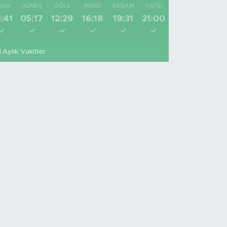
SAK
GÜNEŞ
ÖĞLE
İKINDI
AKŞAM
YATSI
:41
05:17
12:29
16:18
19:31
21:00
Aylık Vakitler