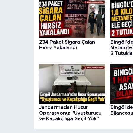
234 Paket Sigara Çalan
Bingöl’de 
Hırsız Yakalandı
Metamfeta
2 Tutukl
Jandarmadan Huzur
Bingöl'de
Operasyonu: "Uyuşturucu
Bilanços
ve Kaçakçılığa Geçit Yok"