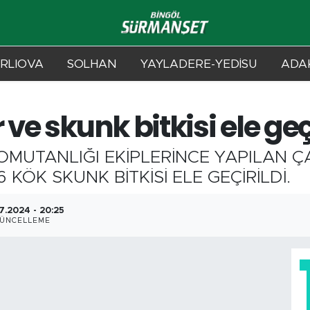
RLIOVA
SOLHAN
YAYLADERE-YEDİSU
ADAK
ve skunk bitkisi ele geçi
OMUTANLIĞI EKİPLERİNCE YAPILAN 
 KÖK SKUNK BİTKİSİ ELE GEÇİRİLDİ.
7.2024 - 20:25
ÜNCELLEME