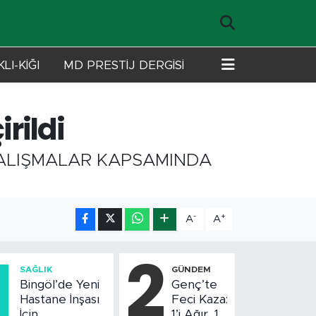
LI-KİĞI
MD PRESTİJ DERGİSİ
rildi
ÇALIŞMALAR KAPSAMINDA
-
+
A
A
1
2
SAĞLIK
GÜNDEM
Bingöl’de Yeni
Genç’te
Hastane İnşası
Feci Kaza:
İçin
1’i Ağır, 10