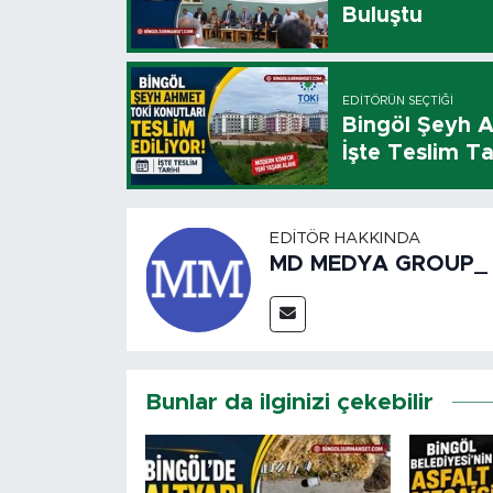
Buluştu
EDITÖRÜN SEÇTIĞI
Bingöl Şeyh A
İşte Teslim Ta
EDITÖR HAKKINDA
MD MEDYA GROUP_
Bunlar da ilginizi çekebilir