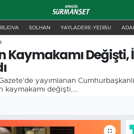
RLIOVA
SOLHAN
YAYLADERE-YEDİSU
ADAK
İ
in Kaymakamı Değişti, İ
dı
i Gazete’de yayımlanan Cumhurbaşkanlı
n kaymakamı değişti....