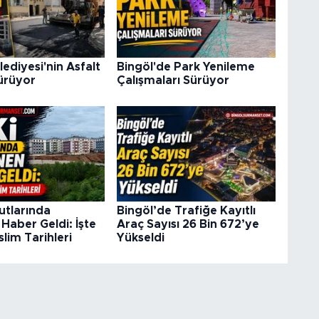
lediyesi'nin Asfalt
Bingöl'de Park Yenileme
ürüyor
Çalışmaları Sürüyor
utlarında
Bingöl’de Trafiğe Kayıtlı
Haber Geldi: İşte
Araç Sayısı 26 Bin 672’ye
lim Tarihleri
Yükseldi