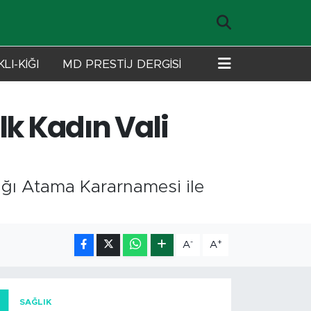
LI-KİĞI
MD PRESTİJ DERGİSİ
lk Kadın Vali
ğı Atama Kararnamesi ile
-
+
A
A
SAĞLIK