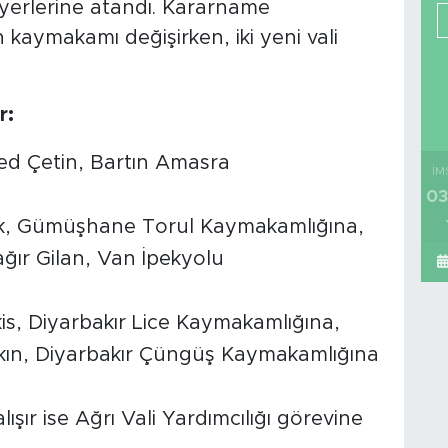
v yerlerine atandı. Kararname
kaymakamı değişirken, iki yeni vali
r:
 Çetin, Bartın Amasra
İM
03
ik, Gümüşhane Torul Kaymakamlığına,
ır Gilan, Van İpekyolu
s, Diyarbakır Lice Kaymakamlığına,
ın, Diyarbakır Çüngüş Kaymakamlığına
lışır ise Ağrı Vali Yardımcılığı görevine