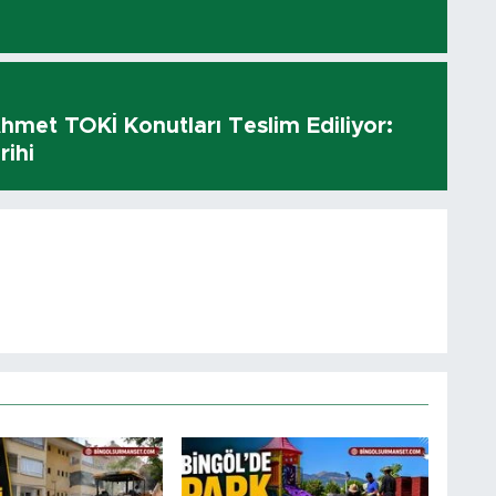
hmet TOKİ Konutları Teslim Ediliyor:
rihi