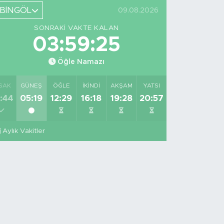
BİNGÖL
09.08.2026
SONRAKI VAKTE KALAN
03:59:24
Öğle Namazı
SAK
GÜNEŞ
ÖĞLE
İKINDI
AKŞAM
YATSI
:44
05:19
12:29
16:18
19:28
20:57
Aylık Vakitler