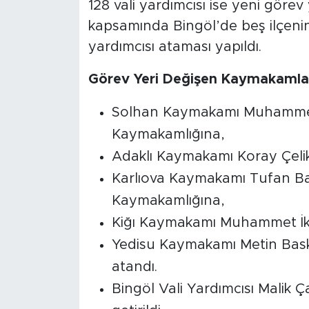
128 vali yardımcısı ise yeni göre
kapsamında Bingöl’de beş ilçenin 
yardımcısı ataması yapıldı.
Görev Yeri Değişen Kaymakamla
Solhan Kaymakamı Muhammed
Kaymakamlığına,
Adaklı Kaymakamı Koray Çel
Karlıova Kaymakamı Tufan Bağ
Kaymakamlığına,
Kiğı Kaymakamı Muhammet İki
Yedisu Kaymakamı Metin Bask
atandı.
Bingöl Vali Yardımcısı Malik Ça