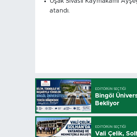
Uşak Sivaslı Kaymakamı Ayşeg
atandı.
EDITÖRÜN SEÇTIĞI
Bingöl Üniver
Bekliyor
EDITÖRÜN SEÇTIĞI
Vali Çelik, S