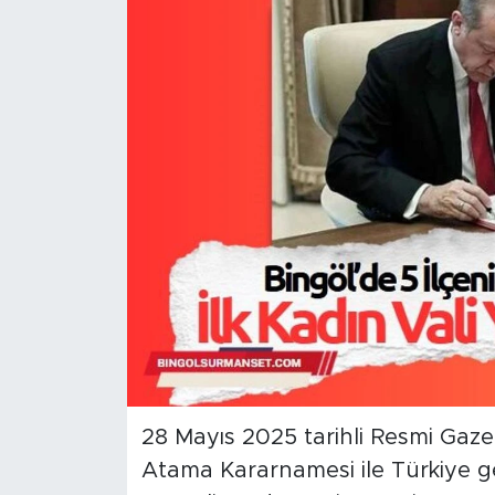
Spor
Yaşam
Sağlık
Eğitim
Ekonomi
Hava Durumu
Tavz Der
Bingöl Kaza Haberleri
28 Mayıs 2025 tarihli Resmi Gaz
Atama Kararnamesi ile Türkiye ge