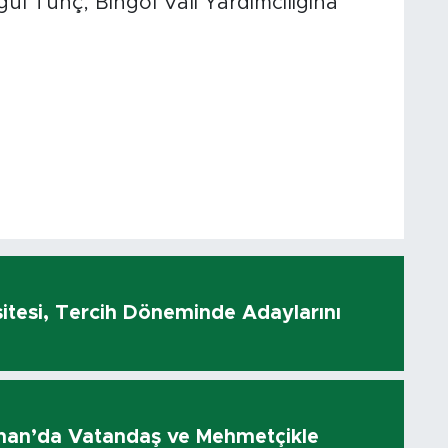
ül Tunç, Bingöl Vali Yardımcılığına
sitesi, Tercih Döneminde Adaylarını
olhan’da Vatandaş ve Mehmetçikle