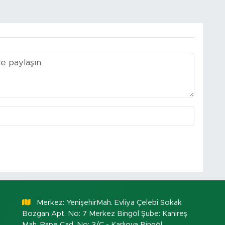
Merkez: YenişehirMah. Evliya Çelebi Sokak
Bozgan Apt. No: 7 Merkez Bingöl Şube: Kanireş
Mah. Pape Cad. No: 3/C - Karlıova Bingöl