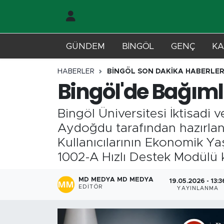
Gündem
Merkez Nöbetçi Eczaneler
GÜNDEM
BİNGÖL
GENÇ
KA
Genç
Merkez Hava Durumu
HABERLER
BİNGÖL SON DAKİKA HABERLER
Bingöl'de Bağıml
Solhan
Merkez Trafik Yoğunluk Haritası
Bingöl Üniversitesi İktisadi 
Karlıova
Süper Lig Puan Durumu ve Fikstür
Aydoğdu tarafından hazırlan
Adaklı-Kiğı
Tüm Manşetler
Kullanıcılarının Ekonomik Yaş
1002-A Hızlı Destek Modülü
Yayladere-Yedisu
Son Dakika Haberleri
MD MEDYA MD MEDYA
19.05.2026 - 13:3
EDITÖR
YAYINLANMA
MD Prestij Dergisi
Haber Arşivi
Siyaset