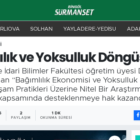
RLIOVA
SOLHAN
YAYLADERE-YEDİSU
ADAK
İ
ılık ve Yoksulluk Döngü
ve İdari Bilimler Fakültesi öğretim üyes
an “Bağımlılık Ekonomisi ve Yoksulluk
am Pratikleri Üzerine Nitel Bir Araştır
 kapsamında desteklenmeye hak kazand
6
2
1 DK
PAYLAŞIM
OKUNMA SÜRESI