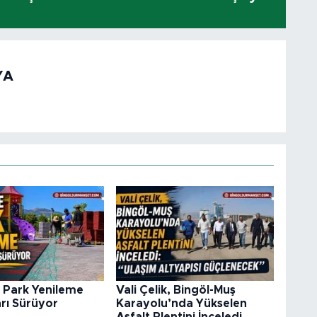
YA
 Park Yenileme
Vali Çelik, Bingöl-Muş
rı Sürüyor
Karayolu’nda Yükselen