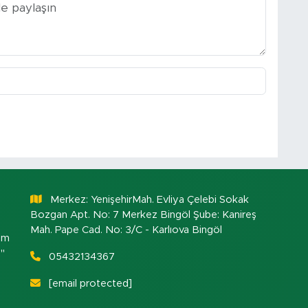
Merkez: YenişehirMah. Evliya Çelebi Sokak
Bozgan Apt. No: 7 Merkez Bingöl Şube: Kanireş
Mah. Pape Cad. No: 3/C - Karlıova Bingöl
om
."
05432134367
[email protected]