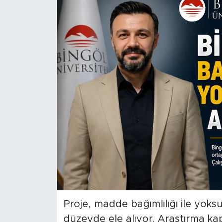
Spor
Yaşam
Sağlık
Eğitim
Ekonomi
Hava Durumu
Tavz Der
Bingöl Kaza Haberleri
Proje, madde bağımlılığı ile yoksu
düzeyde ele alıyor. Araştırma k