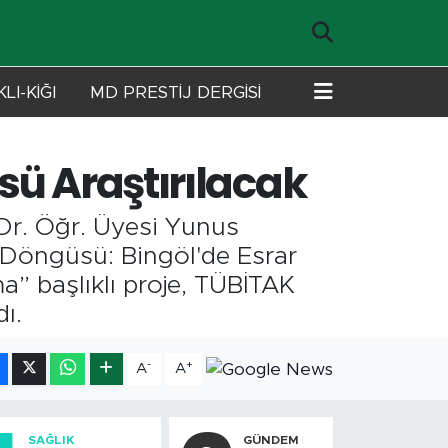
LI-KİĞI
MD PRESTİJ DERGİSİ
sü Araştırılacak
i Dr. Öğr. Üyesi Yunus
 Döngüsü: Bingöl'de Esrar
ma” başlıklı proje, TÜBİTAK
ı.
-
+
A
A
SAĞLIK
GÜNDEM