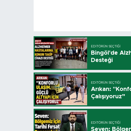
EDITÖRÜN SEÇTIĞI
Bingöl'de Alz
Desteği
EDITÖRÜN SEÇTIĞI
Arıkan: "Konfo
Çalışıyoruz”
EDITÖRÜN SEÇTIĞI
Seven: Bölgemi