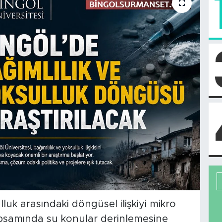
lluk arasındaki döngüsel ilişkiyi mikro
apsamında şu konular derinlemesine