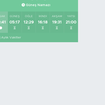
Güneş Namazı
SAK
GÜNEŞ
ÖĞLE
İKINDI
AKŞAM
YATSI
:41
05:17
12:29
16:18
19:31
21:00
Aylık Vakitler