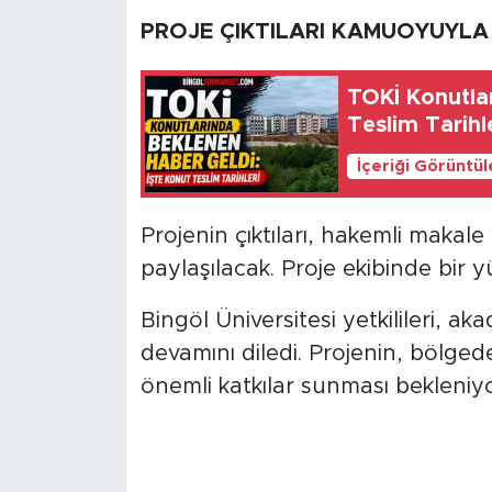
PROJE ÇIKTILARI KAMUOYUYLA
TOKİ Konutlar
Teslim Tarihl
İçeriği Görüntü
Projenin çıktıları, hakemli makal
paylaşılacak. Proje ekibinde bir y
Bingöl Üniversitesi yetkilileri, a
devamını diledi. Projenin, bölgede
önemli katkılar sunması bekleniyo