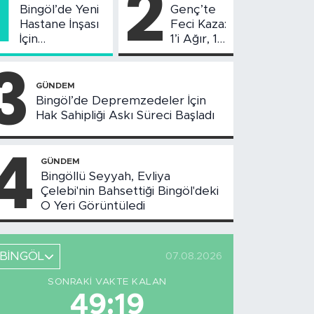
1
2
Bingöl’de Yeni
Genç’te
Hastane İnşası
Feci Kaza:
İçin
1’i Ağır, 10
Değerlendirme
Yaralı
3
Toplantısı
Yapıldı
GÜNDEM
Bingöl’de Depremzedeler İçin
Hak Sahipliği Askı Süreci Başladı
4
GÜNDEM
Bingöllü Seyyah, Evliya
Çelebi'nin Bahsettiği Bingöl'deki
O Yeri Görüntüledi
BİNGÖL
07.08.2026
SONRAKI VAKTE KALAN
49:18