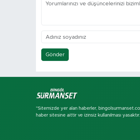
Gönder
"Sitemizde yer alan haberler, bingolsurmanset.c
haber sitesine aittir ve izinsiz kullanılması yasaktır