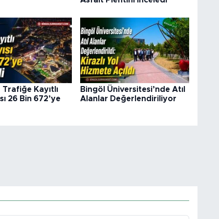
Asfalt Plentini İnceledi
 Trafiğe Kayıtlı
Bingöl Üniversitesi’nde Atıl
sı 26 Bin 672’ye
Alanlar Değerlendiriliyor