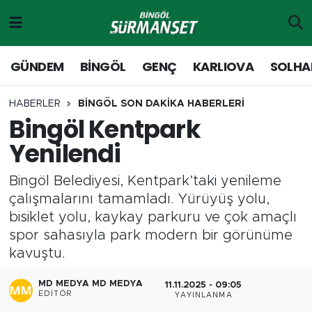
Gündem
Merkez Nöbetçi Eczaneler
GÜNDEM
BİNGÖL
GENÇ
KARLIOVA
SOLHA
Genç
Merkez Hava Durumu
HABERLER
BİNGÖL SON DAKİKA HABERLERİ
Bingöl Kentpark
Solhan
Merkez Trafik Yoğunluk Haritası
Yenilendi
Karlıova
Süper Lig Puan Durumu ve Fikstür
Bingöl Belediyesi, Kentpark’taki yenileme
Adaklı-Kiğı
Tüm Manşetler
çalışmalarını tamamladı. Yürüyüş yolu,
bisiklet yolu, kaykay parkuru ve çok amaçlı
Yayladere-Yedisu
Son Dakika Haberleri
spor sahasıyla park modern bir görünüme
kavuştu.
MD Prestij Dergisi
Haber Arşivi
MD MEDYA MD MEDYA
11.11.2025 - 09:05
EDITÖR
YAYINLANMA
Siyaset