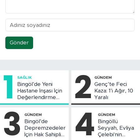
Gönder
1
2
SAĞLIK
GÜNDEM
Bingöl’de Yeni
Genç’te Feci
Hastane İnşası İçin
Kaza: 1’i Ağır, 10
Değerlendirme
Yaralı
Toplantısı Yapıldı
3
4
GÜNDEM
GÜNDEM
Bingöl’de
Bingöllü
Depremzedeler
Seyyah, Evliya
İçin Hak Sahipliği
Çelebi'nin