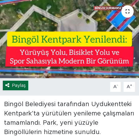
Spor
Yaşam
Sağlık
Eğitim
Ekonomi
Paylaş
-
+
A
A
Hava Durumu
Bingöl Belediyesi tarafından Uydukentteki
Tavz Der
Kentpark’ta yürütülen yenileme çalışmaları
Bingöl Kaza Haberleri
tamamlandı. Park, yeni yüzüyle
Bingöllülerin hizmetine sunuldu.