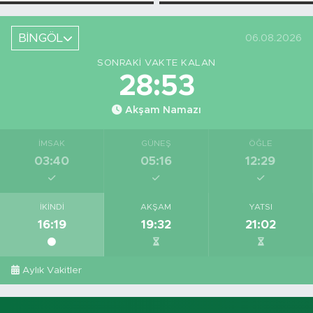
Askı Süreci
Bahsettiği
Başladı
Bingöl'deki O
Yeri
BİNGÖL
06.08.2026
Görüntüledi
SONRAKI VAKTE KALAN
28:52
Akşam Namazı
İMSAK
GÜNEŞ
ÖĞLE
03:40
05:16
12:29
İKINDI
AKŞAM
YATSI
16:19
19:32
21:02
Aylık Vakitler