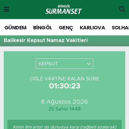
Gündem
Merkez Nöbetçi Eczaneler
GÜNDEM
BİNGÖL
GENÇ
KARLIOVA
SOLHA
Genç
Merkez Hava Durumu
Balikesir Kepsut Namaz Vakitleri
Solhan
Merkez Trafik Yoğunluk Haritası
KEPSUT
Karlıova
Süper Lig Puan Durumu ve Fikstür
ÖĞLE VAKTINE KALAN SÜRE
Adaklı-Kiğı
Tüm Manşetler
01:30:23
Yayladere-Yedisu
Son Dakika Haberleri
8 Ağustos 2026
25 Safer 1448
MD Prestij Dergisi
Haber Arşivi
Siyaset
Kimin ilmi artar da dünyaya karşı (rağbeti azalarak)