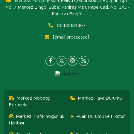
Merkez: YenişehirMah. Evliya Çelebi Sokak Bozgan Apt.
No: 7 Merkez Bingöl Şube: Kanireş Mah. Pape Cad. No: 3/C -
Karlıova Bingöl
05432134367
[email protected]
Merkez Nöbetçi
Merkez Hava Durumu
Eczaneler
Merkez Trafik Yoğunluk
Puan Durumu ve Fikstür
Haritası