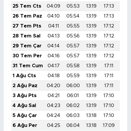
25 Tem Cts
04:09
05:53
13:19
17:13
20:
26 Tem Paz
04:10
05:54
13:19
17:13
20:
27 Tem Pts
04:11
05:55
13:19
17:12
20:
28 Tem Sal
04:13
05:56
13:19
17:12
20:
29 Tem Çar
04:14
05:57
13:19
17:12
20:
30 Tem Per
04:16
05:57
13:19
17:12
20:
31 Tem Cum
04:17
05:58
13:19
17:11
20:
1 Ağu Cts
04:18
05:59
13:19
17:11
20:
2 Ağu Paz
04:20
06:00
13:19
17:11
20:
3 Ağu Pts
04:21
06:01
13:19
17:10
20:
4 Ağu Sal
04:23
06:02
13:19
17:10
20:
5 Ağu Çar
04:24
06:03
13:18
17:10
20:
6 Ağu Per
04:25
06:04
13:18
17:09
20: