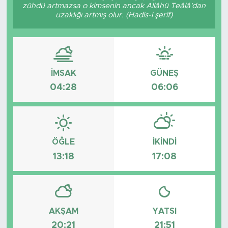
zühdü artmazsa o kimsenin ancak Allâhü Teâlâ'dan
uzaklığı artmış olur. (Hadis-i şerif)
Spor
Yaşam
Sağlık
İMSAK
GÜNEŞ
04:28
06:06
Eğitim
Ekonomi
ÖĞLE
İKINDI
Hava Durumu
13:18
17:08
Tavz Der
Bingöl Kaza Haberleri
AKŞAM
YATSI
20:21
21:51