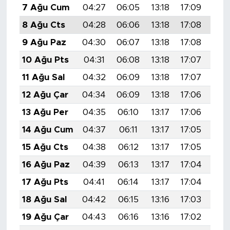
7 Ağu Cum
04:27
06:05
13:18
17:09
20:
8 Ağu Cts
04:28
06:06
13:18
17:08
20:
9 Ağu Paz
04:30
06:07
13:18
17:08
20:
10 Ağu Pts
04:31
06:08
13:18
17:07
20:
11 Ağu Sal
04:32
06:09
13:18
17:07
20:
12 Ağu Çar
04:34
06:09
13:18
17:06
20:
13 Ağu Per
04:35
06:10
13:17
17:06
20:
14 Ağu Cum
04:37
06:11
13:17
17:05
20:
15 Ağu Cts
04:38
06:12
13:17
17:05
20:
16 Ağu Paz
04:39
06:13
13:17
17:04
20:
17 Ağu Pts
04:41
06:14
13:17
17:04
20:
18 Ağu Sal
04:42
06:15
13:16
17:03
20:
19 Ağu Çar
04:43
06:16
13:16
17:02
20: