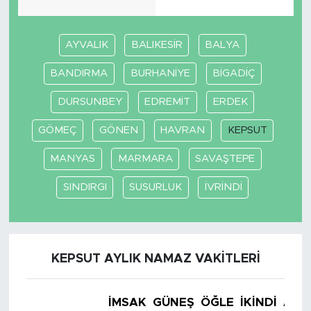
AYVALIK
BALIKESİR
BALYA
BANDIRMA
BURHANİYE
BİGADİÇ
DURSUNBEY
EDREMİT
ERDEK
GÖMEÇ
GÖNEN
HAVRAN
KEPSUT
MANYAS
MARMARA
SAVAŞTEPE
SINDIRGI
SUSURLUK
İVRİNDİ
KEPSUT AYLIK NAMAZ VAKITLERI
İMSAK
GÜNEŞ
ÖĞLE
İKINDI
AKŞ