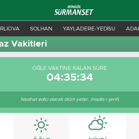
RLIOVA
SOLHAN
YAYLADERE-YEDİSU
ADAK
 Vakitleri
ÖĞLE VAKTINE KALAN SÜRE
04:35:34
Nasihat edici olarak ölüm yeter. (Hadis-i şerif)