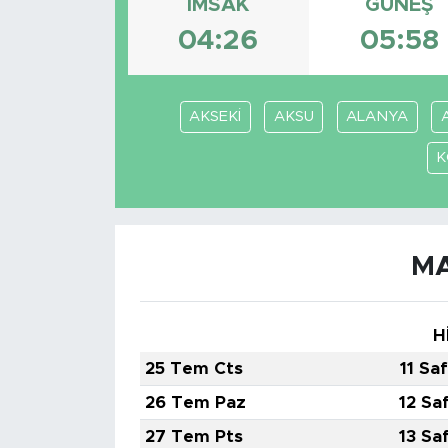
İMSAK
GÜNEŞ
Spor
04:26
05:58
Yaşam
AKSEKİ
AKSU
ALANYA
Sağlık
K
Eğitim
Ekonomi
MA
Hava Durumu
H
Tavz Der
25 Tem Cts
11 Sa
Bingöl Kaza Haberleri
26 Tem Paz
12 Sa
27 Tem Pts
13 Sa