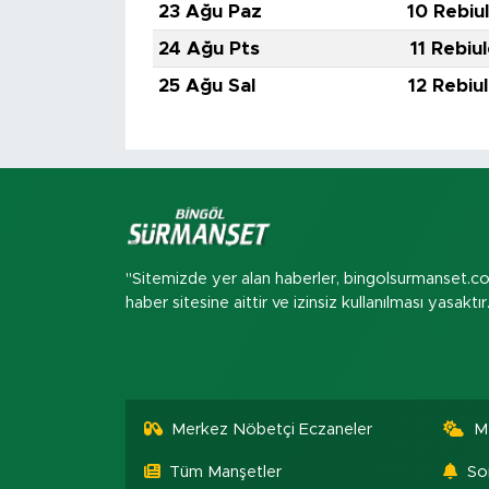
23 Ağu Paz
10 Rebiu
24 Ağu Pts
11 Rebiu
25 Ağu Sal
12 Rebiu
"Sitemizde yer alan haberler, bingolsurmanset.c
haber sitesine aittir ve izinsiz kullanılması yasaktır
Merkez Nöbetçi Eczaneler
M
Tüm Manşetler
So