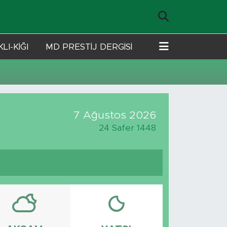
LI-KİĞI
MD PRESTİJ DERGİSİ
7 Ağustos 2026
24 Safer 1448