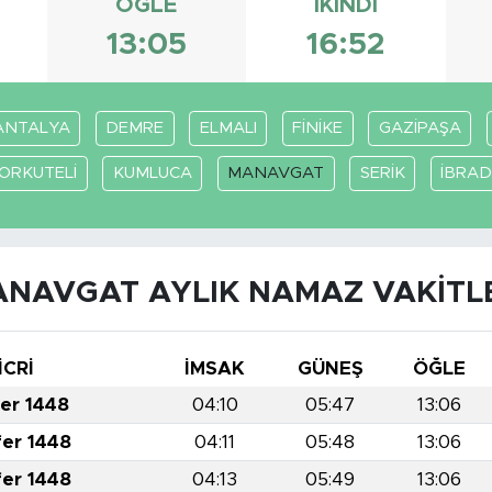
ÖĞLE
İKINDI
13:05
16:52
ANTALYA
DEMRE
ELMALI
FİNİKE
GAZİPAŞA
ORKUTELİ
KUMLUCA
MANAVGAT
SERİK
İBRAD
NAVGAT AYLIK NAMAZ VAKITL
İCRİ
İMSAK
GÜNEŞ
ÖĞLE
fer 1448
04:10
05:47
13:06
fer 1448
04:11
05:48
13:06
fer 1448
04:13
05:49
13:06