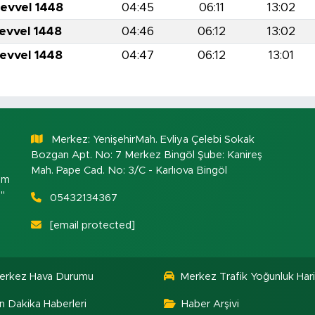
levvel 1448
04:45
06:11
13:02
levvel 1448
04:46
06:12
13:02
levvel 1448
04:47
06:12
13:01
Merkez: YenişehirMah. Evliya Çelebi Sokak
Bozgan Apt. No: 7 Merkez Bingöl Şube: Kanireş
Mah. Pape Cad. No: 3/C - Karlıova Bingöl
om
."
05432134367
[email protected]
erkez Hava Durumu
Merkez Trafik Yoğunluk Hari
n Dakika Haberleri
Haber Arşivi