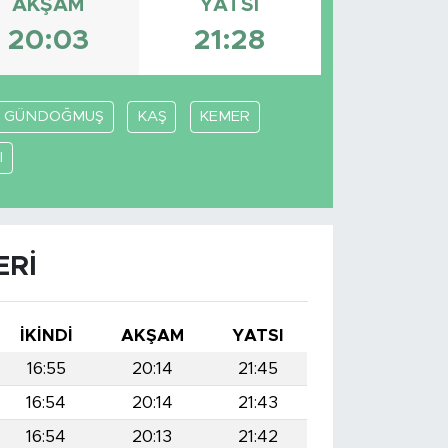
AKŞAM
YATSI
20:03
21:28
GÜNDOĞMUŞ
KAŞ
KEMER
I
ERI
İKINDI
AKŞAM
YATSI
16:55
20:14
21:45
16:54
20:14
21:43
16:54
20:13
21:42