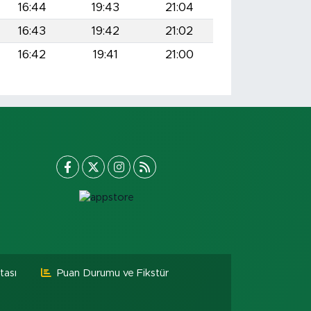
16:44
19:43
21:04
16:43
19:42
21:02
16:42
19:41
21:00
tası
Puan Durumu ve Fikstür