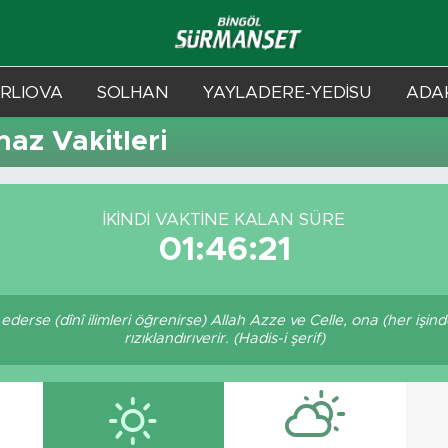
RLIOVA
SOLHAN
YAYLADERE-YEDİSU
ADAK
az Vakitleri
İKINDI VAKTINE KALAN SÜRE
01:46:21
derse (dînî ilimleri öğrenirse) Allah Azze ve Celle, ona (her işi
rızıklandırıverir. (Hadis-i şerif)