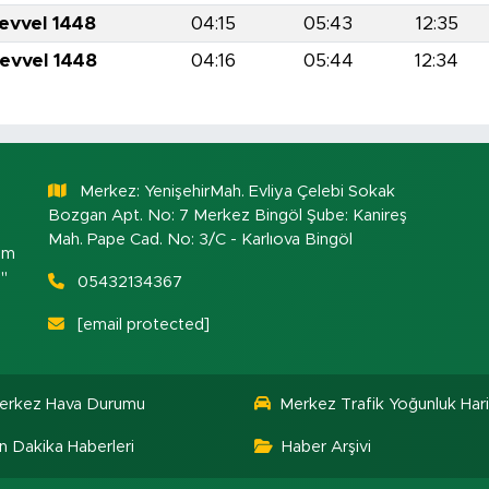
levvel 1448
04:15
05:43
12:35
levvel 1448
04:16
05:44
12:34
Merkez: YenişehirMah. Evliya Çelebi Sokak
Bozgan Apt. No: 7 Merkez Bingöl Şube: Kanireş
Mah. Pape Cad. No: 3/C - Karlıova Bingöl
om
."
05432134367
[email protected]
erkez Hava Durumu
Merkez Trafik Yoğunluk Hari
n Dakika Haberleri
Haber Arşivi