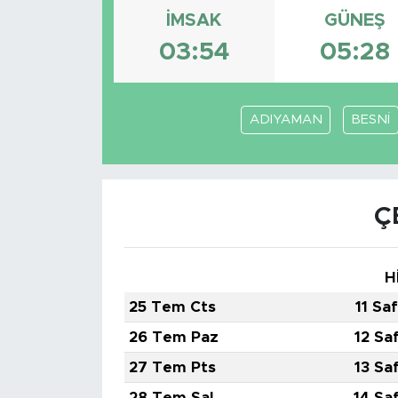
İMSAK
GÜNEŞ
Spor
03:54
05:28
Yaşam
ADIYAMAN
BESNİ
Sağlık
Eğitim
Ç
Ekonomi
Hava Durumu
H
Tavz Der
25 Tem Cts
11 Sa
26 Tem Paz
12 Sa
Bingöl Kaza Haberleri
27 Tem Pts
13 Sa
28 Tem Sal
14 Sa