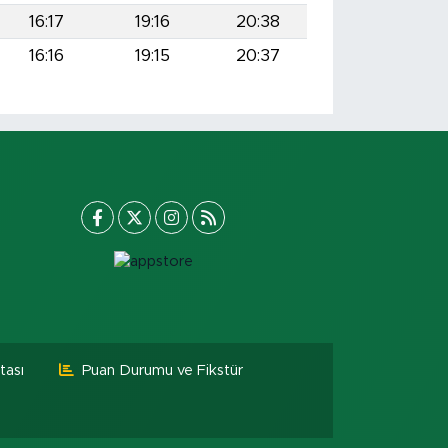
16:17
19:16
20:38
16:16
19:15
20:37
tası
Puan Durumu ve Fikstür