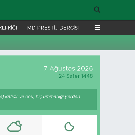
LI-KİĞI
MD PRESTİJ DERGİSİ
7 Ağustos 2026
24 Safer 1448
nde) kâfidir ve onu, hiç ummadığı yerden