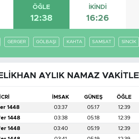
ÖĞLE
İKINDI
12:38
16:26
GERGER
GÖLBAŞI
KAHTA
SAMSAT
SİNCİK
ELİKHAN AYLIK NAMAZ VAKITLE
İCRİ
İMSAK
GÜNEŞ
ÖĞLE
fer 1448
03:37
05:17
12:39
fer 1448
03:38
05:18
12:39
fer 1448
03:40
05:19
12:39
fer 1448
03:41
05:19
12:39