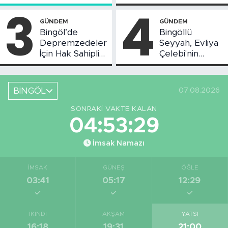
Toplantısı Yapıldı
3
4
GÜNDEM
GÜNDEM
Bingöl’de
Bingöllü
Depremzedeler
Seyyah, Evliya
İçin Hak Sahipliği
Çelebi'nin
Askı Süreci
Bahsettiği
Başladı
Bingöl'deki O
Yeri
BİNGÖL
07.08.2026
Görüntüledi
SONRAKI VAKTE KALAN
04:53:28
İmsak Namazı
İMSAK
GÜNEŞ
ÖĞLE
03:41
05:17
12:29
İKINDI
AKŞAM
YATSI
16:18
19:31
21:00