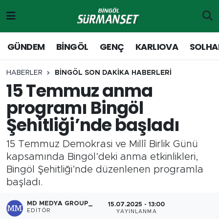
Gündem
Merkez Nöbetçi Eczaneler
GÜNDEM
BİNGÖL
GENÇ
KARLIOVA
SOLHA
Genç
Merkez Hava Durumu
HABERLER
BİNGÖL SON DAKİKA HABERLERİ
15 Temmuz anma
Solhan
Merkez Trafik Yoğunluk Haritası
programı Bingöl
Karlıova
Süper Lig Puan Durumu ve Fikstür
Şehitliği’nde başladı
Adaklı-Kiğı
Tüm Manşetler
15 Temmuz Demokrasi ve Millî Birlik Günü
kapsamında Bingöl’deki anma etkinlikleri,
Yayladere-Yedisu
Son Dakika Haberleri
Bingöl Şehitliği’nde düzenlenen programla
başladı.
MD Prestij Dergisi
Haber Arşivi
MD MEDYA GROUP_
15.07.2025 - 13:00
Siyaset
EDITÖR
YAYINLANMA