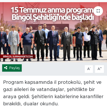
Spor
Yaşam
Sağlık
Eğitim
Ekonomi
Paylaş
-
+
A
A
Hava Durumu
Tavz Der
Program kapsamında il protokolü, şehit ve
gazi aileleri ile vatandaşlar, şehitlikte bir
Bingöl Kaza Haberleri
araya geldi. Şehitlerin kabirlerine karanfiller
bırakıldı, dualar okundu.