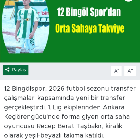
Spor
Yaşam
Sağlık
Eğitim
Paylaş
-
+
A
A
Ekonomi
12 Bingölspor, 2026 futbol sezonu transfer
Hava Durumu
çalışmaları kapsamında yeni bir transfer
Tavz Der
gerçekleştirdi. 1. Lig ekiplerinden Ankara
Keçiörengücü'nde forma giyen orta saha
Bingöl Kaza Haberleri
oyuncusu Recep Berat Taşbakır, kiralık
olarak yeşil-beyazlı takıma katıldı.