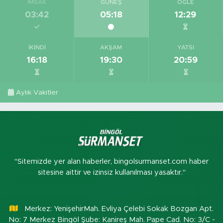
İMSAK
GÜNEŞ
ÖĞLE
03:42
05:18
12:29
İKINDI
AKŞAM
YATSI
16:18
19:30
20:59
Aylık Vakitler
"Sitemizde yer alan haberler, bingolsurmanset.com haber
sitesine aittir ve izinsiz kullanılması yasaktır."
Merkez: YenişehirMah. Evliya Çelebi Sokak Bozgan Apt.
No: 7 Merkez Bingöl Şube: Kanireş Mah. Pape Cad. No: 3/C -