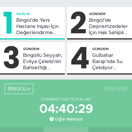
1
2
SAĞLIK
GÜNDEM
Bingöl’de Yeni
Bingöl’de
Hastane İnşası İçin
Depremzedeler
Değerlendirme
İçin Hak Sahipliği
Toplantısı Yapıldı
Askı Süreci
3
4
Başladı
GÜNDEM
GÜNDEM
Bingöllü Seyyah,
Gülbahar
Evliya Çelebi'nin
Barajı’nda Su
Bahsettiği
Çekiliyor:
Bingöl'deki O
Piknikçi Sayısı
Yeri Görüntüledi
Azaldı
BİNGÖL
08.08.2026
SONRAKI VAKTE KALAN
04:40:28
Öğle Namazı