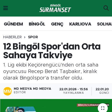
Gündem
Merkez Nöbetçi Eczaneler
GÜNDEM
BİNGÖL
GENÇ
KARLIOVA
SOLHA
Genç
Merkez Hava Durumu
HABERLER
SPOR
12 Bingöl Spor'dan Orta
Solhan
Merkez Trafik Yoğunluk Haritası
Sahaya Takviye
Karlıova
Süper Lig Puan Durumu ve Fikstür
1. Lig ekibi Keçiörengücü'nden orta saha
Adaklı-Kiğı
Tüm Manşetler
oyuncusu Recep Berat Taşbakır, kiralık
olarak Bingölspor'a transfer oldu.
Yayladere-Yedisu
Son Dakika Haberleri
MD MEDYA MD MEDYA
22.01.2026 - 15:56
22.01.2026
EDITÖR
YAYINLANMA
GÜNCE
MD Prestij Dergisi
Haber Arşivi
Siyaset