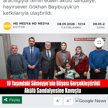
aracılığıyla temin edilen akülü sandalye,
hayırsever Gökhan Başıbüyük'ün
Spor
katkılarıyla ulaştırıldı.
Yaşam
MD MEDYA MD MEDYA
08.05.2026 - 10:14
08.05.202
EDITÖR
YAYINLANMA
GÜNCE
Sağlık
Eğitim
Ekonomi
Hava Durumu
Tavz Der
Bingöl Kaza Haberleri
Paylaş
-
+
A
A