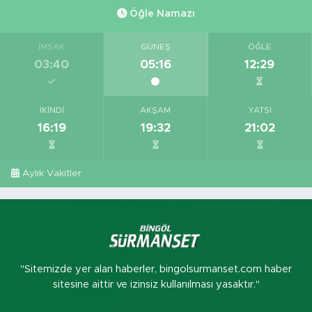
Öğle Namazı
İMSAK
GÜNEŞ
ÖĞLE
03:40
05:16
12:29
İKINDI
AKŞAM
YATSI
16:19
19:32
21:02
Aylık Vakitler
"Sitemizde yer alan haberler, bingolsurmanset.com haber
sitesine aittir ve izinsiz kullanılması yasaktır."