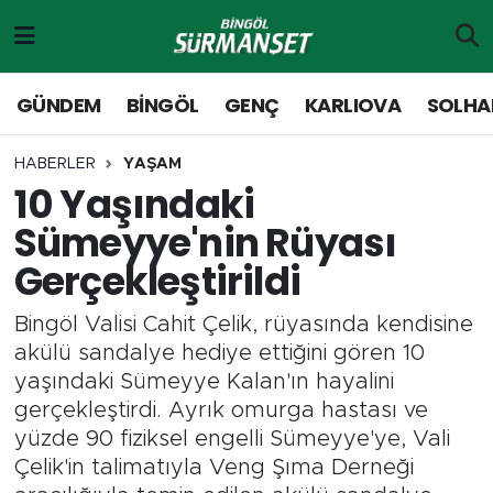
Gündem
Merkez Nöbetçi Eczaneler
GÜNDEM
BİNGÖL
GENÇ
KARLIOVA
SOLHA
Genç
Merkez Hava Durumu
HABERLER
YAŞAM
10 Yaşındaki
Solhan
Merkez Trafik Yoğunluk Haritası
Sümeyye'nin Rüyası
Karlıova
Süper Lig Puan Durumu ve Fikstür
Gerçekleştirildi
Adaklı-Kiğı
Tüm Manşetler
Bingöl Valisi Cahit Çelik, rüyasında kendisine
akülü sandalye hediye ettiğini gören 10
Yayladere-Yedisu
Son Dakika Haberleri
yaşındaki Sümeyye Kalan'ın hayalini
gerçekleştirdi. Ayrık omurga hastası ve
MD Prestij Dergisi
Haber Arşivi
yüzde 90 fiziksel engelli Sümeyye'ye, Vali
Çelik'in talimatıyla Veng Şıma Derneği
Siyaset