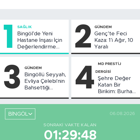
1
2
SAĞLIK
GÜNDEM
Bingöl’de Yeni
Genç’te Feci
Hastane İnşası İçin
Kaza: 1’i Ağır, 10
Değerlendirme
Yaralı
Toplantısı Yapıldı
3
4
MD PRESTİJ
GÜNDEM
DERGİSİ
Bingöllü Seyyah,
Şehre Değer
Evliya Çelebi'nin
Katan Bir
Bahsettiği
Birikim: Burhan
Bingöl'deki O
Arıkız
Yeri Görüntüledi
BİNGÖL
06.08.2026
SONRAKI VAKTE KALAN
01:29:47