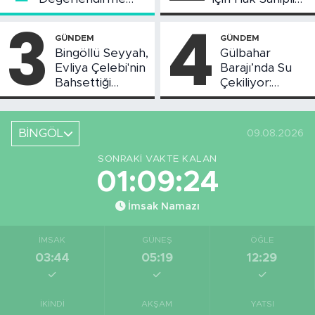
Toplantısı Yapıldı
Askı Süreci
3
4
Başladı
GÜNDEM
GÜNDEM
Bingöllü Seyyah,
Gülbahar
Evliya Çelebi'nin
Barajı’nda Su
Bahsettiği
Çekiliyor:
Bingöl'deki O
Piknikçi Sayısı
Yeri Görüntüledi
Azaldı
BİNGÖL
09.08.2026
SONRAKI VAKTE KALAN
01:09:23
İmsak Namazı
İMSAK
GÜNEŞ
ÖĞLE
03:44
05:19
12:29
İKINDI
AKŞAM
YATSI