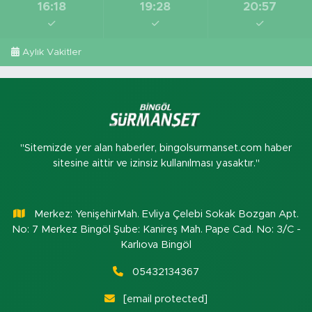
16:18
19:28
20:57
Aylık Vakitler
"Sitemizde yer alan haberler, bingolsurmanset.com haber
sitesine aittir ve izinsiz kullanılması yasaktır."
Merkez: YenişehirMah. Evliya Çelebi Sokak Bozgan Apt.
No: 7 Merkez Bingöl Şube: Kanireş Mah. Pape Cad. No: 3/C -
Karlıova Bingöl
05432134367
[email protected]