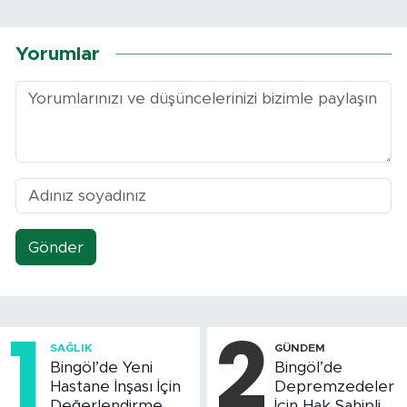
Yorumlar
Gönder
1
2
SAĞLIK
GÜNDEM
Bingöl’de Yeni
Bingöl’de
Hastane İnşası İçin
Depremzedeler
Değerlendirme
İçin Hak Sahipliği