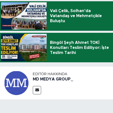
Vali Çelik, Solhan’da
Vatandaş ve Mehmetçikle
Buluştu
Bingöl Şeyh Ahmet TOKİ
Konutları Teslim Ediliyor: İşte
Teslim Tarihi
EDITÖR HAKKINDA
MD MEDYA GROUP_