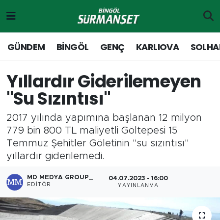
Gündem
Merkez Nöbetçi Eczaneler
GÜNDEM
BİNGÖL
GENÇ
KARLIOVA
SOLHA
Genç
Merkez Hava Durumu
Yıllardır Giderilemeyen
Solhan
Merkez Trafik Yoğunluk Haritası
"Su Sızıntısı"
Karlıova
Süper Lig Puan Durumu ve Fikstür
2017 yılında yapımına başlanan 12 milyon
779 bin 800 TL maliyetli Göltepesi 15
Adaklı-Kiğı
Tüm Manşetler
Temmuz Şehitler Göletinin "su sızıntısı"
yıllardır giderilemedi.
Yayladere-Yedisu
Son Dakika Haberleri
MD MEDYA GROUP_
04.07.2023 - 16:00
EDITÖR
MD Prestij Dergisi
Haber Arşivi
YAYINLANMA
Siyaset