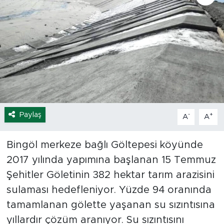
Spor
Yaşam
Sağlık
Eğitim
Paylaş
-
+
A
A
Ekonomi
Bingöl merkeze bağlı Göltepesi köyünde
Hava Durumu
2017 yılında yapımına başlanan 15 Temmuz
Tavz Der
Şehitler Göletinin 382 hektar tarım arazisini
sulaması hedefleniyor. Yüzde 94 oranında
Bingöl Kaza Haberleri
tamamlanan gölette yaşanan su sızıntısına
yıllardır çözüm aranıyor. Su sızıntısını