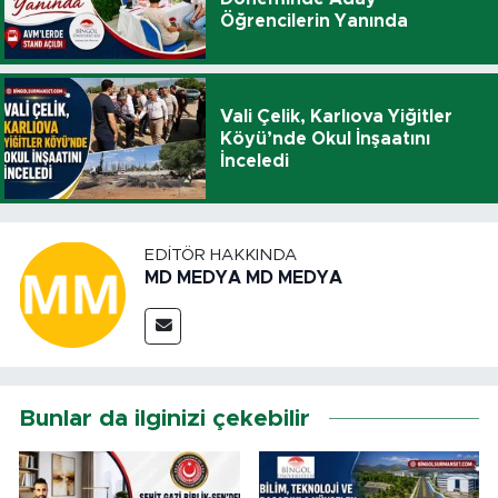
Öğrencilerin Yanında
Vali Çelik, Karlıova Yiğitler
Köyü’nde Okul İnşaatını
İnceledi
EDITÖR HAKKINDA
MD MEDYA MD MEDYA
Bunlar da ilginizi çekebilir