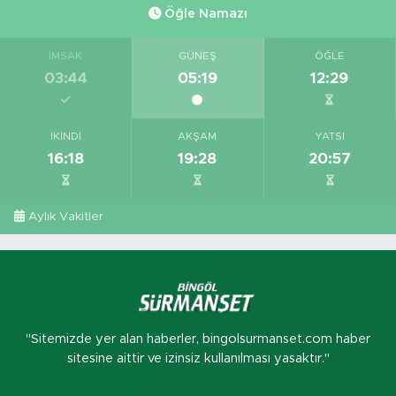
Öğle Namazı
İMSAK
GÜNEŞ
ÖĞLE
03:44
05:19
12:29
İKINDI
AKŞAM
YATSI
16:18
19:28
20:57
Aylık Vakitler
"Sitemizde yer alan haberler, bingolsurmanset.com haber
sitesine aittir ve izinsiz kullanılması yasaktır."