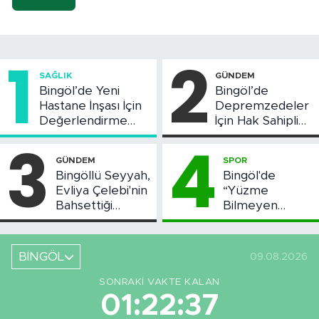
1
2
SAĞLIK
GÜNDEM
Bingöl’de Yeni
Bingöl’de
Hastane İnşası İçin
Depremzedeler
Değerlendirme
İçin Hak Sahipliği
Toplantısı Yapıldı
Askı Süreci
3
4
Başladı
GÜNDEM
SPOR
Bingöllü Seyyah,
Bingöl'de
Evliya Çelebi'nin
“Yüzme
Bahsettiği
Bilmeyen
Bingöl'deki O
Kalmasın”
Yeri Görüntüledi
Projesi Devam
Ediyor
BİNGÖL
09.08.2026
SONRAKI VAKTE KALAN
01:22:36