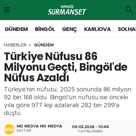
Gündem
Merkez Nöbetçi Eczaneler
GÜNDEM
BİNGÖL
GENÇ
KARLIOVA
SOLHA
Genç
Merkez Hava Durumu
HABERLER
GÜNDEM
Türkiye Nüfusu 86
Solhan
Merkez Trafik Yoğunluk Haritası
Milyonu Geçti, Bingöl'de
Karlıova
Süper Lig Puan Durumu ve Fikstür
Nüfus Azaldı
Adaklı-Kiğı
Tüm Manşetler
Türkiye'nin nüfusu, 2025 sonunda 86 milyon
92 bin 168 oldu. Bingöl'ün nüfusu ise önceki
Yayladere-Yedisu
Son Dakika Haberleri
yıla göre 977 kişi azalarak 282 bin 299'a
düştü.
MD Prestij Dergisi
Haber Arşivi
MD MEDYA MD MEDYA
09.02.2026 - 10:48
Siyaset
EDITÖR
YAYINLANMA