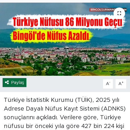
Spor
Yaşam
Sağlık
Eğitim
Ekonomi
Paylaş
-
+
A
A
Hava Durumu
Tavz Der
Türkiye İstatistik Kurumu (TÜİK), 2025 yılı
Adrese Dayalı Nüfus Kayıt Sistemi (ADNKS)
Bingöl Kaza Haberleri
sonuçlarını açıkladı. Verilere göre, Türkiye
nüfusu bir önceki yıla göre 427 bin 224 kişi