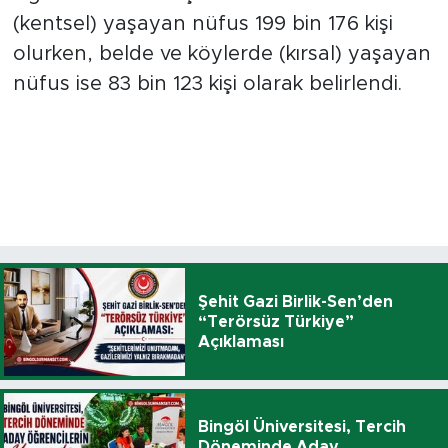
(kentsel) yaşayan nüfus 199 bin 176 kişi
olurken, belde ve köylerde (kırsal) yaşayan
nüfus ise 83 bin 123 kişi olarak belirlendi.
Şehit Gazi Birlik-Sen’den
“Terörsüz Türkiye”
Açıklaması
Bingöl Üniversitesi, Tercih
Döneminde Aday