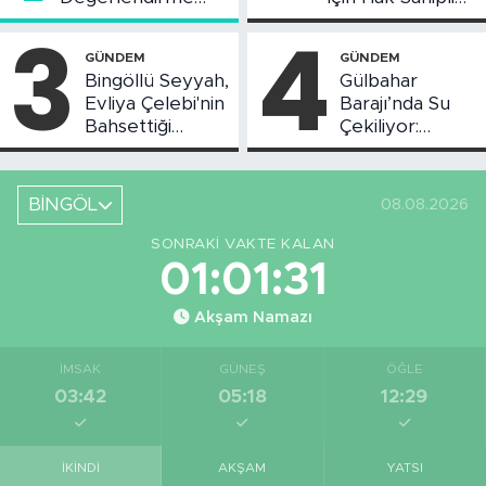
Toplantısı Yapıldı
Askı Süreci
3
4
Başladı
GÜNDEM
GÜNDEM
Bingöllü Seyyah,
Gülbahar
Evliya Çelebi'nin
Barajı’nda Su
Bahsettiği
Çekiliyor:
Bingöl'deki O
Piknikçi Sayısı
Yeri Görüntüledi
Azaldı
BİNGÖL
08.08.2026
SONRAKI VAKTE KALAN
01:01:30
Akşam Namazı
İMSAK
GÜNEŞ
ÖĞLE
03:42
05:18
12:29
İKINDI
AKŞAM
YATSI