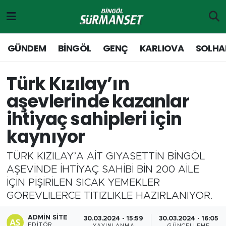
Gündem
Merkez Nöbetçi Eczaneler
GÜNDEM
BİNGÖL
GENÇ
KARLIOVA
SOLHA
Genç
Merkez Hava Durumu
Türk Kızılay’ın
Solhan
Merkez Trafik Yoğunluk Haritası
aşevlerinde kazanlar
ihtiyaç sahipleri için
Karlıova
Süper Lig Puan Durumu ve Fikstür
kaynıyor
Adaklı-Kiğı
Tüm Manşetler
TÜRK KIZILAY’A AİT GIYASETTİN BİNGÖL
Yayladere-Yedisu
Son Dakika Haberleri
AŞEVİNDE İHTİYAÇ SAHİBİ BİN 200 AİLE
İÇİN PİŞİRİLEN SICAK YEMEKLER
MD Prestij Dergisi
Haber Arşivi
GÖREVLİLERCE TİTİZLİKLE HAZIRLANIYOR.
Siyaset
ADMIN SITE
30.03.2024 - 15:59
30.03.2024 - 16:05
EDITÖR