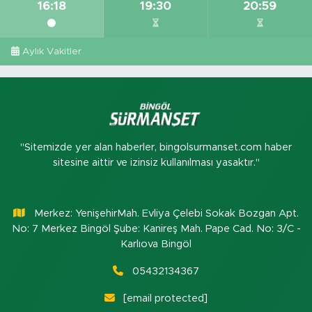
16:18
19:30
20:59
Aylık Vakitler
"Sitemizde yer alan haberler, bingolsurmanset.com haber
sitesine aittir ve izinsiz kullanılması yasaktır."
Merkez: YenişehirMah. Evliya Çelebi Sokak Bozgan Apt.
No: 7 Merkez Bingöl Şube: Kanireş Mah. Pape Cad. No: 3/C -
Karlıova Bingöl
05432134367
[email protected]