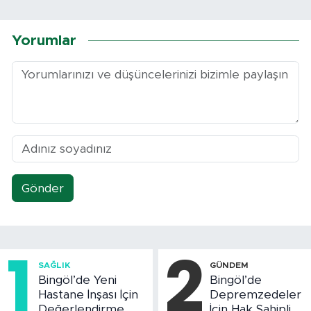
Yorumlar
Gönder
1
2
SAĞLIK
GÜNDEM
Bingöl’de Yeni
Bingöl’de
Hastane İnşası İçin
Depremzedeler
Değerlendirme
İçin Hak Sahipliği