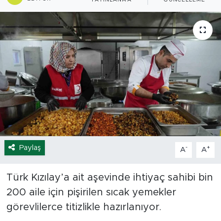
YAYINLANMA
GÜNCELLEME
Spor
Yaşam
Sağlık
Eğitim
Ekonomi
Hava Durumu
Paylaş
-
+
A
A
Tavz Der
Türk Kızılay’a ait aşevinde ihtiyaç sahibi bin
200 aile için pişirilen sıcak yemekler
Bingöl Kaza Haberleri
görevlilerce titizlikle hazırlanıyor.