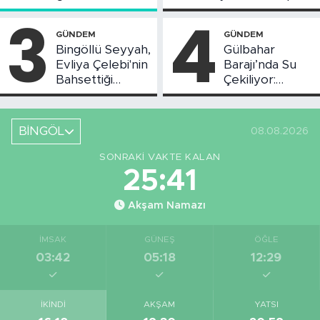
Toplantısı Yapıldı
Askı Süreci
3
4
Başladı
GÜNDEM
GÜNDEM
Bingöllü Seyyah,
Gülbahar
Evliya Çelebi'nin
Barajı’nda Su
Bahsettiği
Çekiliyor:
Bingöl'deki O
Piknikçi Sayısı
Yeri Görüntüledi
Azaldı
BİNGÖL
08.08.2026
SONRAKI VAKTE KALAN
25:40
Akşam Namazı
İMSAK
GÜNEŞ
ÖĞLE
03:42
05:18
12:29
İKINDI
AKŞAM
YATSI