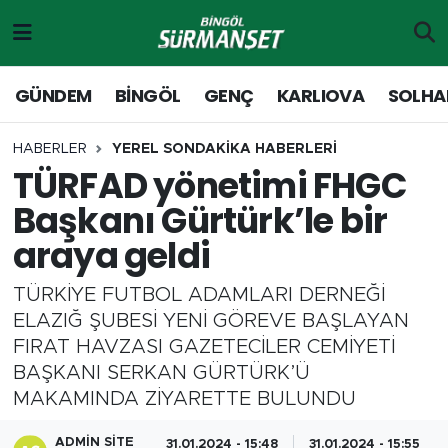
Gündem
Merkez Nöbetçi Eczaneler
GÜNDEM
BİNGÖL
GENÇ
KARLIOVA
SOLHA
Genç
Merkez Hava Durumu
HABERLER
YEREL SONDAKİKA HABERLERİ
TÜRFAD yönetimi FHGC
Solhan
Merkez Trafik Yoğunluk Haritası
Başkanı Gürtürk’le bir
Karlıova
Süper Lig Puan Durumu ve Fikstür
araya geldi
Adaklı-Kiğı
Tüm Manşetler
TÜRKİYE FUTBOL ADAMLARI DERNEĞİ
ELAZIĞ ŞUBESİ YENİ GÖREVE BAŞLAYAN
Yayladere-Yedisu
Son Dakika Haberleri
FIRAT HAVZASI GAZETECİLER CEMİYETİ
BAŞKANI SERKAN GÜRTÜRK’Ü
MD Prestij Dergisi
Haber Arşivi
MAKAMINDA ZİYARETTE BULUNDU
Siyaset
ADMIN SITE
31.01.2024 - 15:48
31.01.2024 - 15:55