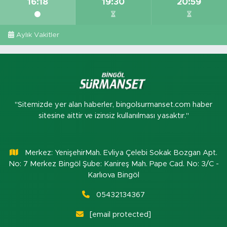
16:18
19:30
20:59
Aylık Vakitler
"Sitemizde yer alan haberler, bingolsurmanset.com haber
sitesine aittir ve izinsiz kullanılması yasaktır."
Merkez: YenişehirMah. Evliya Çelebi Sokak Bozgan Apt.
No: 7 Merkez Bingöl Şube: Kanireş Mah. Pape Cad. No: 3/C -
Karlıova Bingöl
05432134367
[email protected]