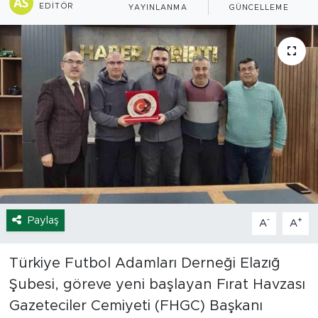
EDITÖR
YAYINLANMA
GÜNCELLEME
Spor
Yaşam
Sağlık
Eğitim
Ekonomi
Hava Durumu
Paylaş
-
+
A
A
Tavz Der
Türkiye Futbol Adamları Derneği Elazığ
Bingöl Kaza Haberleri
Şubesi, göreve yeni başlayan Fırat Havzası
Gazeteciler Cemiyeti (FHGC) Başkanı