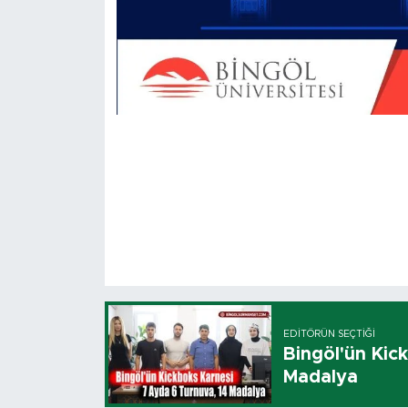
EDITÖRÜN SEÇTIĞI
Bingöl'ün Kic
Madalya