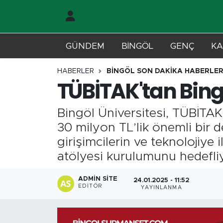
Gündem
Merkez Nöbetçi Eczaneler
GÜNDEM
BİNGÖL
GENÇ
KA
Genç
Merkez Hava Durumu
HABERLER
BİNGÖL SON DAKİKA HABERLER
TÜBİTAK'tan Bingö
Solhan
Merkez Trafik Yoğunluk Haritası
Bingöl Üniversitesi, TÜBİTAK 
Karlıova
Süper Lig Puan Durumu ve Fikstür
30 milyon TL’lik önemli bir d
Adaklı-Kiğı
Tüm Manşetler
girişimcilerin ve teknolojiye i
atölyesi kurulumunu hedefli
Yayladere-Yedisu
Son Dakika Haberleri
ADMIN SITE
24.01.2025 - 11:52
EDITÖR
YAYINLANMA
MD Prestij Dergisi
Haber Arşivi
Siyaset