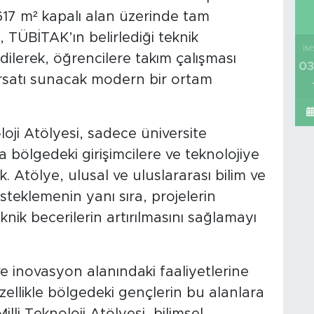
z 617 m² kapalı alan üzerinde tam
, TÜBİTAK’ın belirlediği teknik
İM
ilerek, öğrencilere takım çalışması
03
fırsatı sunacak modern bir ortam
oloji Atölyesi, sadece üniversite
 bölgedeki girişimcilere ve teknolojiye
k. Atölye, ulusal ve uluslararası bilim ve
esteklemenin yanı sıra, projelerin
eknik becerilerin artırılmasını sağlamayı
ve inovasyon alanındaki faaliyetlerine
ellikle bölgedeki gençlerin bu alanlara
Milli Teknoloji Atölyesi, bilimsel