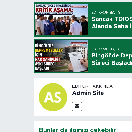
EDITÖRÜN SEÇTIĞI
Sancak TDİOSB
Alanda Saha İ
EDITÖRÜN SEÇTIĞI
Bingöl’de Dep
Süreci Başlad
EDITÖR HAKKINDA
Admin Site
Bunlar da ilginizi çekebilir