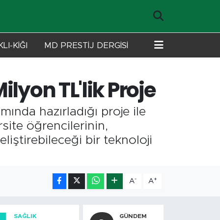
LI-KİĞI
MD PRESTİJ DERGİSİ
lyon TL'lik Proje
mında hazırladığı proje ile
site öğrencilerinin,
eliştirebileceği bir teknoloji
-
+
A
A
SAĞLIK
GÜNDEM