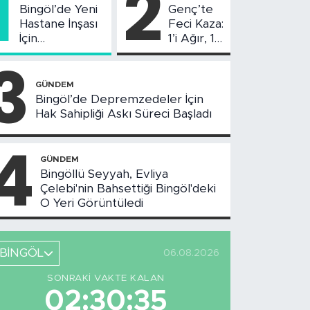
1
2
Bingöl’de Yeni
Genç’te
Hastane İnşası
Feci Kaza:
İçin
1’i Ağır, 10
Değerlendirme
Yaralı
3
Toplantısı
Yapıldı
GÜNDEM
Bingöl’de Depremzedeler İçin
Hak Sahipliği Askı Süreci Başladı
4
GÜNDEM
Bingöllü Seyyah, Evliya
Çelebi'nin Bahsettiği Bingöl'deki
O Yeri Görüntüledi
BİNGÖL
06.08.2026
SONRAKI VAKTE KALAN
02:30:34