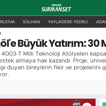
RLIOVA
SOLHAN
YAYLADERE-YEDİSU
ADAK
İ
l'e Büyük Yatırım: 30 Mi
4003-T Milli Teknoloji Atölyeleri kapsa
estek almaya hak kazandı. Proje, üniver
lgi duyan bireylerin fikir ve projelerini g
yor.