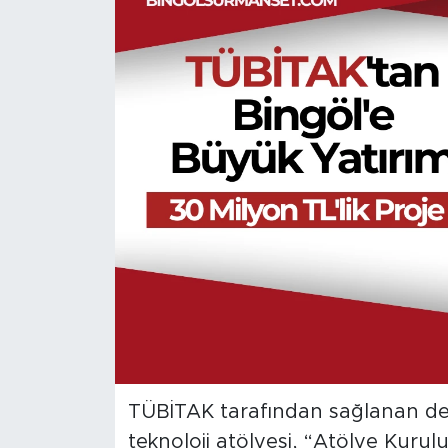
Spor
Yaşam
Sağlık
Eğitim
Ekonomi
Hava Durumu
Tavz Der
Bingöl Kaza Haberleri
TÜBİTAK tarafından sağlanan des
teknoloji atölyesi, “Atölye Kurul