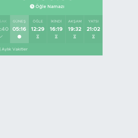
Öğle Namazı
SAK
GÜNEŞ
ÖĞLE
İKINDI
AKŞAM
YATSI
:40
05:16
12:29
16:19
19:32
21:02
Aylık Vakitler