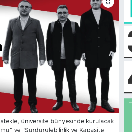
tekle, üniversite bünyesinde kurulacak
umu” ve “Sürdürülebilirlik ve Kapasite