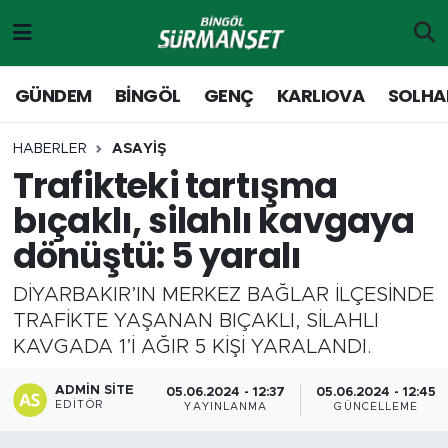
Gündem
Merkez Nöbetçi Eczaneler
GÜNDEM
BİNGÖL
GENÇ
KARLIOVA
SOLHA
Genç
Merkez Hava Durumu
HABERLER
ASAYİŞ
Trafikteki tartışma
Solhan
Merkez Trafik Yoğunluk Haritası
bıçaklı, silahlı kavgaya
Karlıova
Süper Lig Puan Durumu ve Fikstür
dönüştü: 5 yaralı
Adaklı-Kiğı
Tüm Manşetler
DİYARBAKIR’IN MERKEZ BAĞLAR İLÇESİNDE
TRAFİKTE YAŞANAN BIÇAKLI, SİLAHLI
Yayladere-Yedisu
Son Dakika Haberleri
KAVGADA 1’İ AĞIR 5 KİŞİ YARALANDI.
MD Prestij Dergisi
Haber Arşivi
ADMIN SITE
05.06.2024 - 12:37
05.06.2024 - 12:45
EDITÖR
YAYINLANMA
GÜNCELLEME
Siyaset