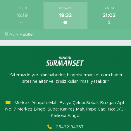
İKINDI
AKŞAM
YATSI
16:19
19:32
21:02
Aylık Vakitler
"Sitemizde yer alan haberler, bingolsurmanset.com haber
sitesine aittir ve izinsiz kullanılması yasaktır."
Merkez: YenişehirMah. Evliya Çelebi Sokak Bozgan Apt.
No: 7 Merkez Bingöl Şube: Kanireş Mah. Pape Cad. No: 3/C -
Karlıova Bingöl
05432134367