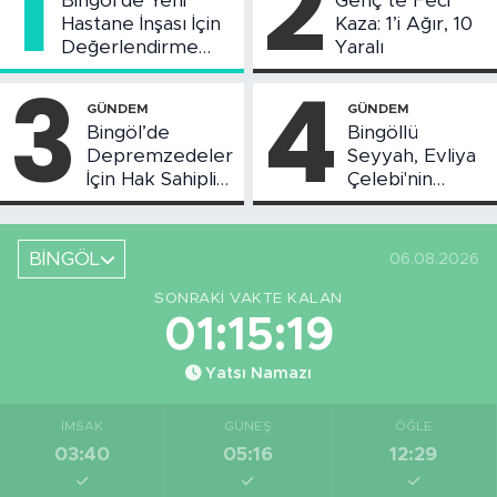
1
2
Bingöl’de Yeni
Genç’te Feci
Hastane İnşası İçin
Kaza: 1’i Ağır, 10
Değerlendirme
Yaralı
Toplantısı Yapıldı
3
4
GÜNDEM
GÜNDEM
Bingöl’de
Bingöllü
Depremzedeler
Seyyah, Evliya
İçin Hak Sahipliği
Çelebi'nin
Askı Süreci
Bahsettiği
Başladı
Bingöl'deki O
Yeri
BİNGÖL
06.08.2026
Görüntüledi
SONRAKI VAKTE KALAN
01:15:18
Yatsı Namazı
İMSAK
GÜNEŞ
ÖĞLE
03:40
05:16
12:29