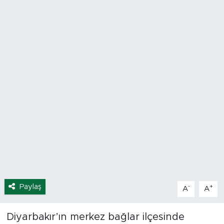
Spor
Yaşam
Sağlık
Eğitim
Ekonomi
Hava Durumu
Tavz Der
Paylaş
-
+
A
A
Bingöl Kaza Haberleri
Diyarbakır’ın merkez bağlar ilçesinde