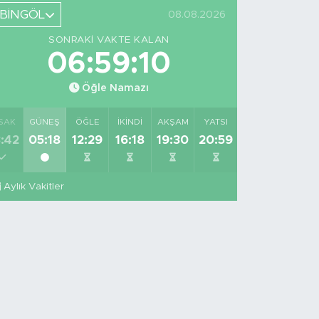
BİNGÖL
08.08.2026
SONRAKI VAKTE KALAN
06:59:09
Öğle Namazı
SAK
GÜNEŞ
ÖĞLE
İKINDI
AKŞAM
YATSI
:42
05:18
12:29
16:18
19:30
20:59
Aylık Vakitler