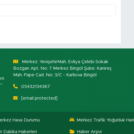
Merkez: YenişehirMah. Evliya Çelebi Sokak
Bozgan Apt. No: 7 Merkez Bingöl Şube: Kanireş
Mah. Pape Cad. No: 3/C - Karlıova Bingöl
om
."
05432134367
[email protected]
erkez Hava Durumu
Merkez Trafik Yoğunluk Hari
n Dakika Haberleri
Haber Arşivi