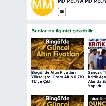
MD MEDYA MD MED
Bunlar da ilginizi çekebilir
Bingöl’de Altın Fiyatları
Sancak T
Yükselişte: Gram Altın 6.710
Kritik Aş
TL’ye Çıktı
Alanda S
Yapıldı