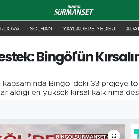
RLIOVA
SOLHAN
YAYLADERE-YEDİSU
ADAK
stek: Bingöl'ün Kırsalı
i kapsamında Bingöl'deki 33 projeye t
ar aldığı en yüksek kırsal kalkınma des
3