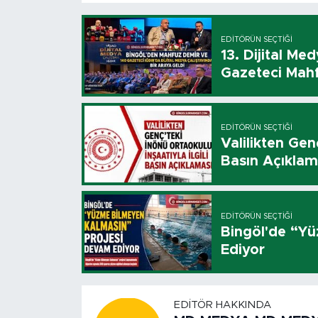
EDITÖRÜN SEÇTIĞI
13. Dijital Me
Gazeteci Mahf
EDITÖRÜN SEÇTIĞI
Valilikten Genç
Basın Açıklam
EDITÖRÜN SEÇTIĞI
Bingöl'de “Y
Ediyor
EDITÖR HAKKINDA