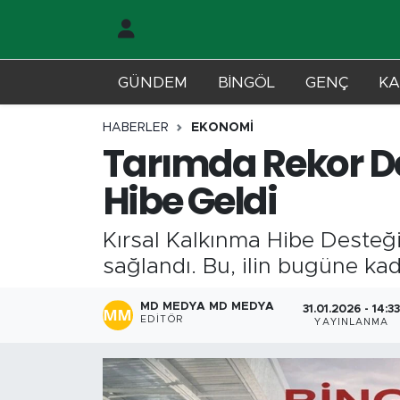
Gündem
Merkez Nöbetçi Eczaneler
GÜNDEM
BİNGÖL
GENÇ
KA
Genç
Merkez Hava Durumu
HABERLER
EKONOMİ
Tarımda Rekor De
Solhan
Merkez Trafik Yoğunluk Haritası
Hibe Geldi
Karlıova
Süper Lig Puan Durumu ve Fikstür
Kırsal Kalkınma Hibe Desteğ
Adaklı-Kiğı
Tüm Manşetler
sağlandı. Bu, ilin bugüne kad
Yayladere-Yedisu
Son Dakika Haberleri
MD MEDYA MD MEDYA
31.01.2026 - 14:3
EDITÖR
YAYINLANMA
MD Prestij Dergisi
Haber Arşivi
Siyaset