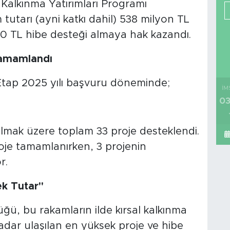
Kalkınma Yatırımları Programı
 tutarı (ayni katkı dahil) 538 milyon TL
40 TL hibe desteği almaya hak kazandı.
Tamamlandı
 Etap 2025 yılı başvuru döneminde;
İM
03
lmak üzere toplam 33 proje desteklendi.
oje tamamlanırken, 3 projenin
r.
ek Tutar"
ğü, bu rakamların ilde kırsal kalkınma
dar ulaşılan en yüksek proje ve hibe