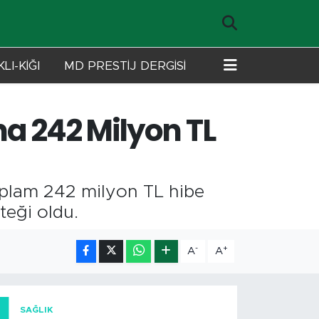
LI-KİĞI
MD PRESTİJ DERGİSİ
na 242 Milyon TL
oplam 242 milyon TL hibe
teği oldu.
-
+
A
A
SAĞLIK