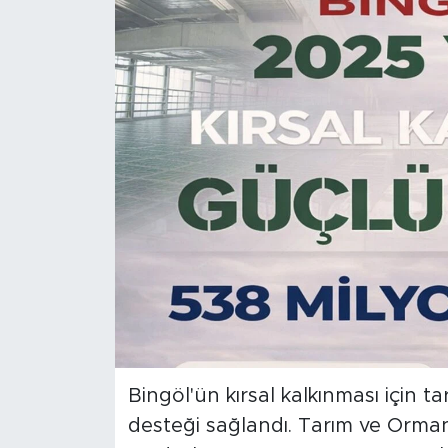
Spor
Yaşam
Sağlık
Eğitim
Ekonomi
Hava Durumu
Tavz Der
Bingöl Kaza Haberleri
Bingöl'ün kırsal kalkınması için 
desteği sağlandı. Tarım ve Orma