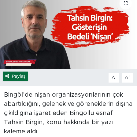
Spor
Yaşam
Sağlık
Eğitim
Ekonomi
Paylaş
-
+
A
A
Hava Durumu
Bingöl’de nişan organizasyonlarının çok
abartıldığını, gelenek ve göreneklerin dışına
Tavz Der
çıkıldığına işaret eden Bingöllü esnaf
Bingöl Kaza Haberleri
Tahsin Birgin, konu hakkında bir yazı
kaleme aldı.