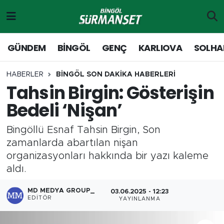
Gündem
Merkez Nöbetçi Eczaneler
GÜNDEM
BİNGÖL
GENÇ
KARLIOVA
SOLHA
Genç
Merkez Hava Durumu
HABERLER
BİNGÖL SON DAKİKA HABERLERİ
Tahsin Birgin: Gösterişin
Solhan
Merkez Trafik Yoğunluk Haritası
Bedeli ‘Nişan’
Karlıova
Süper Lig Puan Durumu ve Fikstür
Bingöllü Esnaf Tahsin Birgin, Son
Adaklı-Kiğı
Tüm Manşetler
zamanlarda abartılan nişan
organizasyonları hakkında bir yazı kaleme
Yayladere-Yedisu
Son Dakika Haberleri
aldı.
MD Prestij Dergisi
Haber Arşivi
MD MEDYA GROUP_
03.06.2025 - 12:23
EDITÖR
YAYINLANMA
Siyaset