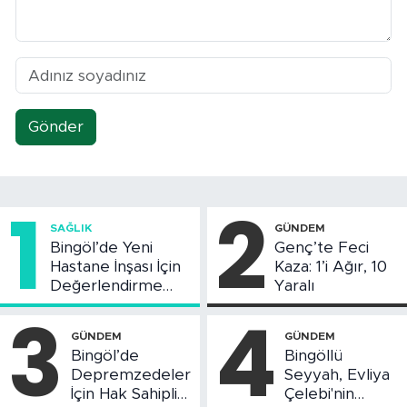
Gönder
1
2
SAĞLIK
GÜNDEM
Bingöl’de Yeni
Genç’te Feci
Hastane İnşası İçin
Kaza: 1’i Ağır, 10
Değerlendirme
Yaralı
Toplantısı Yapıldı
3
4
GÜNDEM
GÜNDEM
Bingöl’de
Bingöllü
Depremzedeler
Seyyah, Evliya
İçin Hak Sahipliği
Çelebi'nin