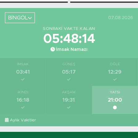
Askı Süreci
Bahsettiği
Başladı
Bingöl'deki O
Yeri
BİNGÖL
07.08.2026
Görüntüledi
SONRAKI VAKTE KALAN
05:48:14
İmsak Namazı
İMSAK
GÜNEŞ
ÖĞLE
03:41
05:17
12:29
İKINDI
AKŞAM
YATSI
16:18
19:31
21:00
Aylık Vakitler