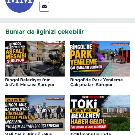
Bunlar da ilginizi çekebilir
Bingöl Belediyesi'nin
Bingöl'de Park Yenileme
Asfalt Mesaisi Sürüyor
Çalışmaları Sürüyor
Vali Çelik, Bingöl-Muş
TOKİ Konutlarında