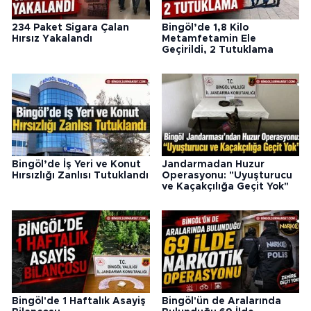
234 Paket Sigara Çalan
Bingöl’de 1,8 Kilo
Hırsız Yakalandı
Metamfetamin Ele
Geçirildi, 2 Tutuklama
Bingöl’de İş Yeri ve Konut
Jandarmadan Huzur
Hırsızlığı Zanlısı Tutuklandı
Operasyonu: "Uyuşturucu
ve Kaçakçılığa Geçit Yok"
Bingöl'de 1 Haftalık Asayiş
Bingöl'ün de Aralarında