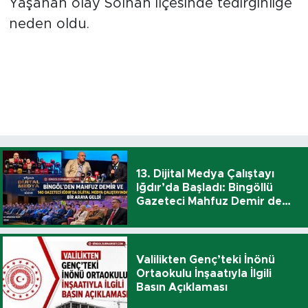
Yaşanan olay Solhan ilçesinde tedirginliğe
neden oldu.
13. Dijital Medya Çalıştayı
Iğdır’da Başladı: Bingöllü
Gazeteci Mahfuz Demir de
Katıldı
Valilikten Genç’teki İnönü
Ortaokulu İnşaatıyla İlgili
Basın Açıklaması