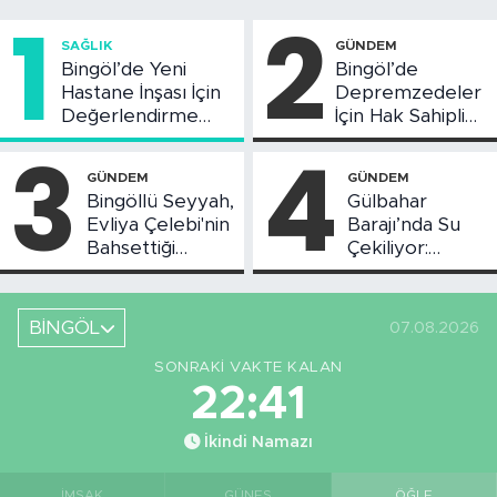
1
2
SAĞLIK
GÜNDEM
Bingöl’de Yeni
Bingöl’de
Hastane İnşası İçin
Depremzedeler
Değerlendirme
İçin Hak Sahipliği
Toplantısı Yapıldı
Askı Süreci
3
4
Başladı
GÜNDEM
GÜNDEM
Bingöllü Seyyah,
Gülbahar
Evliya Çelebi'nin
Barajı’nda Su
Bahsettiği
Çekiliyor:
Bingöl'deki O
Piknikçi Sayısı
Yeri Görüntüledi
Azaldı
BİNGÖL
07.08.2026
SONRAKI VAKTE KALAN
22:40
İkindi Namazı
İMSAK
GÜNEŞ
ÖĞLE