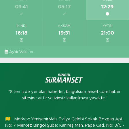
03:41
05:17
12:29
İKINDI
AKŞAM
YATSI
16:18
19:31
21:00
Aylık Vakitler
"Sitemizde yer alan haberler, bingolsurmanset.com haber
sitesine aittir ve izinsiz kullanılması yasaktır."
Merkez: YenişehirMah. Evliya Çelebi Sokak Bozgan Apt.
No: 7 Merkez Bingöl Şube: Kanireş Mah. Pape Cad. No: 3/C -