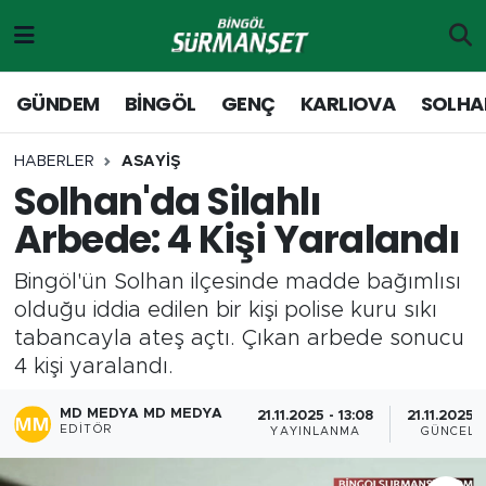
Gündem
Merkez Nöbetçi Eczaneler
GÜNDEM
BİNGÖL
GENÇ
KARLIOVA
SOLHA
Genç
Merkez Hava Durumu
HABERLER
ASAYİŞ
Solhan'da Silahlı
Solhan
Merkez Trafik Yoğunluk Haritası
Arbede: 4 Kişi Yaralandı
Karlıova
Süper Lig Puan Durumu ve Fikstür
Bingöl'ün Solhan ilçesinde madde bağımlısı
Adaklı-Kiğı
Tüm Manşetler
olduğu iddia edilen bir kişi polise kuru sıkı
tabancayla ateş açtı. Çıkan arbede sonucu
Yayladere-Yedisu
Son Dakika Haberleri
4 kişi yaralandı.
MD Prestij Dergisi
Haber Arşivi
MD MEDYA MD MEDYA
21.11.2025 - 13:08
21.11.2025 -
EDITÖR
YAYINLANMA
GÜNCELL
Siyaset