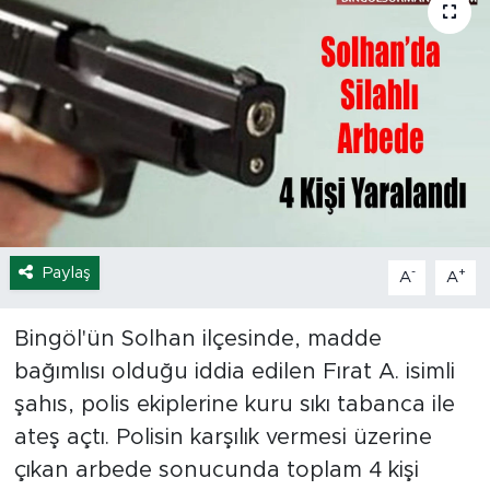
Spor
Yaşam
Sağlık
Eğitim
Ekonomi
Paylaş
-
+
A
A
Hava Durumu
Bingöl'ün Solhan ilçesinde, madde
bağımlısı olduğu iddia edilen Fırat A. isimli
Tavz Der
şahıs, polis ekiplerine kuru sıkı tabanca ile
Bingöl Kaza Haberleri
ateş açtı. Polisin karşılık vermesi üzerine
çıkan arbede sonucunda toplam 4 kişi