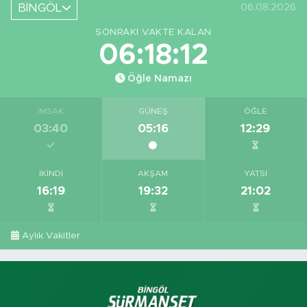
BİNGÖL
06.08.2026
SONRAKI VAKTE KALAN
06:18:11
Öğle Namazı
İMSAK
GÜNEŞ
ÖĞLE
03:40
05:16
12:29
İKINDI
AKŞAM
YATSI
16:19
19:32
21:02
Aylık Vakitler