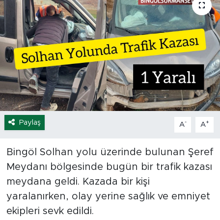
Spor
Yaşam
Sağlık
Eğitim
Ekonomi
Paylaş
-
+
A
A
Hava Durumu
Bingöl Solhan yolu üzerinde bulunan Şeref
Meydanı bölgesinde bugün bir trafik kazası
Tavz Der
meydana geldi. Kazada bir kişi
Bingöl Kaza Haberleri
yaralanırken, olay yerine sağlık ve emniyet
ekipleri sevk edildi.