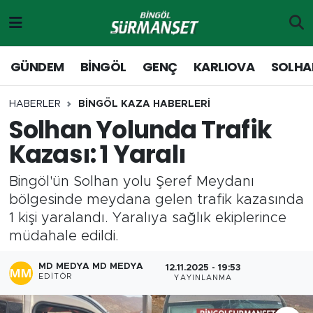
Gündem
Merkez Nöbetçi Eczaneler
GÜNDEM
BİNGÖL
GENÇ
KARLIOVA
SOLHA
Genç
Merkez Hava Durumu
HABERLER
BİNGÖL KAZA HABERLERİ
Solhan Yolunda Trafik
Solhan
Merkez Trafik Yoğunluk Haritası
Kazası: 1 Yaralı
Karlıova
Süper Lig Puan Durumu ve Fikstür
Bingöl'ün Solhan yolu Şeref Meydanı
Adaklı-Kiğı
Tüm Manşetler
bölgesinde meydana gelen trafik kazasında
1 kişi yaralandı. Yaralıya sağlık ekiplerince
Yayladere-Yedisu
Son Dakika Haberleri
müdahale edildi.
MD Prestij Dergisi
Haber Arşivi
MD MEDYA MD MEDYA
12.11.2025 - 19:53
EDITÖR
YAYINLANMA
Siyaset