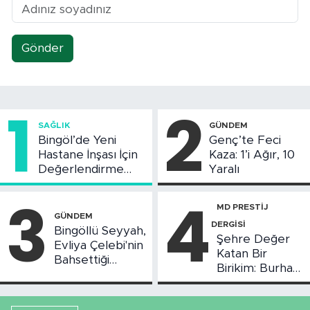
Gönder
1
2
SAĞLIK
GÜNDEM
Bingöl’de Yeni
Genç’te Feci
Hastane İnşası İçin
Kaza: 1’i Ağır, 10
Değerlendirme
Yaralı
Toplantısı Yapıldı
3
4
MD PRESTİJ
GÜNDEM
DERGİSİ
Bingöllü Seyyah,
Şehre Değer
Evliya Çelebi'nin
Katan Bir
Bahsettiği
Birikim: Burhan
Bingöl'deki O
Arıkız
Yeri Görüntüledi