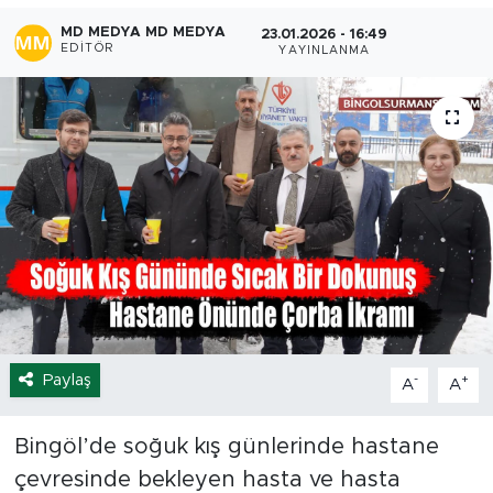
MD MEDYA MD MEDYA
23.01.2026 - 16:49
Spor
EDITÖR
YAYINLANMA
Yaşam
Sağlık
Eğitim
Ekonomi
Hava Durumu
Tavz Der
Paylaş
-
+
A
A
Bingöl Kaza Haberleri
Bingöl’de soğuk kış günlerinde hastane
çevresinde bekleyen hasta ve hasta