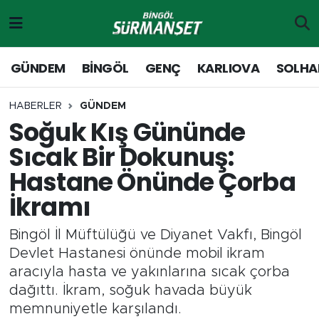
Gündem
Merkez Nöbetçi Eczaneler
GÜNDEM
BİNGÖL
GENÇ
KARLIOVA
SOLHA
Genç
Merkez Hava Durumu
HABERLER
GÜNDEM
Soğuk Kış Gününde
Solhan
Merkez Trafik Yoğunluk Haritası
Sıcak Bir Dokunuş:
Karlıova
Süper Lig Puan Durumu ve Fikstür
Hastane Önünde Çorba
İkramı
Adaklı-Kiğı
Tüm Manşetler
Bingöl İl Müftülüğü ve Diyanet Vakfı, Bingöl
Yayladere-Yedisu
Son Dakika Haberleri
Devlet Hastanesi önünde mobil ikram
aracıyla hasta ve yakınlarına sıcak çorba
MD Prestij Dergisi
Haber Arşivi
dağıttı. İkram, soğuk havada büyük
memnuniyetle karşılandı.
Siyaset