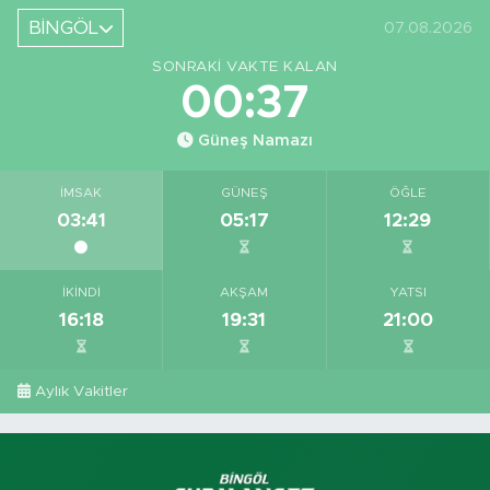
Yeri
BİNGÖL
07.08.2026
Görüntüledi
SONRAKI VAKTE KALAN
00:36
Güneş Namazı
İMSAK
GÜNEŞ
ÖĞLE
03:41
05:17
12:29
İKINDI
AKŞAM
YATSI
16:18
19:31
21:00
Aylık Vakitler