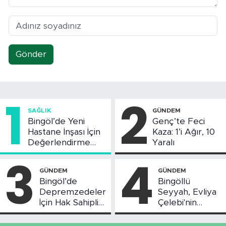
Gönder
1
2
SAĞLIK
GÜNDEM
Bingöl’de Yeni
Genç’te Feci
Hastane İnşası İçin
Kaza: 1’i Ağır, 10
Değerlendirme
Yaralı
Toplantısı Yapıldı
3
4
GÜNDEM
GÜNDEM
Bingöl’de
Bingöllü
Depremzedeler
Seyyah, Evliya
İçin Hak Sahipliği
Çelebi'nin
Askı Süreci
Bahsettiği
Başladı
Bingöl'deki O