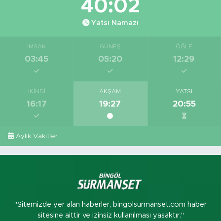
40:02
Yatsı Namazı
İMSAK
GÜNEŞ
ÖĞLE
03:45
05:20
12:29
İKINDI
AKŞAM
YATSI
16:17
19:27
20:55
Aylık Vakitler
"Sitemizde yer alan haberler, bingolsurmanset.com haber
sitesine aittir ve izinsiz kullanılması yasaktır."