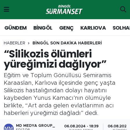
Gündem
Merkez Nöbetçi Eczaneler
GÜNDEM
BİNGÖL
GENÇ
KARLIOVA
SOLHA
Genç
Merkez Hava Durumu
HABERLER
BİNGÖL SON DAKİKA HABERLERİ
“Silikozis ölümleri
Solhan
Merkez Trafik Yoğunluk Haritası
yüreğimizi dağlıyor”
Karlıova
Süper Lig Puan Durumu ve Fikstür
Eğitim ve Toplum Gönüllüsü Semiramis
Adaklı-Kiğı
Tüm Manşetler
Karaaslan, Karlıova ilçesinde genç yaşta
Silikozis hastalığından dolayı hayatını
Yayladere-Yedisu
Son Dakika Haberleri
kaybeden Yunus Kamacı’nın ölümüyle
birlikte, “Art arda gelen evlatlarımın acı
MD Prestij Dergisi
Haber Arşivi
haberleri yüreğimizi dağladı” dedi.
Siyaset
MD MEDYA GROUP_
06.08.2024 - 18:39
06.08.2024 
EDITÖR