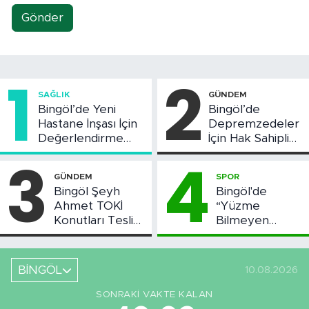
Gönder
1
2
SAĞLIK
GÜNDEM
Bingöl’de Yeni
Bingöl’de
Hastane İnşası İçin
Depremzedeler
Değerlendirme
İçin Hak Sahipliği
Toplantısı Yapıldı
Askı Süreci
3
4
Başladı
GÜNDEM
SPOR
Bingöl Şeyh
Bingöl'de
Ahmet TOKİ
“Yüzme
Konutları Teslim
Bilmeyen
Ediliyor: İşte
Kalmasın”
Teslim Tarihi
Projesi Devam
Ediyor
BİNGÖL
10.08.2026
SONRAKI VAKTE KALAN