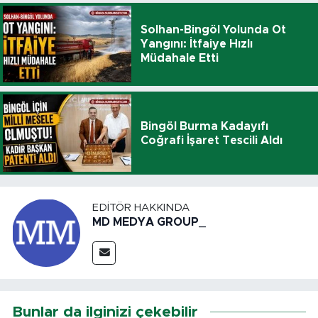
Solhan-Bingöl Yolunda Ot
Yangını: İtfaiye Hızlı
Müdahale Etti
Bingöl Burma Kadayıfı
Coğrafi İşaret Tescili Aldı
EDITÖR HAKKINDA
MD MEDYA GROUP_
Bunlar da ilginizi çekebilir