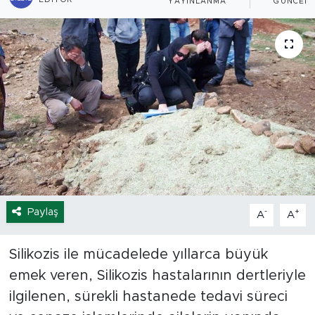
YAYINLANMA
GÜNCELL
Spor
Yaşam
Sağlık
Eğitim
Ekonomi
Hava Durumu
Paylaş
-
+
A
A
Tavz Der
Silikozis ile mücadelede yıllarca büyük
emek veren, Silikozis hastalarının dertleriyle
Bingöl Kaza Haberleri
ilgilenen, sürekli hastanede tedavi süreci