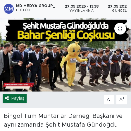
MD MEDYA GROUP_
27.05.2025 - 13:38
27.05.2025 -
Spor
EDITÖR
YAYINLANMA
GÜNCELL
Yaşam
Sağlık
Eğitim
Ekonomi
Hava Durumu
Paylaş
-
+
A
A
Tavz Der
Bingöl Kaza Haberleri
Bingöl Tüm Muhtarlar Derneği Başkanı ve
aynı zamanda Şehit Mustafa Gündoğdu