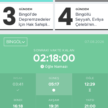
Toplantısı Yapıldı
3
4
GÜNDEM
GÜNDEM
Bingöl’de
Bingöllü
Depremzedeler
Seyyah, Evliya
İçin Hak Sahipliği
Çelebi'nin
Askı Süreci
Bahsettiği
Başladı
Bingöl'deki O
Yeri
BİNGÖL
07.08.2026
Görüntüledi
SONRAKI VAKTE KALAN
02:18:00
Öğle Namazı
İMSAK
GÜNEŞ
ÖĞLE
03:41
05:17
12:29
İKINDI
AKŞAM
YATSI
16:18
19:31
21:00