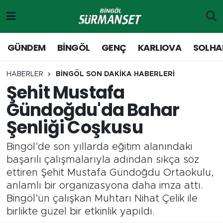
Gündem
Merkez Nöbetçi Eczaneler
GÜNDEM
BİNGÖL
GENÇ
KARLIOVA
SOLHA
Genç
Merkez Hava Durumu
HABERLER
BİNGÖL SON DAKİKA HABERLERİ
Şehit Mustafa
Solhan
Merkez Trafik Yoğunluk Haritası
Gündoğdu'da Bahar
Karlıova
Süper Lig Puan Durumu ve Fikstür
Şenliği Coşkusu
Adaklı-Kiğı
Tüm Manşetler
Bingöl’de son yıllarda eğitim alanındaki
başarılı çalışmalarıyla adından sıkça söz
Yayladere-Yedisu
Son Dakika Haberleri
ettiren Şehit Mustafa Gündoğdu Ortaokulu,
anlamlı bir organizasyona daha imza attı.
MD Prestij Dergisi
Haber Arşivi
Bingöl’ün çalışkan Muhtarı Nihat Çelik ile
birlikte güzel bir etkinlik yapıldı.
Siyaset