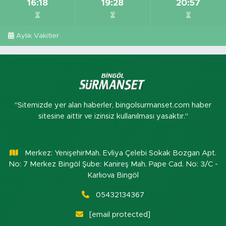
16:18
19:28
20:57
Aylık Vakitler
"Sitemizde yer alan haberler, bingolsurmanset.com haber
sitesine aittir ve izinsiz kullanılması yasaktır."
Merkez: YenişehirMah. Evliya Çelebi Sokak Bozgan Apt.
No: 7 Merkez Bingöl Şube: Kanireş Mah. Pape Cad. No: 3/C -
Karlıova Bingöl
05432134367
[email protected]