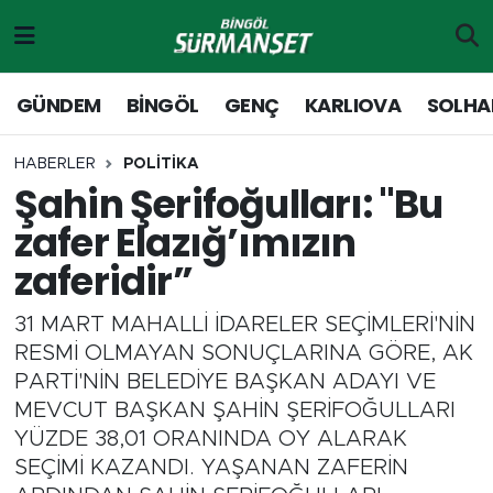
Gündem
Merkez Nöbetçi Eczaneler
GÜNDEM
BİNGÖL
GENÇ
KARLIOVA
SOLHA
Genç
Merkez Hava Durumu
HABERLER
POLİTİKA
Şahin Şerifoğulları: "Bu
Solhan
Merkez Trafik Yoğunluk Haritası
zafer Elazığ’ımızın
Karlıova
Süper Lig Puan Durumu ve Fikstür
zaferidir”
Adaklı-Kiğı
Tüm Manşetler
31 MART MAHALLİ İDARELER SEÇİMLERİ'NİN
RESMİ OLMAYAN SONUÇLARINA GÖRE, AK
Yayladere-Yedisu
Son Dakika Haberleri
PARTİ'NİN BELEDİYE BAŞKAN ADAYI VE
MEVCUT BAŞKAN ŞAHİN ŞERİFOĞULLARI
MD Prestij Dergisi
Haber Arşivi
YÜZDE 38,01 ORANINDA OY ALARAK
SEÇİMİ KAZANDI. YAŞANAN ZAFERİN
Siyaset