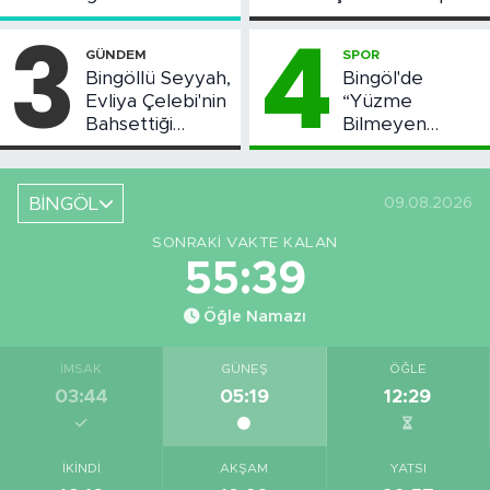
Toplantısı Yapıldı
Askı Süreci
3
4
Başladı
GÜNDEM
SPOR
Bingöllü Seyyah,
Bingöl'de
Evliya Çelebi'nin
“Yüzme
Bahsettiği
Bilmeyen
Bingöl'deki O
Kalmasın”
Yeri Görüntüledi
Projesi Devam
Ediyor
BİNGÖL
09.08.2026
SONRAKI VAKTE KALAN
55:38
Öğle Namazı
İMSAK
GÜNEŞ
ÖĞLE
03:44
05:19
12:29
İKINDI
AKŞAM
YATSI