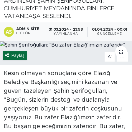
ARDINDAN ŞAHİN ŞERİFOĞULLARI,
CUMHURİYET MEYDANI’NDA BİNLERCE
Spor
VATANDAŞA SESLENDİ.
Yaşam
ADMIN SITE
31.03.2024 - 23:58
01.04.2024 - 00:01
EDITÖR
YAYINLANMA
GÜNCELLEME
Sağlık
Eğitim
Paylaş
-
+
A
A
Ekonomi
Kesin olmayan sonuçlara göre Elazığ
Belediye Başkanlığı seçimini kazanan ve
Hava Durumu
güven tazeleyen Şahin Şerifoğulları,
"Bugün, sizlerin desteği ve dualarıyla
Tavz Der
gerçekleşen büyük bir zaferin coşkusunu
Bingöl Kaza Haberleri
yaşıyoruz. Bu zafer Elazığ’ımızın zaferidir.
Bu başarı geleceğimizin zaferidir. Bu zafer,