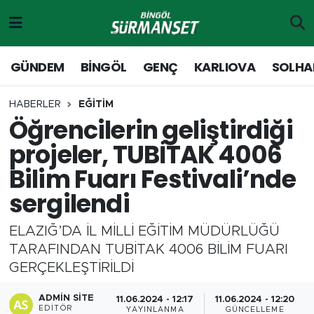
Gündem
Merkez Nöbetçi Eczaneler
GÜNDEM
BİNGÖL
GENÇ
KARLIOVA
SOLHA
Genç
Merkez Hava Durumu
HABERLER
EĞİTİM
Öğrencilerin geliştirdiği
Solhan
Merkez Trafik Yoğunluk Haritası
projeler, TUBİTAK 4006
Karlıova
Süper Lig Puan Durumu ve Fikstür
Bilim Fuarı Festivali’nde
sergilendi
Adaklı-Kiğı
Tüm Manşetler
ELAZIĞ’DA İL MİLLİ EĞİTİM MÜDÜRLÜĞÜ
Yayladere-Yedisu
Son Dakika Haberleri
TARAFINDAN TUBİTAK 4006 BİLİM FUARI
GERÇEKLEŞTİRİLDİ
MD Prestij Dergisi
Haber Arşivi
ADMIN SITE
11.06.2024 - 12:17
11.06.2024 - 12:20
Siyaset
EDITÖR
YAYINLANMA
GÜNCELLEME