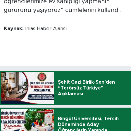
öğrencilerimize ev sahipliği yapmanın
gururunu yaşıyoruz” cümlelerini kullandı.
Kaynak:
İhlas Haber Ajansı
Şehit Gazi Birlik-Sen’den
“Terörsüz Türkiye”
Açıklaması
Bingöl Üniversitesi, Tercih
Döneminde Aday
Öğrencilerin Yanında