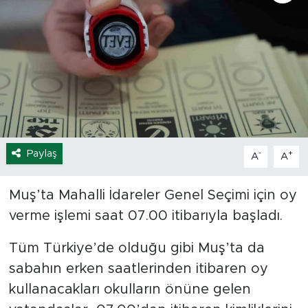
Spor
Yaşam
Sağlık
Eğitim
Paylaş
-
+
A
A
Ekonomi
Muş’ta Mahalli İdareler Genel Seçimi için oy
Hava Durumu
verme işlemi saat 07.00 itibarıyla başladı.
Tavz Der
Tüm Türkiye’de olduğu gibi Muş’ta da
sabahın erken saatlerinden itibaren oy
Bingöl Kaza Haberleri
kullanacakları okulların önüne gelen