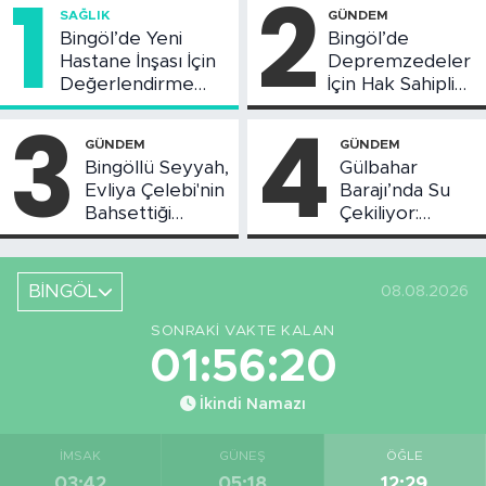
1
2
SAĞLIK
GÜNDEM
Bingöl’de Yeni
Bingöl’de
Hastane İnşası İçin
Depremzedeler
Değerlendirme
İçin Hak Sahipliği
Toplantısı Yapıldı
Askı Süreci
3
4
Başladı
GÜNDEM
GÜNDEM
Bingöllü Seyyah,
Gülbahar
Evliya Çelebi'nin
Barajı’nda Su
Bahsettiği
Çekiliyor:
Bingöl'deki O
Piknikçi Sayısı
Yeri Görüntüledi
Azaldı
BİNGÖL
08.08.2026
SONRAKI VAKTE KALAN
01:56:20
İkindi Namazı
İMSAK
GÜNEŞ
ÖĞLE
03:42
05:18
12:29