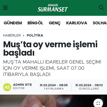
Gündem
Merkez Nöbetçi Eczaneler
GÜNDEM
BİNGÖL
GENÇ
KARLIOVA
SOLHA
Genç
Merkez Hava Durumu
HABERLER
POLİTİKA
Muş’ta oy verme işlemi
Solhan
Merkez Trafik Yoğunluk Haritası
başladı
Karlıova
Süper Lig Puan Durumu ve Fikstür
MUŞ’TA MAHALLİ İDARELER GENEL SEÇİMİ
Adaklı-Kiğı
Tüm Manşetler
İÇİN OY VERME İŞLEMİ, SAAT 07.00
İTİBARIYLA BAŞLADI.
Yayladere-Yedisu
Son Dakika Haberleri
ADMIN SITE
31.03.2024 - 08:05
31.03.2024 - 08:10
EDITÖR
YAYINLANMA
GÜNCELLEME
MD Prestij Dergisi
Haber Arşivi
Siyaset