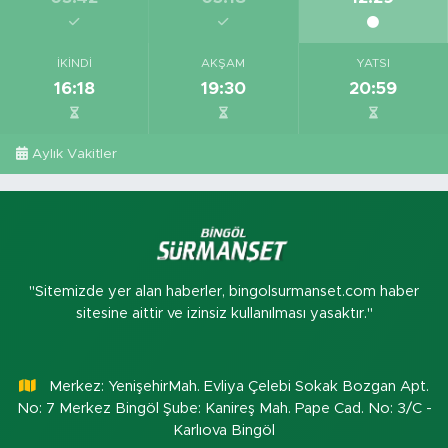
İKINDI
AKŞAM
YATSI
16:18
19:30
20:59
Aylık Vakitler
"Sitemizde yer alan haberler, bingolsurmanset.com haber
sitesine aittir ve izinsiz kullanılması yasaktır."
Merkez: YenişehirMah. Evliya Çelebi Sokak Bozgan Apt.
No: 7 Merkez Bingöl Şube: Kanireş Mah. Pape Cad. No: 3/C -
Karlıova Bingöl