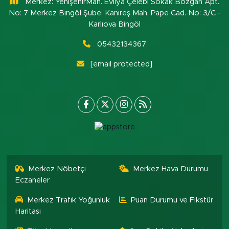
Merkez: YenişehirMah. Evliya Çelebi Sokak Bozgan Apt.
No: 7 Merkez Bingöl Şube: Kanireş Mah. Pape Cad. No: 3/C -
Karlıova Bingöl
05432134367
[email protected]
Merkez Nöbetçi
Merkez Hava Durumu
Eczaneler
Merkez Trafik Yoğunluk
Puan Durumu ve Fikstür
Haritası