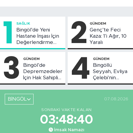
1
2
SAĞLIK
GÜNDEM
Bingöl’de Yeni
Genç’te Feci
Hastane İnşası İçin
Kaza: 1’i Ağır, 10
Değerlendirme
Yaralı
Toplantısı Yapıldı
3
4
GÜNDEM
GÜNDEM
Bingöl’de
Bingöllü
Depremzedeler
Seyyah, Evliya
İçin Hak Sahipliği
Çelebi'nin
Askı Süreci
Bahsettiği
Başladı
Bingöl'deki O
Yeri
BİNGÖL
07.08.2026
Görüntüledi
SONRAKI VAKTE KALAN
03:48:39
İmsak Namazı