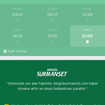
İMSAK
GÜNEŞ
ÖĞLE
03:41
05:17
12:29
İKINDI
AKŞAM
YATSI
16:18
19:31
21:00
Aylık Vakitler
"Sitemizde yer alan haberler, bingolsurmanset.com haber
sitesine aittir ve izinsiz kullanılması yasaktır."