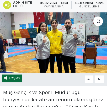
ADMIN SITE
05.07.2024 - 13:23
05.07.2024 - 13:25
EDITÖR
YAYINLANMA
GÜNCELLEME
Spor
Yaşam
Sağlık
Eğitim
Ekonomi
Hava Durumu
Paylaş
-
+
A
A
Tavz Der
Muş Gençlik ve Spor İl Müdürlüğü
Bingöl Kaza Haberleri
bünyesinde karate antrenörü olarak görev
yapan Aydan Ferhatoğlu, Türkiye Karate