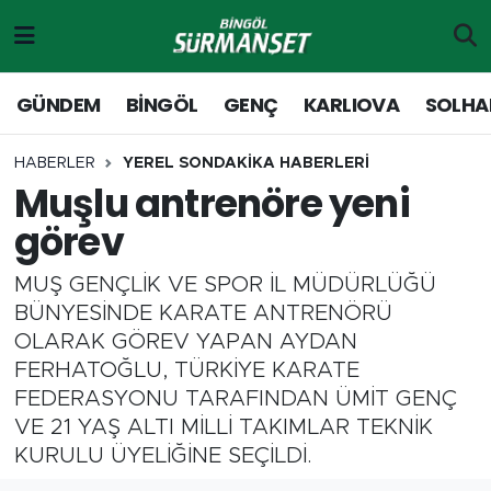
Gündem
Merkez Nöbetçi Eczaneler
GÜNDEM
BİNGÖL
GENÇ
KARLIOVA
SOLHA
Genç
Merkez Hava Durumu
HABERLER
YEREL SONDAKİKA HABERLERİ
Muşlu antrenöre yeni
Solhan
Merkez Trafik Yoğunluk Haritası
görev
Karlıova
Süper Lig Puan Durumu ve Fikstür
MUŞ GENÇLİK VE SPOR İL MÜDÜRLÜĞÜ
Adaklı-Kiğı
Tüm Manşetler
BÜNYESİNDE KARATE ANTRENÖRÜ
OLARAK GÖREV YAPAN AYDAN
Yayladere-Yedisu
Son Dakika Haberleri
FERHATOĞLU, TÜRKİYE KARATE
FEDERASYONU TARAFINDAN ÜMİT GENÇ
MD Prestij Dergisi
Haber Arşivi
VE 21 YAŞ ALTI MİLLİ TAKIMLAR TEKNİK
KURULU ÜYELİĞİNE SEÇİLDİ.
Siyaset