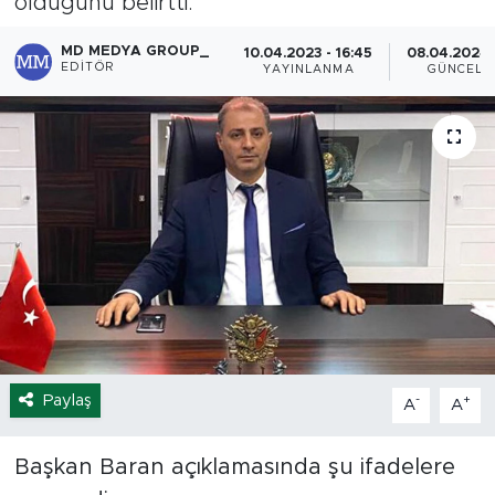
olduğunu belirtti.
Spor
MD MEDYA GROUP_
10.04.2023 - 16:45
08.04.2024 
EDITÖR
YAYINLANMA
GÜNCELL
Yaşam
Sağlık
Eğitim
Ekonomi
Hava Durumu
Tavz Der
Paylaş
-
+
A
A
Bingöl Kaza Haberleri
Başkan Baran açıklamasında şu ifadelere