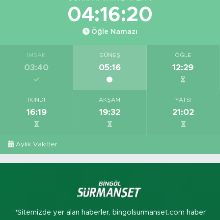
04:16:19
Öğle Namazı
İMSAK
GÜNEŞ
ÖĞLE
03:40
05:16
12:29
İKINDI
AKŞAM
YATSI
16:19
19:32
21:02
Aylık Vakitler
"Sitemizde yer alan haberler, bingolsurmanset.com haber