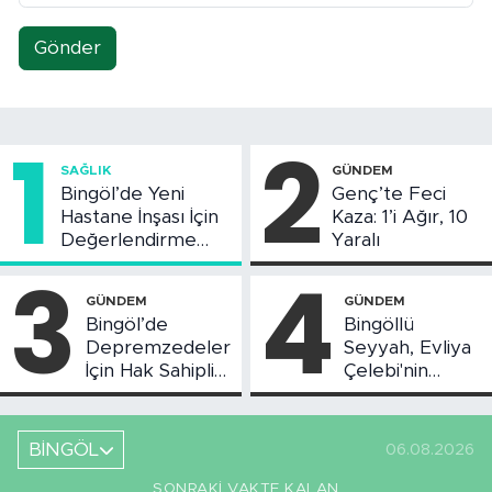
Gönder
1
2
SAĞLIK
GÜNDEM
Bingöl’de Yeni
Genç’te Feci
Hastane İnşası İçin
Kaza: 1’i Ağır, 10
Değerlendirme
Yaralı
Toplantısı Yapıldı
3
4
GÜNDEM
GÜNDEM
Bingöl’de
Bingöllü
Depremzedeler
Seyyah, Evliya
İçin Hak Sahipliği
Çelebi'nin
Askı Süreci
Bahsettiği
Başladı
Bingöl'deki O
Yeri
BİNGÖL
06.08.2026
Görüntüledi
SONRAKI VAKTE KALAN