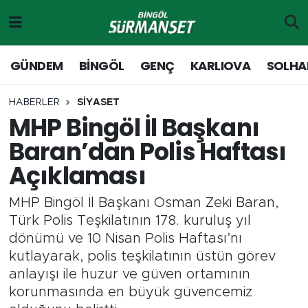
Gündem
Merkez Nöbetçi Eczaneler
GÜNDEM
BİNGÖL
GENÇ
KARLIOVA
SOLHA
Genç
Merkez Hava Durumu
HABERLER
SİYASET
MHP Bingöl İl Başkanı
Solhan
Merkez Trafik Yoğunluk Haritası
Baran’dan Polis Haftası
Karlıova
Süper Lig Puan Durumu ve Fikstür
Açıklaması
Adaklı-Kiğı
Tüm Manşetler
MHP Bingöl İl Başkanı Osman Zeki Baran,
Türk Polis Teşkilatının 178. kuruluş yıl
Yayladere-Yedisu
Son Dakika Haberleri
dönümü ve 10 Nisan Polis Haftası’nı
kutlayarak, polis teşkilatının üstün görev
MD Prestij Dergisi
Haber Arşivi
anlayışı ile huzur ve güven ortamının
korunmasında en büyük güvencemiz
Siyaset